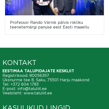
Professor Rando Värnik pälvis riikliku
teenetemärgi panuse eest Eesti maaellu
KONTAKT
EESTIMAA TALUPIDAJATE KESKLIIT
Registrikood: 80056397
Üksnurme tee 8, Saku, 75501 Harju maakond
Tel:
+372 604 1783
E-post:
info@taluliit.ee
Veebileht:
www.taluliit.ee
KASULIKUD LINGID