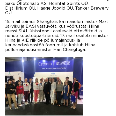
Saku Õlletehase AS, Heimtal Spirits OÜ,
Distillirium OÜ, Haage Joogid OÜ, Tanker Brewery
OÜ.
15. mail toimus Shanghais ka maaeluminister Mart
Järviku ja EASi vastuvõtt, kus võõrustati Hiina
messi SIAL ühisstendil osalevaid ettevõtteid ja
nende koostööpartnereid. 17. mail osaleb minister
Hiina ja KIE riikide põllumajandus- ja
kaubanduskoostöö foorumil ja kohtub Hiina
põllumajandusminister Han Changfuga.