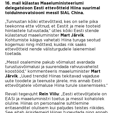
16. mail külastas Maaeluministeeriumi
delegatsioon Eesti ettevõtteid Hiina suurimal
toiduinnovatsiooni messil SIAL China.
„Tunnustan kõiki ettevõtteid, kes on selle pika
teekonna ette võtnud, et Eestit ja meie tooteid
hiinlastele tutvustada,“ ütles kõiki Eesti stende
külastanud maaeluminister
.
Mart Järvik
Kohtumiste käigus vahetati Hiina turuga seotud
kogemusi ning mõtteid, kuidas riik saaks
ettevõtteid nende välisturgudele laienemisel
toetada.
„Messil osalemine pakub võimalust avardada
turustusvõimalusi ja suurendada rahvusvahelist
koostööd,“ kommenteeris maaeluminister
Mart
. „Uued trendid Hiinas tekitavad vajaduse
Järvik
uute toodete ja teenuste järele, mis annab Eesti
ettevõtjatele võimaluse Hiina turule sisenemiseks.“
Revali tegevjuht
: „Eesti ettevõtjatele on
Rein Viilu
EASi ja maaeluministri toetus ja messil kohalolek
oluline. Hiinas on personaalne suhtlemine
eritasanditel olulisem kui paljudes teistes riikides.
See aitab ärisidemeid Hiinas tugevdada ning annab