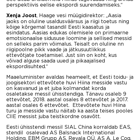
perspektiivis eelise ekspordi suurendamiseks.“
, Haage vesi müügidirektor: „Aasia
Xenja Joost
jaoks on oluline usaldusväärsus ja riigi toetus ning
kõige kõrgemal tasandil Eesti kaasatus ja
esindatus. Aasias edukas olemisele on primaarne
emotsionaalse sidususe loomine ja sellised messid
on selleks parim võimalus. Teisalt on oluline nn
riigipoolne pikk vaade ja jätkusuutlikkus
ettevõtjate toetamisel. Just siin on koht, kus
võivad alguse saada uued ja pikaajalised
ekspordisuhted.“
Maaeluminister avaldas heameelt, et Eesti toidu- ja
joogisektori ettevõtete huvi Hiina messide vastu
on kasvanud ja et juba kolmandat korda
osaletakse messil ühisstendiga. Tänavu osaleb 9
ettevõtet, 2018. aastal osales 8 ettevõtet ja 2017.
aastal osales 6 ettevõtet. Ettevõtete huvi Hiina
turu ja messide vastu näitab ka aasta teises pooles
CIIE messist juba teistkordne osavõtt.
Eesti ühisstendi messil SIAL China korraldab EAS,
stendil osalevad AS Balsnack International
Holding,
EBM Grupp AS, Revala OÜ, AS A. Le Coq,