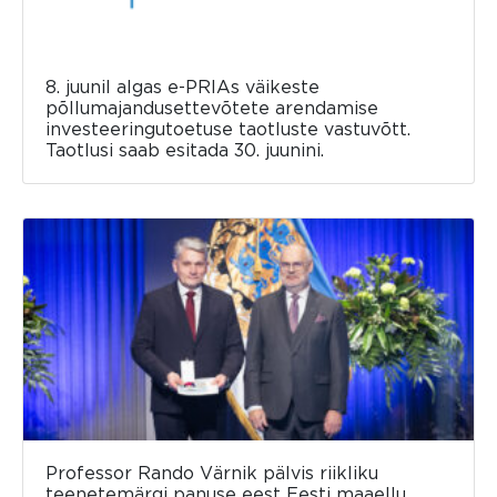
8. juunil algas e-PRIAs väikeste
põllumajandusettevõtete arendamise
investeeringutoetuse taotluste vastuvõtt.
Taotlusi saab esitada 30. juunini.
Professor Rando Värnik pälvis riikliku
teenetemärgi panuse eest Eesti maaellu