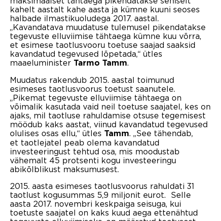
maksimaalset tähtaega pikendatakse seniselt
kahelt aastalt kahe aasta ja kümne kuuni seoses
halbade ilmastikuoludega 2017. aastal.
„Kavandatava muudatuse tulemusel pikendatakse
tegevuste elluviimise tähtaega kümne kuu võrra,
et esimese taotlusvooru toetuse saajad saaksid
kavandatud tegevused lõpetada,“ ütles
maaeluminister
.
Tarmo Tamm
Muudatus rakendub 2015. aastal toimunud
esimeses taotlusvoorus toetust saanutele.
„Pikemat tegevuste elluviimise tähtaega on
võimalik kasutada vaid neil toetuse saajatel, kes on
ajaks, mil taotluse rahuldamise otsuse tegemisest
möödub kaks aastat, viinud kavandatud tegevused
olulises osas ellu,“ ütles
. „See tähendab,
Tamm
et taotlejatel peab olema kavandatud
investeeringust tehtud osa, mis moodustab
vähemalt 45 protsenti kogu investeeringu
abikõlblikust maksumusest.
2015. aasta esimeses taotlusvoorus rahuldati 31
taotlust kogusummas 5,9 miljonit eurot. Selle
aasta 2017. novembri keskpaiga seisuga, kui
toetuste saajatel on kaks kuud aega ettenähtud