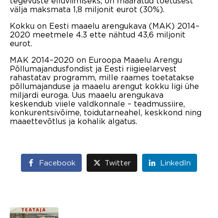
tegevuste elluviimiseks, on määratud toetusest
välja maksmata 1,8 miljonit eurot (30%).
Kokku on Eesti maaelu arengukava (MAK) 2014–
2020 meetmele 4.3 ette nähtud 43,6 miljonit
eurot.
MAK 2014–2020 on Euroopa Maaelu Arengu
Põllumajandusfondist ja Eesti riigieelarvest
rahastatav programm, mille raames toetatakse
põllumajanduse ja maaelu arengut kokku ligi ühe
miljardi euroga. Uus maaelu arengukava
keskendub viiele valdkonnale – teadmussiire,
konkurentsivõime, toidutarneahel, keskkond ning
maaettevõtlus ja kohalik algatus.
Facebook
Twitter
LinkedIn