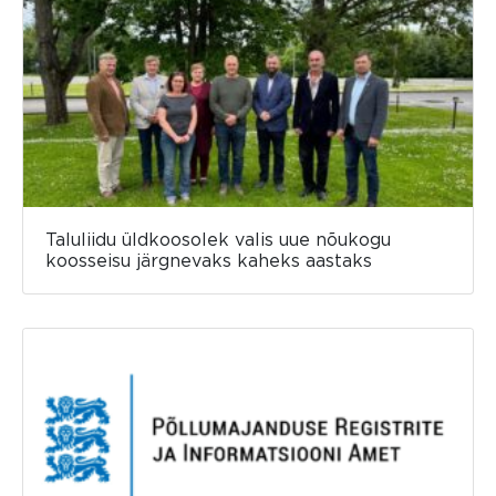
Taluliidu üldkoosolek valis uue nõukogu
koosseisu järgnevaks kaheks aastaks