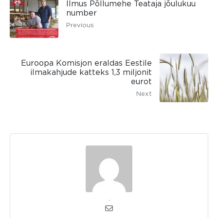
Ilmus Põllumehe Teataja jõulukuu
number
Previous
Euroopa Komisjon eraldas Eestile
ilmakahjude katteks 1,3 miljonit
eurot
Next
kerli