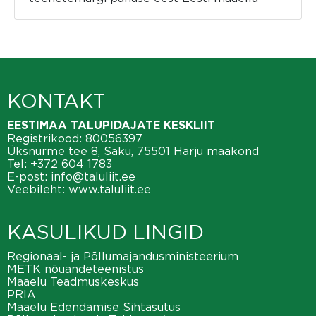
KONTAKT
EESTIMAA TALUPIDAJATE KESKLIIT
Registrikood: 80056397
Üksnurme tee 8, Saku, 75501 Harju maakond
Tel:
+372 604 1783
E-post:
info@taluliit.ee
Veebileht:
www.taluliit.ee
KASULIKUD LINGID
Regionaal- ja Põllumajandusministeerium
METK nõuandeteenistus
Maaelu Teadmuskeskus
PRIA
Maaelu Edendamise Sihtasutus