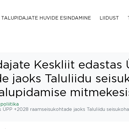
TALUPIDAJATE HUVIDE ESINDAMINE
LIIDUST
dajate Keskliit edasta
 jaoks Taluliidu seisu
talupidamise mitmekesi
oliitika
as ÜPP +2028 raamseisukohtade jaoks Taluliidu seisukoha