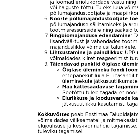
ja loomad eriolukordade vastu ning 
või haiguste tõttu. Tuleks luua võim
põllumajandustootjate ja maapiirkon
Noorte põllumajandustootjate to
põllumajanduse säilitamiseks ja ar
tootmisressurssidele ning saaksid 
: 
Ringbiomajanduse edendamine
lisandväärtust ja vähendades tootm
majanduslikke võimalusi talunikele.
: ÜPP 
Lihtsustamine ja paindlikkus
võimaldades kiiret reageerimist tur
Täiendavad punktid õiglase ülemi
Õiglase ülemineku fondi loo
ettepanekut luua ELi tasandil 
üleminekule jätkusuutlikumatel
Maa kättesaadavuse tagamin
Seetõttu tuleb tagada, et noor
Elurikkuse ja loodusvarade ka
jätkusuutlikku kasutamist, tag
peab Eestimaa Talupidajate 
Kokkuvõttes
võimaldades väiksematel ja mitmekesiste
elujõulisuse ja keskkonnahoiu tagamiss
tuleviku tagamisel.