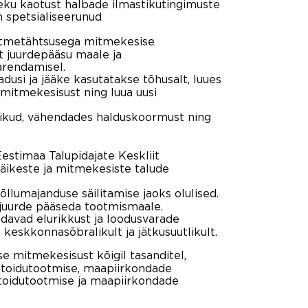
leku kaotust halbade ilmastikutingimuste
n spetsialiseerunud
õtmetähtsusega mitmekesise
t juurdepääsu maale ja
arendamisel.
dusi ja jääke kasutatakse tõhusalt, luues
mitmekesisust ning luua uusi
likud, vähendades halduskoormust ning
estimaa Talupidajate Keskliit
väikeste ja mitmekesiste talude
llumajanduse säilitamise jaoks olulised.
m juurde pääseda tootmismaale.
davad elurikkust ja loodusvarade
keskkonnasõbralikult ja jätkusuutlikult.
e mitmekesisust kõigil tasanditel,
u toidutootmise, maapiirkondade
toidutootmise ja maapiirkondade