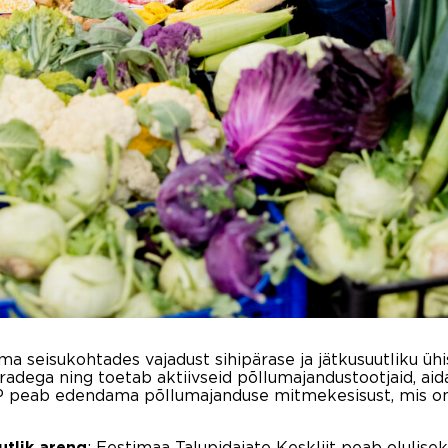
a seisukohtades vajadust sihipärase ja jätkusuutliku ühi
radega ning toetab aktiivseid põllumajandustootjaid, ai
 ÜPP peab edendama põllumajanduse mitmekesisust, mis o
: Eestimaa Talupidajate Keskliit peab olulise
utlik areng