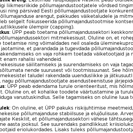
õigi liikmesriikide põllumajandustootjatele võrdsed ti
si ning pärsivad Eesti põllumajandustootjate konkurents
llumajanduse arengut, pakkudes väiketaludele ja mitme
uleb selgelt fokusseerida põllumajandustootmise kontse
uutlikkusele ülempiir (capping).
: ÜPP peab toetama põllumajandussektori keskkonna
kkus
 põllumajandussektori mitmekesisust. Oluline on, et rohep
e toetamise ning võimaldades neil osaleda üleminekupro
 jaotamine, et parandada ja tugevdada põllumajandustoot
akendamiseks on vaja rohkem toetada väiketootjaid ja n
t enam rahalisi vahendeid.
mekesisuse säilitamiseks ja suurendamiseks on vaja tagad
 sõltumata nende suurusest või tootmissuunast. See hõlm
itmekesistel taludel rakendada uuenduslikke ja jätkusuut
, nagu põllumajandustootjate asendusteenistuse järjepid
: ÜPP peab edendama turule orienteeritust, mis hõlm
us
t. Oluline on, et kohalike toodete väärtustamine ja turul
 toiduga varustuskindlus. Selle tagamiseks on oluline luu
: On oluline, et ÜPP pakuks riskijuhtimise meetmeid
ulek
mekesise põllumajanduse stabiilsuse ja elujõulisuse. Arv
dajate Keskliit, et põllumajandussektori vähese tähtsuse
e aasta jooksul. See suurendaks paindlikkust kriisioluk
otjaid eriolukordades. Lisaks tuleks põllumajandustootj