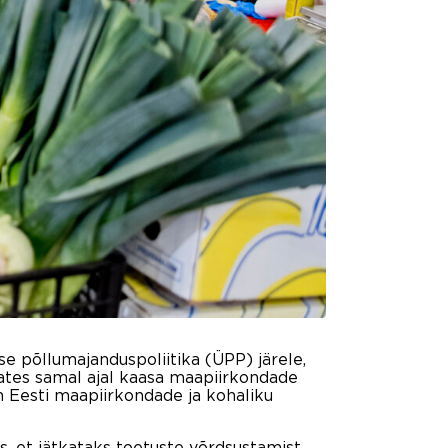
se põllumajanduspoliitika (ÜPP) järele,
dates samal ajal kaasa maapiirkondade
n Eesti maapiirkondade ja kohaliku
ks, et jätkataks toetuste võrdsustamist