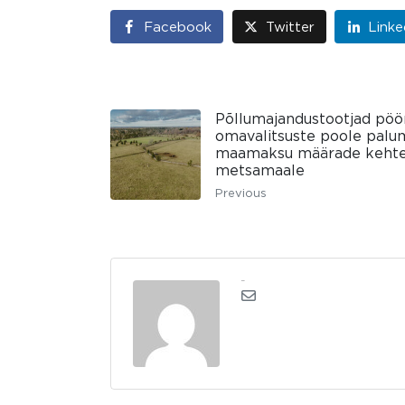
Facebook
Twitter
Linke
Põllumajandustootjad pöö
omavalitsuste poole palu
maamaksu määrade kehtest
metsamaale
Previous
kerli