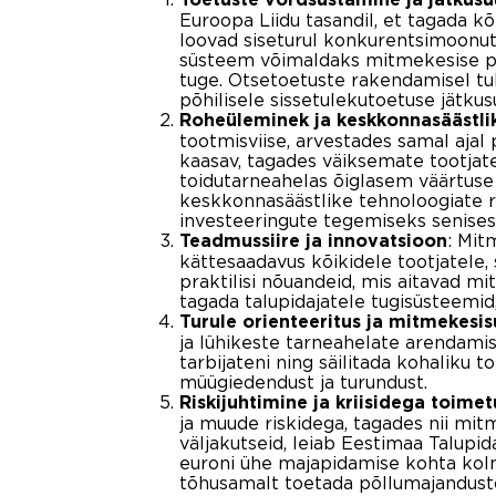
Euroopa Liidu tasandil, et tagada k
loovad siseturul konkurentsimoonutu
süsteem võimaldaks mitmekesise põ
tuge. Otsetoetuste rakendamisel t
põhilisele sissetulekutoetuse jätkus
Roheüleminek ja keskkonnasäästli
tootmisviise, arvestades samal ajal
kaasav, tagades väiksemate tootjat
toidutarneahelas õiglasem väärtuse
keskkonnasäästlike tehnoloogiate r
investeeringute tegemiseks senises
: Mit
Teadmussiire ja innovatsioon
kättesaadavus kõikidele tootjatele,
praktilisi nõuandeid, mis aitavad m
tagada talupidajatele tugisüsteemid
Turule orienteeritus ja mitmekesis
ja lühikeste tarneahelate arendamis
tarbijateni ning säilitada kohaliku
müügiedendust ja turundust.
Riskijuhtimine ja kriisidega toimet
ja muude riskidega, tagades nii mit
väljakutseid, leiab Eestimaa Talupi
euroni ühe majapidamise kohta kolm
tõhusamalt toetada põllumajandusto