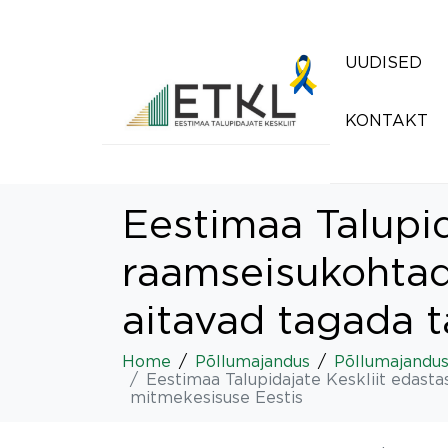
UUDISED
KONTAKT
Eestimaa Talupi
raamseisukohtade
aitavad tagada 
Home
Põllumajandus
Põllumajandusp
Eestimaa Talupidajate Keskliit edast
mitmekesisuse Eestis