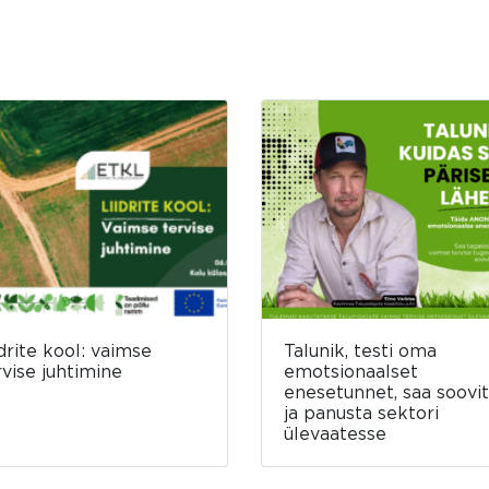
idrite kool: vaimse
Talunik, testi oma
rvise juhtimine
emotsionaalset
enesetunnet, saa soovit
ja panusta sektori
ülevaatesse