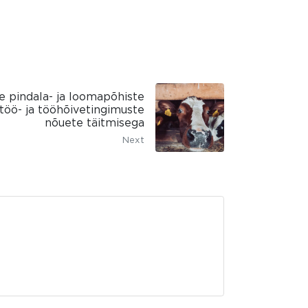
e pindala- ja loomapõhiste
öö- ja tööhõivetingimuste
nõuete täitmisega
Next