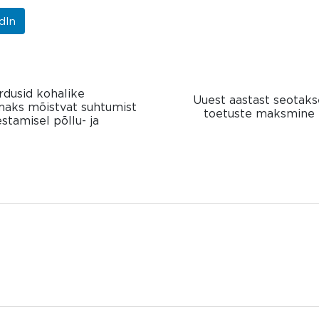
dIn
rdusid kohalike
Uuest aastast seotaks
maks mõistvat suhtumist
toetuste maksmine t
amisel põllu- ja