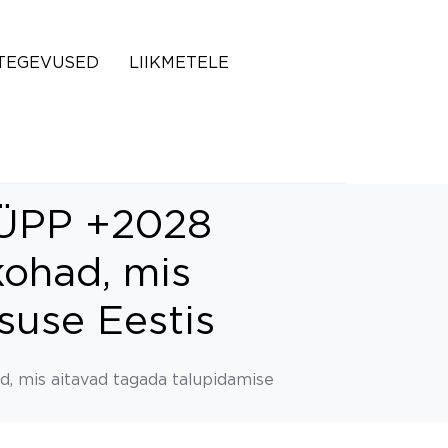
TEGEVUSED
LIIKMETELE
s ÜPP +2028
kohad, mis
suse Eestis
d, mis aitavad tagada talupidamise