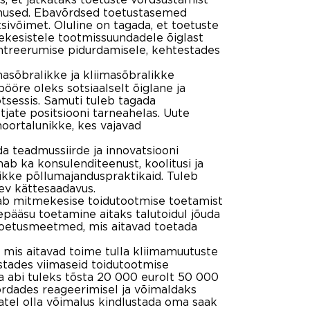
ngimused. Ebavõrdsed toetustasemed
ivõimet. Oluline on tagada, et toetuste
kesistele tootmissuundadele õiglast
ntreerumise pidurdamisele, kehtestades
sõbralikke ja kliimasõbralikke
ööre oleks sotsiaalselt õiglane ja
tsessis. Samuti tuleb tagada
jate positsiooni tarneahelas. Uute
oortalunikke, kes vajavad
a teadmussiirde ja innovatsiooni
ab ka konsulenditeenust, koolitusi ja
likke põllumajanduspraktikaid. Tuleb
ev kättesaadavus.
ab mitmekesise toidutootmise toetamist
epääsu toetamine aitaks talutoidul jõuda
a toetusmeetmed, mis aitavad toetada
, mis aitavad toime tulla kliimamuutuste
estades viimaseid toidutootmise
ga abi tuleks tõsta 20 000 eurolt 50 000
ordades reageerimisel ja võimaldaks
atel olla võimalus kindlustada oma saak