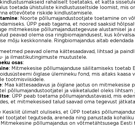
kindlustusmakseid rahaliselt toetataks, et katta sissetu
alus toetada ühistuliste kindlustusseltside loomist, mis o
na ettevõtete riskide kindlustamisele.
: Noorte põllumajandustootjate toetamine on v
etamine
endamiseks. ÜPP peab tagama, et noored saaksid hõlpsal
tuge mitmekesise põllumajandustegevuse alustamisel ja 
Talud peavad olema osa ringbiomajandusest, kus kõrvalsaa
ise mõju keskkonnale. Ringbiomajandus aitab edendada 
meetmed peavad olema kättesaadavad, lihtsad ja paind
u- ja ilmastikutingimuste muutustele.
:
neku osas
: Mitmekesise põllumajanduse säilitamiseks toetab E
mine
toidusüsteemi õiglase ülemineku fond, mis aitaks kaasa 
e tootmisviisidele.
: Maa kättesaadavus ja õiglane jaotus on mitmekesise põ
e
tel põllumajandustootjatel ja väiketaludel oleks lihtsa
: ÜPP peab toetama põllumajandustavasid, mis eden
itse
ades, et mitmekesised talud saavad oma tegevust jätkata 
Keskliit ülimalt oluliseks, et ÜPP toetaks põllumajandus
l tootjatel tegutseda, areneda ning panustada kohalik
e. Mitmekesine põllumajandus on võtmetähtsusega Eesti 