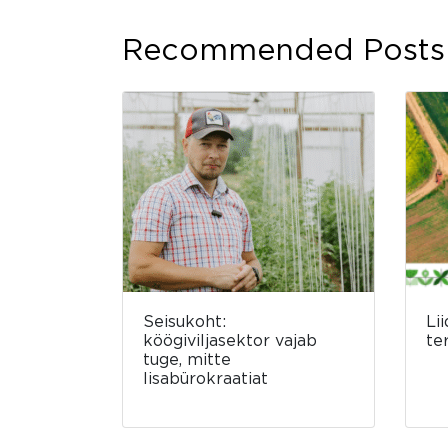
Recommended Posts
Seisukoht:
Li
köögiviljasektor vajab
te
tuge, mitte
lisabürokraatiat