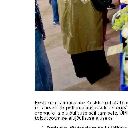
Eestimaa Talupidajate Keskliit rõhutab om
mis arvestab põllumajandussektori eripä
arengule ja elujõulisuse säilitamisele.
toidutootmise elujõulisuse aluseks.
Toetuste võrdsustamine ja jätkusu