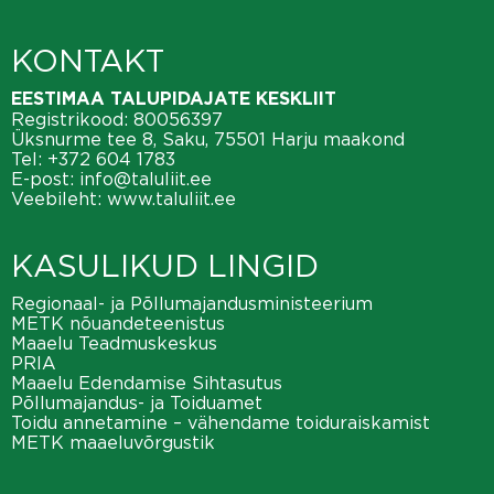
KONTAKT
EESTIMAA TALUPIDAJATE KESKLIIT
Registrikood: 80056397
Üksnurme tee 8, Saku, 75501 Harju maakond
Tel:
+372 604 1783
E-post:
info@taluliit.ee
Veebileht:
www.taluliit.ee
KASULIKUD LINGID
Regionaal- ja Põllumajandusministeerium
METK nõuandeteenistus
Maaelu Teadmuskeskus
PRIA
Maaelu Edendamise Sihtasutus
Põllumajandus- ja Toiduamet
Toidu annetamine – vähendame toiduraiskamist
METK maaeluvõrgustik