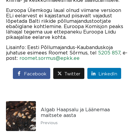
kliima- ja keskkonnaeesmärkide saavutamisele.
Euroopa Ülemkogu laual olnud viimane versioon
ELi eelarvest ei kajastanud piisavalt vajadust
lõpetada Balti riikide põllumajandustootjate
ebaõiglane kohtlemine. Euroopa Komisjon peaks
lähiajal tegema uue ettepaneku Euroopa Liidu
pikaajalise eelarve kohta.
Lisainfo: Eesti Põllumajandus-Kaubanduskoja
juhatuse esimees Roomet Sõrmus, tel
5205 857
, e-
post:
roomet.sormus@epkk.ee
Facebook
Twitter
LinkedIn
Algab Haapsalu ja Läänemaa
maitsete aasta
Previous