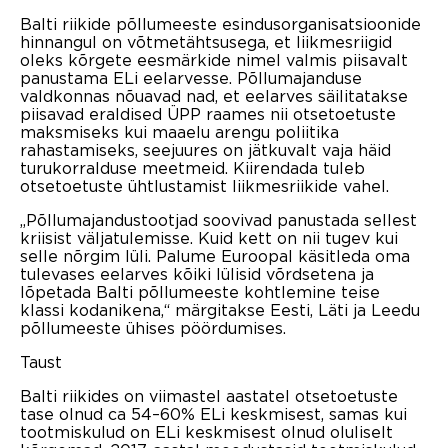
Balti riikide põllumeeste esindusorganisatsioonide
hinnangul on võtmetähtsusega, et liikmesriigid
oleks kõrgete eesmärkide nimel valmis piisavalt
panustama ELi eelarvesse. Põllumajanduse
valdkonnas nõuavad nad, et eelarves säilitatakse
piisavad eraldised ÜPP raames nii otsetoetuste
maksmiseks kui maaelu arengu poliitika
rahastamiseks, seejuures on jätkuvalt vaja häid
turukorralduse meetmeid. Kiirendada tuleb
otsetoetuste ühtlustamist liikmesriikide vahel.
„Põllumajandustootjad soovivad panustada sellest
kriisist väljatulemisse. Kuid kett on nii tugev kui
selle nõrgim lüli. Palume Euroopal käsitleda oma
tulevases eelarves kõiki lülisid võrdsetena ja
lõpetada Balti põllumeeste kohtlemine teise
klassi kodanikena,“ märgitakse Eesti, Läti ja Leedu
põllumeeste ühises pöördumises.
Taust
Balti riikides on viimastel aastatel otsetoetuste
tase olnud ca 54–60% ELi keskmisest, samas kui
tootmiskulud on ELi keskmisest olnud oluliselt