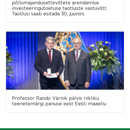
põllumajandusettevõtete arendamise
investeeringutoetuse taotluste vastuvõtt.
Taotlusi saab esitada 30. juunini.
Professor Rando Värnik pälvis riikliku
teenetemärgi panuse eest Eesti maaellu