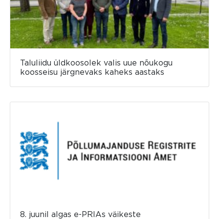
Taluliidu üldkoosolek valis uue nõukogu
koosseisu järgnevaks kaheks aastaks
8. juunil algas e-PRIAs väikeste