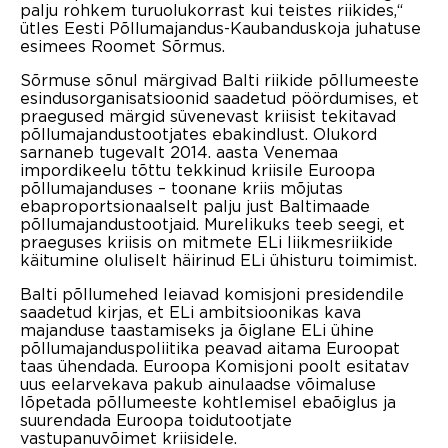
palju rohkem turuolukorrast kui teistes riikides,“
ütles Eesti Põllumajandus-Kaubanduskoja juhatuse
esimees Roomet Sõrmus.
Sõrmuse sõnul märgivad Balti riikide põllumeeste
esindusorganisatsioonid saadetud pöördumises, et
praegused märgid süvenevast kriisist tekitavad
põllumajandustootjates ebakindlust. Olukord
sarnaneb tugevalt 2014. aasta Venemaa
impordikeelu tõttu tekkinud kriisile Euroopa
põllumajanduses – toonane kriis mõjutas
ebaproportsionaalselt palju just Baltimaade
põllumajandustootjaid. Murelikuks teeb seegi, et
praeguses kriisis on mitmete ELi liikmesriikide
käitumine oluliselt häirinud ELi ühisturu toimimist.
Balti põllumehed leiavad komisjoni presidendile
saadetud kirjas, et ELi ambitsioonikas kava
majanduse taastamiseks ja õiglane ELi ühine
põllumajanduspoliitika peavad aitama Euroopat
taas ühendada. Euroopa Komisjoni poolt esitatav
uus eelarvekava pakub ainulaadse võimaluse
lõpetada põllumeeste kohtlemisel ebaõiglus ja
suurendada Euroopa toidutootjate
vastupanuvõimet kriisidele.