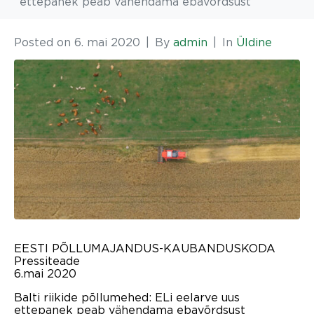
ettepanek peab vähendama ebavõrdsust
Posted on
6. mai 2020
By
admin
In
Üldine
EESTI PÕLLUMAJANDUS-KAUBANDUSKODA
Pressiteade
6.mai 2020
Balti riikide põllumehed: ELi eelarve uus
ettepanek peab vähendama ebavõrdsust