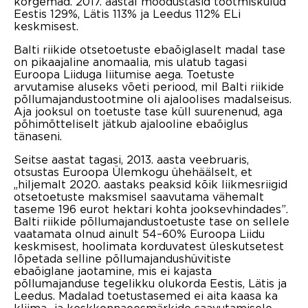
kõrgemad. 2017. aastal moodustasid tootmiskulud
Eestis 129%, Lätis 113% ja Leedus 112% ELi
keskmisest.
Balti riikide otsetoetuste ebaõiglaselt madal tase
on pikaajaline anomaalia, mis ulatub tagasi
Euroopa Liiduga liitumise aega. Toetuste
arvutamise aluseks võeti periood, mil Balti riikide
põllumajandustootmine oli ajaloolises madalseisus.
Aja jooksul on toetuste tase küll suurenenud, aga
põhimõtteliselt jätkub ajalooline ebaõiglus
tänaseni.
Seitse aastat tagasi, 2013. aasta veebruaris,
otsustas Euroopa Ülemkogu ühehäälselt, et
„hiljemalt 2020. aastaks peaksid kõik liikmesriigid
otsetoetuste maksmisel saavutama vähemalt
taseme 196 eurot hektari kohta jooksevhindades”.
Balti riikide põllumajandustoetuste tase on sellele
vaatamata olnud ainult 54–60% Euroopa Liidu
keskmisest, hoolimata korduvatest üleskutsetest
lõpetada selline põllumajandushüvitiste
ebaõiglane jaotamine, mis ei kajasta
põllumajanduse tegelikku olukorda Eestis, Lätis ja
Leedus. Madalad toetustasemed ei aita kaasa ka