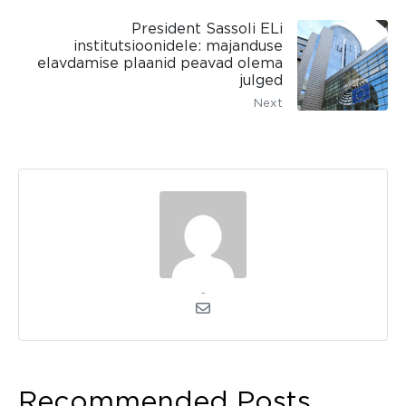
President Sassoli ELi
institutsioonidele: majanduse
elavdamise plaanid peavad olema
julged
Next
admin
Recommended Posts