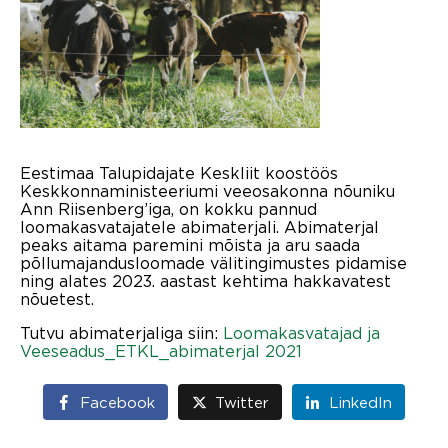
Eestimaa Talupidajate Keskliit koostöös
Keskkonnaministeeriumi veeosakonna nõuniku
Ann Riisenberg’iga, on kokku pannud
loomakasvatajatele abimaterjali. Abimaterjal
peaks aitama paremini mõista ja aru saada
põllumajandusloomade välitingimustes pidamise
ning alates 2023. aastast kehtima hakkavatest
nõuetest.
Tutvu abimaterjaliga siin:
Loomakasvatajad ja
Veeseadus_ETKL_abimaterjal 2021
Facebook
Twitter
LinkedIn