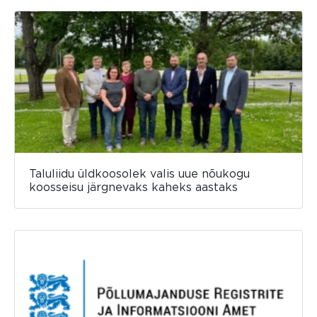
Taluliidu üldkoosolek valis uue nõukogu
koosseisu järgnevaks kaheks aastaks