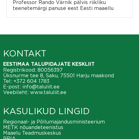
Professor Rando Värnik pälvis riikliku
teenetemärgi panuse eest Eesti maaellu
KONTAKT
EESTIMAA TALUPIDAJATE KESKLIIT
Registrikood: 80056397
Üksnurme tee 8, Saku, 75501 Harju maakond
Tel:
+372 604 1783
E-post:
info@taluliit.ee
Veebileht:
www.taluliit.ee
KASULIKUD LINGID
Regionaal- ja Põllumajandusministeerium
METK nõuandeteenistus
Maaelu Teadmuskeskus
PRIA