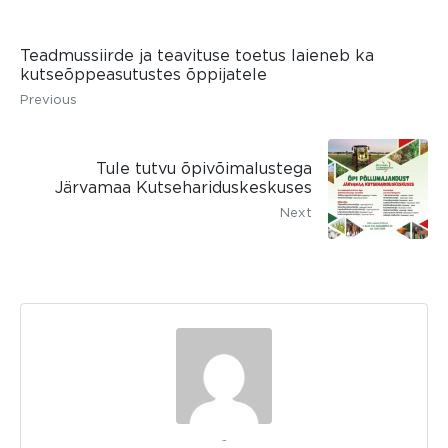
Teadmussiirde ja teavituse toetus laieneb ka
kutseõppeasutustes õppijatele
Previous
Tule tutvu õpivõimalustega
Järvamaa Kutsehariduskeskuses
Next
admin