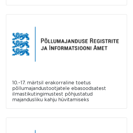
10.–17. märtsil erakorraline toetus
põllumajandustootjatele ebasoodsatest
ilmastikutingimustest põhjustatud
majandusliku kahju hüvitamiseks