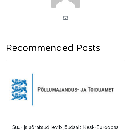
admin
Recommended Posts
Suu- ja sõrataud levib jõudsalt Kesk-Euroopas