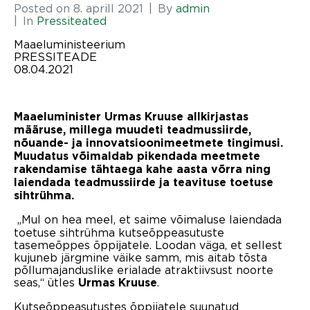
Posted on
8. aprill 2021
By
admin
In
Pressiteated
Maaeluministeerium
PRESSITEADE
08.04.2021
Maaeluminister Urmas Kruuse allkirjastas
määruse, millega muudeti teadmussiirde,
nõuande- ja innovatsioonimeetmete tingimusi.
Muudatus võimaldab pikendada meetmete
rakendamise tähtaega kahe aasta võrra ning
laiendada teadmussiirde ja teavituse toetuse
sihtrühma.
„Mul on hea meel, et saime võimaluse laiendada
toetuse sihtrühma kutseõppeasutuste
tasemeõppes õppijatele. Loodan väga, et sellest
kujuneb järgmine väike samm, mis aitab tõsta
põllumajanduslike erialade atraktiivsust noorte
seas,“ ütles
.
Urmas Kruuse
Kutseõppeasutustes õppijatele suunatud