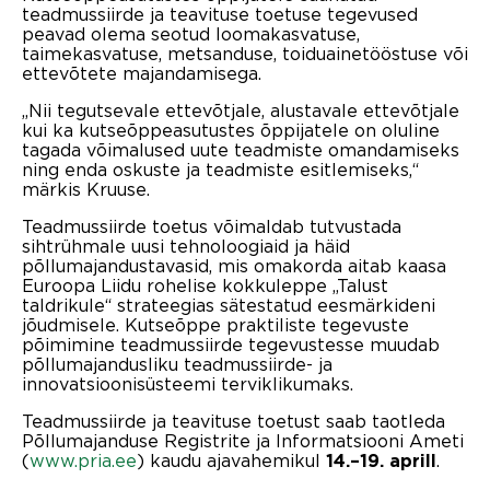
teadmussiirde ja teavituse toetuse tegevused
peavad olema seotud loomakasvatuse,
taimekasvatuse, metsanduse, toiduainetööstuse või
ettevõtete majandamisega.
„Nii tegutsevale ettevõtjale, alustavale ettevõtjale
kui ka kutseõppeasutustes õppijatele on oluline
tagada võimalused uute teadmiste omandamiseks
ning enda oskuste ja teadmiste esitlemiseks,“
märkis Kruuse.
Teadmussiirde toetus võimaldab tutvustada
sihtrühmale uusi tehnoloogiaid ja häid
põllumajandustavasid, mis omakorda aitab kaasa
Euroopa Liidu rohelise kokkuleppe „Talust
taldrikule“ strateegias sätestatud eesmärkideni
jõudmisele. Kutseõppe praktiliste tegevuste
põimimine teadmussiirde tegevustesse muudab
põllumajandusliku teadmussiirde- ja
innovatsioonisüsteemi terviklikumaks.
Teadmussiirde ja teavituse toetust saab taotleda
Põllumajanduse Registrite ja Informatsiooni Ameti
(
www.pria.ee
) kaudu ajavahemikul
.
14.–19. aprill