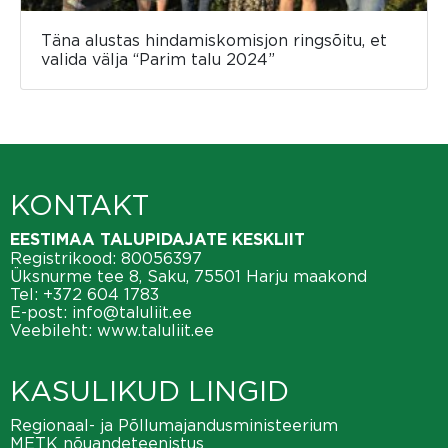
Täna alustas hindamiskomisjon ringsõitu, et
valida välja “Parim talu 2024”
KONTAKT
EESTIMAA TALUPIDAJATE KESKLIIT
Registrikood: 80056397
Üksnurme tee 8, Saku, 75501 Harju maakond
Tel:
+372 604 1783
E-post:
info@taluliit.ee
Veebileht:
www.taluliit.ee
KASULIKUD LINGID
Regionaal- ja Põllumajandusministeerium
METK nõuandeteenistus