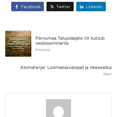
Facebook
Twitter
LinkedIn
Pärnumaa Talupidajate liit kutsub
veebiseminarile
Previous
Abimaterjal: Loomakasvatajad ja Veeseadus
Next