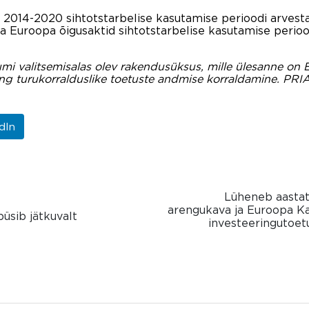
 2014-2020 sihtotstarbelise kasutamise perioodi arvest
ka Euroopa õigusaktid sihtotstarbelise kasutamise perio
umi valitsemisalas olev rakendusüksus, mille ülesanne on
ning turukorralduslike toetuste andmise korraldamine. PRIA
dIn
Lüheneb aastat
arengukava ja Euroopa K
üsib jätkuvalt
investeeringutoet