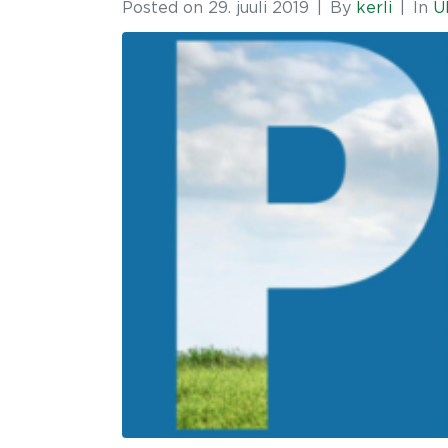
Posted on
29. juuli 2019
By
kerli
In
Ü