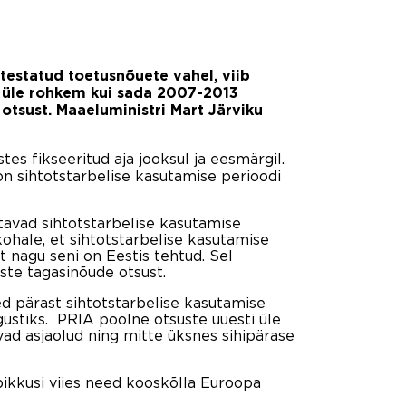
testatud toetusnõuete vahel, viib
 üle rohkem kui sada 2007-2013
tsust. Maaeluministri Mart Järviku
s fikseeritud aja jooksul ja eesmärgil.
on sihtotstarbelise kasutamise perioodi
tavad sihtotstarbelise kasutamise
kohale, et sihtotstarbelise kasutamise
 nagu seni on Eestis tehtud. Sel
te tagasinõude otsust.
ed pärast sihtotstarbelise kasutamise
ugustiks. PRIA poolne otsuste uuesti üle
evad asjaolud ning mitte üksnes sihipärase
ikkusi viies need kooskõlla Euroopa