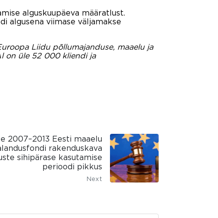
amise alguskuupäeva määratlust.
odi algusena viimase väljamakse
 Euroopa Liidu põllumajanduse, maaelu ja
l on üle 52 000 kliendi ja
e 2007–2013 Eesti maaelu
alandusfondi rakenduskava
uste sihipärase kasutamise
perioodi pikkus
Next