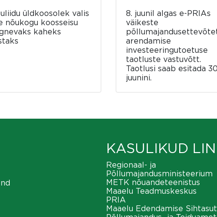
luliidu üldkoosolek valis
8. juunil algas e-PRIAs
e nõukogu koosseisu
väikeste
rgnevaks kaheks
põllumajandusettevõte
staks
arendamise
investeeringutoetuse
taotluste vastuvõtt.
Taotlusi saab esitada 30
juunini.
KASULIKUD LIN
Regionaal- ja
Põllumajandusministeerium
METK nõuandeteenistus
ond
Maaelu Teadmuskeskus
PRIA
Maaelu Edendamise Sihtasut