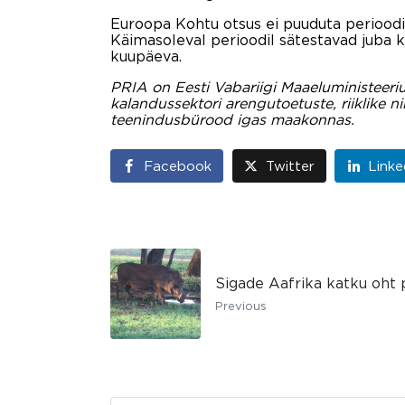
Euroopa Kohtu otsus ei puuduta perioodi
Käimasoleval perioodil sätestavad juba 
kuupäeva.
PRIA on Eesti Vabariigi Maaeluministeeri
kalandussektori arengutoetuste, riiklike 
teenindusbürood igas maakonnas.
Facebook
Twitter
Linke
Sigade Aafrika katku oht p
Previous