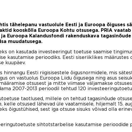
tis tähelepanu vastuolule Eesti ja Euroopa õiguses sä
aktid kooskõlla Euroopa Kohtu otsusega. PRIA vaatab
 ja
Euroopa Kalandusfondi rakenduskava tagasinõude o
odsa muudatusega.
ks on kasutada investeeringut toetuse saamise tingimuste
se kasutamise perioodiks. Eesti siseriiklikes määrustes 
se kuupäev.
hinnangu Eesti riigisisestele õigusnormidele, mis sätes
õigus on vastuolus Euroopa Liidu õigusega ning asus seisu
määramise otsusest ja mitte viimase väljamakse otsusest
ama 2007-2013 perioodil tehtud 120 investeeringutoetus
utoetuse taotlused, millele on tehtud tagasinõude otsus
e, kelle otsused lähevad üle vaatamisele, hiljemalt 15. a
ks õigustühised, sest iga otsuse sisuks võivad olla erin
ringutoetuste sihtotstarbelise kasutamise perioodide p