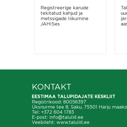
Registreerige karude
Ta
tekitatud kahjud ja
uu
metssigade liikumine
jä
JAHISes
aa
KONTAKT
EESTIMAA TALUPIDAJATE KESKLIIT
Registrikood: 80056397
Üksnurme tee 8, Saku, 75501 Harju maak
Tel:
+372 604 1783
E-post:
info@taluliit.ee
Veebileht:
www.taluliit.ee