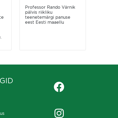
Professor Rando Värnik
pälvis riikliku
te
teenetemärgi panuse
eest Eesti maaellu
.
GID
us