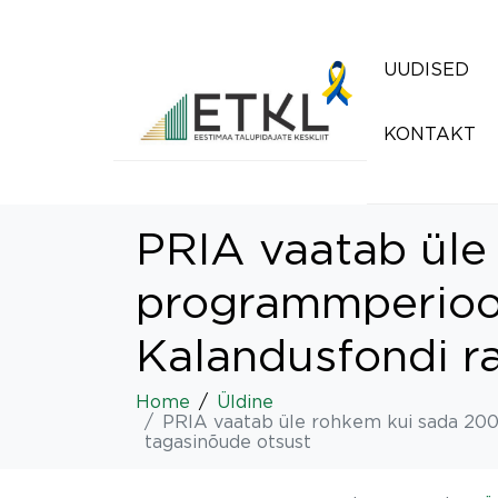
UUDISED
KONTAKT
PRIA vaatab üle
programmperioo
Kalandusfondi r
Home
Üldine
PRIA vaatab üle rohkem kui sada 20
tagasinõude otsust