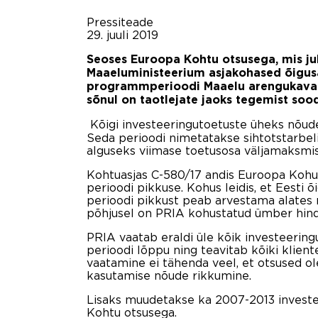
Pressiteade
29. juuli 2019
Seoses Euroopa Kohtu otsusega, mis juh
Maaeluministeerium asjakohased õigus
programmperioodi Maaelu arengukava
sõnul on taotlejate jaoks tegemist so
Kõigi investeeringutoetuste üheks nõude
Seda perioodi nimetatakse sihtotstarbeli
alguseks viimase toetusosa väljamaksmi
Kohtuasjas C-580/17 andis Euroopa Kohus 
perioodi pikkuse. Kohus leidis, et Eesti 
perioodi pikkust peab arvestama alates 
põhjusel on PRIA kohustatud ümber hind
PRIA vaatab eraldi üle kõik investeering
perioodi lõppu ning teavitab kõiki klient
vaatamine ei tähenda veel, et otsused ole
kasutamise nõude rikkumine.
Lisaks muudetakse ka 2007-2013 investee
Kohtu otsusega.