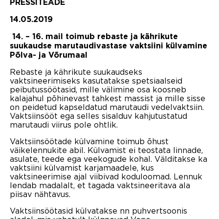
PRESSITEADE
14.05.2019
14.
– 16. mail toimub rebaste ja kährikute
suukaudse marutaudivastase vaktsiini külvamine
Põlva- ja Võrumaal
Rebaste ja kährikute suukaudseks
vaktsineerimiseks kasutatakse spetsiaalseid
peibutussöötasid, mille välimine osa koosneb
kalajahul põhinevast tahkest massist ja mille sisse
on peidetud kapseldatud marutaudi vedelvaktsiin.
Vaktsiinsööt ega selles sisalduv kahjutustatud
marutaudi viirus pole ohtlik.
Vaktsiinsöötade külvamine toimub õhust
väikelennukite abil. Külvamist ei teostata linnade,
asulate, teede ega veekogude kohal. Välditakse ka
vaktsiini külvamist karjamaadele, kus
vaktsineerimise ajal viibivad koduloomad. Lennuk
lendab madalalt, et tagada vaktsineeritava ala
piisav nähtavus.
Vaktsiinsöötasid külvatakse nn puhvertsoonis