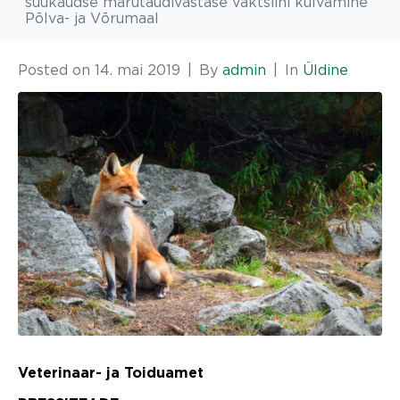
suukaudse marutaudivastase vaktsiini külvamine
Põlva- ja Võrumaal
Posted on
14. mai 2019
By
admin
In
Üldine
Veterinaar- ja Toiduamet