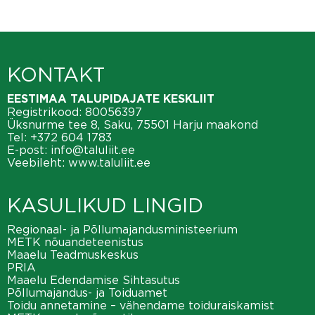
KONTAKT
EESTIMAA TALUPIDAJATE KESKLIIT
Registrikood: 80056397
Üksnurme tee 8, Saku, 75501 Harju maakond
Tel:
+372 604 1783
E-post:
info@taluliit.ee
Veebileht:
www.taluliit.ee
KASULIKUD LINGID
Regionaal- ja Põllumajandusministeerium
METK nõuandeteenistus
Maaelu Teadmuskeskus
PRIA
Maaelu Edendamise Sihtasutus
Põllumajandus- ja Toiduamet
Toidu annetamine – vähendame toiduraiskamist