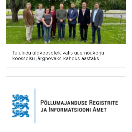
Taluliidu üldkoosolek valis uue nõukogu
koosseisu järgnevaks kaheks aastaks