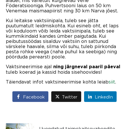
aladel, mis vahetult külgnevad Vene
Föderatsiooniga. Puhvertsooni laius on 50 km
Venemaa maismaapiirist ning 30 km Narva jõest.
Kui leitakse vaktsiinipala, tuleb see jätta
puutumatult leidmiskohta. Kui esineb oht, et laps
või koduloom võib leida vaktsiinipala, tuleb see
kummikindaid kandes ümber paigutada. Kui
peibutussöödas sisalduv vaktsiin on sattunud
värskele haavale, silma või suhu, tuleb piirkonda
pesta rohke veega (naha puhul ka seebiga) ning
pöörduda perearsti poole.
Vaktsineerimise ajal
ning järgneval paaril päeval
tuleb koerad ja kassid hoida sisehoovides!
Täiendavat infot vaktsineerimise kohta leiab
siit
.
Facebook
Twitter
LinkedIn
Uuendatud taimekaitsevahendite