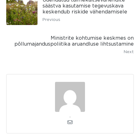
säästva kasutamise tegevuskava
keskendub riskide vähendamisele
Previous
Ministrite kohtumise keskmes on
põllumajanduspoliitika aruandluse lihtsustamine
Next
admin