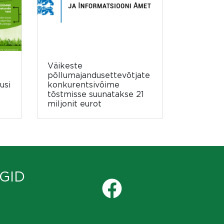
Väikeste
põllumajandusettevõtjate
usi
konkurentsivõime
tõstmisse suunatakse 21
miljonit eurot
GID