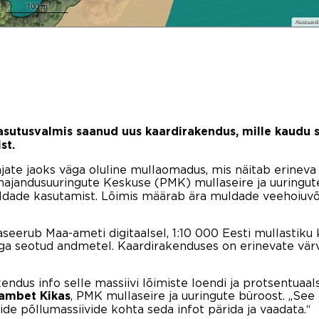
sutusvalmis saanud uus kaardirakendus, mille kaudu s
st.
dajate jaoks väga oluline mullaomadus, mis näitab erinev
majandusuuringute Keskuse (PMK) mullaseire ja uuringut
uldade kasutamist. Lõimis määrab ära muldade veehoiuvõ
eerub Maa-ameti digitaalsel, 1:10 000 Eesti mullastiku 
lega seotud andmetel. Kaardirakenduses on erinevate vär
kendus info selle massiivi lõimiste loendi ja protsentuaa
, PMK mullaseire ja uuringute büroost. „See
ambet Kikas
ide põllumassiivide kohta seda infot pärida ja vaadata.“