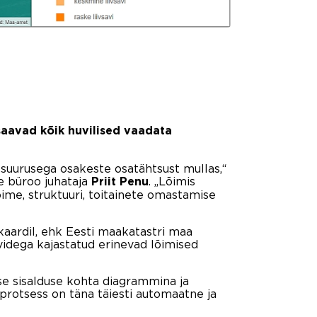
aavad kõik huvilised vaadata
a suurusega osakeste osatähtsust mullas,“
e büroo juhataja
. „Lõimis
Priit Penu
ime, struktuuri, toitainete omastamise
kaardil, ehk Eesti maakatastri maa
videga kajastatud erinevad lõimised
lse sisalduse kohta diagrammina ja
 protsess on täna täiesti automaatne ja