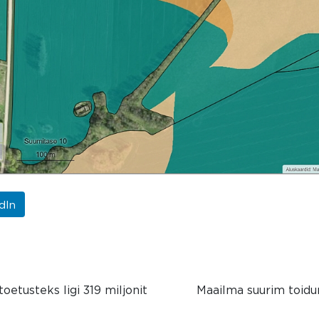
dIn
oetusteks ligi 319 miljonit
Maailma suurim toid