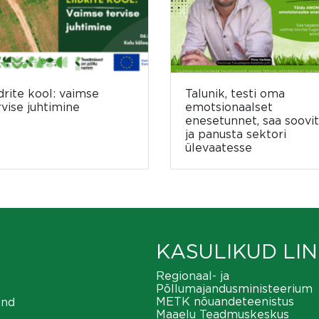
idrite kool: vaimse
Talunik, testi oma
rvise juhtimine
emotsionaalset
enesetunnet, saa soovit
ja panusta sektori
ülevaatesse
KASULIKUD LIN
Regionaal- ja
Põllumajandusministeerium
METK nõuandeteenistus
ond
Maaelu Teadmuskeskus