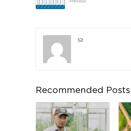
Previous
admin
Recommended Posts