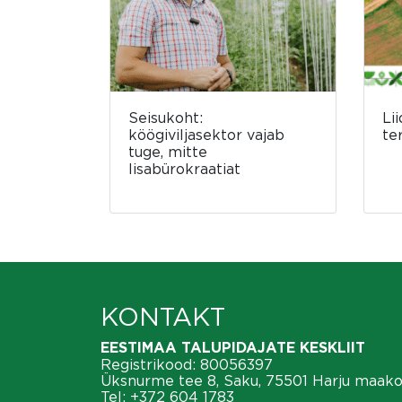
Seisukoht:
Li
köögiviljasektor vajab
te
tuge, mitte
lisabürokraatiat
KONTAKT
EESTIMAA TALUPIDAJATE KESKLIIT
Registrikood: 80056397
Üksnurme tee 8, Saku, 75501 Harju maak
Tel:
+372 604 1783