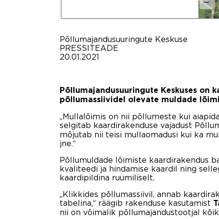
Põllumajandusuuringute Keskuse
PRESSITEADE
20.01.2021
Põllumajandusuuringute Keskuses on ka
põllumassiividel olevate muldade lõimi
„Mullalõimis on nii põllumeste kui aiapi
selgitab kaardirakenduse vajadust Põllu
mõjutab nii teisi mullaomadusi kui ka m
jne.“
Põllumuldade lõimiste kaardirakendus bas
kvaliteedi ja hindamise kaardil ning sel
kaardipildina ruumiliselt.
„Klikkides põllumassiivil, annab kaardira
tabelina,“ räägib rakenduse kasutamist
T
nii on võimalik põllumajandustootjal kõik