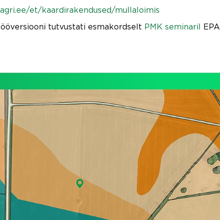
agri.ee/et/kaardirakendused/mullaloimis
tööversiooni tutvustati esmakordselt
PMK seminaril
EPA2