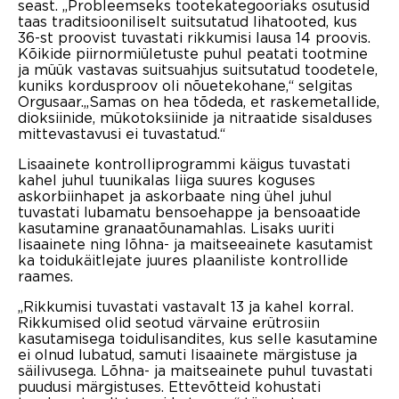
seast. „Probleemseks tootekategooriaks osutusid
taas traditsiooniliselt suitsutatud lihatooted, kus
36-st proovist tuvastati rikkumisi lausa 14 proovis.
Kõikide piirnormiületuste puhul peatati tootmine
ja müük vastavas suitsuahjus suitsutatud toodetele,
kuniks kordusproov oli nõuetekohane,“ selgitas
Orgusaar.„Samas on hea tõdeda, et raskemetallide,
dioksiinide, mükotoksiinide ja nitraatide sisalduses
mittevastavusi ei tuvastatud.“
Lisaainete kontrolliprogrammi käigus tuvastati
kahel juhul tuunikalas liiga suures koguses
askorbiinhapet ja askorbaate ning ühel juhul
tuvastati lubamatu bensoehappe ja bensoaatide
kasutamine granaatõunamahlas. Lisaks uuriti
lisaainete ning lõhna- ja maitseeainete kasutamist
ka toidukäitlejate juures plaaniliste kontrollide
raames.
„Rikkumisi tuvastati vastavalt 13 ja kahel korral.
Rikkumised olid seotud värvaine erütrosiin
kasutamisega toidulisandites, kus selle kasutamine
ei olnud lubatud, samuti lisaainete märgistuse ja
säilivusega. Lõhna- ja maitseainete puhul tuvastati
puudusi märgistuses. Ettevõtteid kohustati