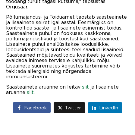
toodang turult tagasi kutsuma,“ täpsustas
Orgusaar.
Põllumajandus- ja Toiduamet teostab saasteainete
ja lisaainete seiret igal aastal. Eesmärgiks on
kontrollida saaste- ja lisaainete esinemist toidus.
Saasteainete puhul on fookuses keskkonna,
põllumajanduslikud ja tööstuslikud saasteained.
Lisaainete puhul analüüsitakse looduslikke,
loodusidentseid ja sünteesi teel saadud lisaaineid.
Saasteained mõjutavad toidu kvaliteeti ja võivad
avaldada inimese tervisele kahjulikku mõju.
Lisaainete suuremates kogustes tarbimine võib
tekitada allergiaid ning nõrgendada
immuunsüsteemi.
Saasteainete aruanne on leitav
siit
ja lisaainete
aruanne
siit
.
Facebook
Twitter
LinkedIn