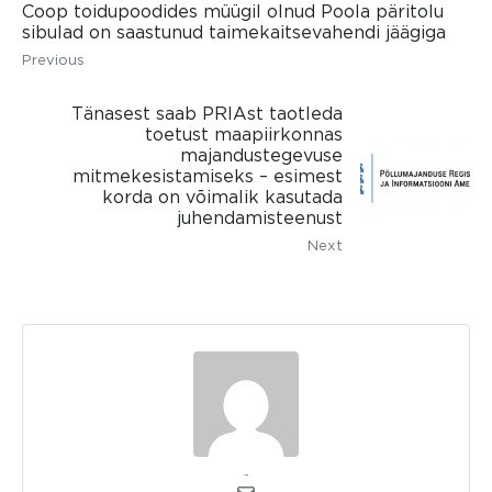
Coop toidupoodides müügil olnud Poola päritolu
sibulad on saastunud taimekaitsevahendi jäägiga
Previous
Tänasest saab PRIAst taotleda
toetust maapiirkonnas
majandustegevuse
mitmekesistamiseks – esimest
korda on võimalik kasutada
juhendamisteenust
Next
admin