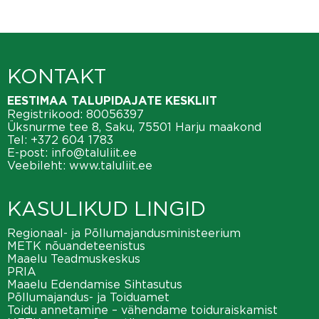
KONTAKT
EESTIMAA TALUPIDAJATE KESKLIIT
Registrikood: 80056397
Üksnurme tee 8, Saku, 75501 Harju maakond
Tel:
+372 604 1783
E-post:
info@taluliit.ee
Veebileht:
www.taluliit.ee
KASULIKUD LINGID
Regionaal- ja Põllumajandusministeerium
METK nõuandeteenistus
Maaelu Teadmuskeskus
PRIA
Maaelu Edendamise Sihtasutus
Põllumajandus- ja Toiduamet
Toidu annetamine – vähendame toiduraiskamist