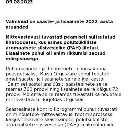
09.08.2023
Valminud on saaste- ja lisaainete 2022. aasta
aruanded
Mittevastavusi tuvastati peamiselt suitsutatud
lihatoodetes, kus esines polütsükliliste
aromaatsete süsivesinike (PAH) ületusi.
Lisaainete puhul oli enim rikkumisi seotud
märgistusega.
Põllumajandus- ja Toiduameti toiduosakonna
peaspetsialisti Kaisa Orgusaare sõnul teostab
amet saaste- ja lisaainete seireid igal aastal.
„Eelmisel aastal analüüsiti saasteainete seire
raames 362 proovi ning lisaainete seire käigus 72
proovi. Mõlema seire raames tuvastati ka nõuetele
mittevastavusi,“ kirjeldas Orgusaar.
Saasteainete kontrolliprogrammi puhul tuvastati
enim nõuetele mittevastavusi tootmisprotsessi
käigus tekkivate saasteainete, polütsükliliste
aromaatsete süsivesinike (PAH) ja akrüülamiidi,