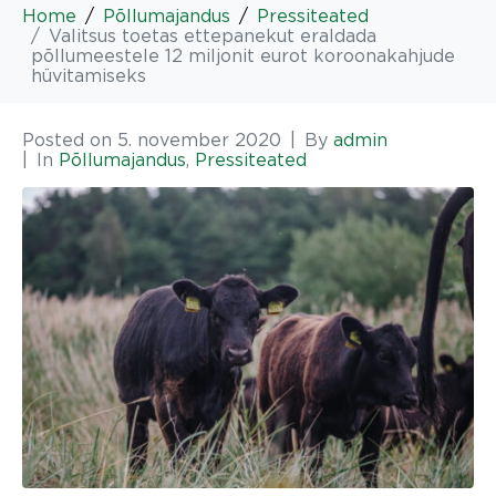
Home
Põllumajandus
Pressiteated
Valitsus toetas ettepanekut eraldada
põllumeestele 12 miljonit eurot koroonakahjude
hüvitamiseks
Posted on
5. november 2020
By
admin
In
Põllumajandus
,
Pressiteated