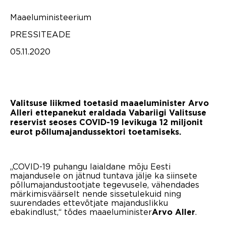
Maaeluministeerium
PRESSITEADE
05.11.2020
Valitsuse liikmed toetasid maaeluminister Arvo
Alleri ettepanekut eraldada
Vabariigi Valitsuse
reservist seoses COVID-19 levikuga 12 miljonit
eurot põllumajandussektori toetamiseks.
„COVID-19 puhangu laialdane mõju Eesti
majandusele on jätnud tuntava jälje ka siinsete
põllumajandustootjate tegevusele, vähendades
märkimisväärselt nende sissetulekuid ning
suurendades ettevõtjate majanduslikku
ebakindlust,“ tõdes maaeluminister
.
Arvo Aller