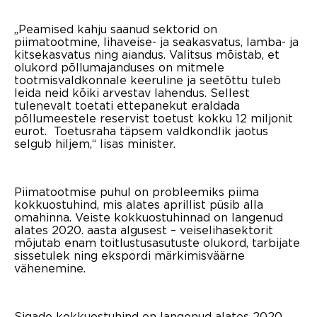
„Peamised kahju saanud sektorid on
piimatootmine, lihaveise- ja seakasvatus, lamba- ja
kitsekasvatus ning aiandus. Valitsus mõistab, et
olukord põllumajanduses on mitmele
tootmisvaldkonnale keeruline ja seetõttu tuleb
leida neid kõiki arvestav lahendus. Sellest
tulenevalt toetati ettepanekut eraldada
põllumeestele reservist toetust kokku 12 miljonit
eurot. Toetusraha täpsem valdkondlik jaotus
selgub hiljem,“ lisas minister.
Piimatootmise puhul on probleemiks piima
kokkuostuhind, mis alates aprillist püsib alla
omahinna. Veiste kokkuostuhinnad on langenud
alates 2020. aasta algusest – veiselihasektorit
mõjutab enam toitlustusasutuste olukord, tarbijate
sissetulek ning ekspordi märkimisväärne
vähenemine.
Sigade kokkuostuhind on langenud alates 2020.