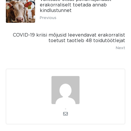
erakorraliselt toetada annab
kindlustunnet
Previous
COVID-19 kriisi mõjusid leevendavat erakorralist
toetust taotleb 48 toidutöötlejat
Next
admin