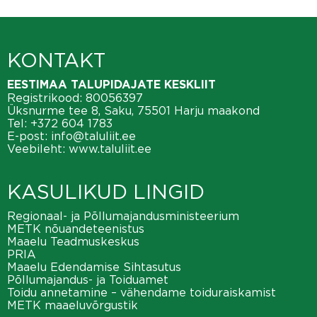
KONTAKT
EESTIMAA TALUPIDAJATE KESKLIIT
Registrikood: 80056397
Üksnurme tee 8, Saku, 75501 Harju maakond
Tel:
+372 604 1783
E-post:
info@taluliit.ee
Veebileht:
www.taluliit.ee
KASULIKUD LINGID
Regionaal- ja Põllumajandusministeerium
METK nõuandeteenistus
Maaelu Teadmuskeskus
PRIA
Maaelu Edendamise Sihtasutus
Põllumajandus- ja Toiduamet
Toidu annetamine – vähendame toiduraiskamist
METK maaeluvõrgustik