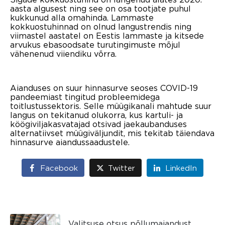
aasta algusest ning see on osa tootjate puhul
kukkunud alla omahinda. Lammaste
kokkuostuhinnad on olnud langustrendis ning
viimastel aastatel on Eestis lammaste ja kitsede
arvukus ebasoodsate turutingimuste mõjul
vähenenud viiendiku võrra.
Aianduses on suur hinnasurve seoses COVID-19
pandeemiast tingitud probleemidega
toitlustussektoris. Selle müügikanali mahtude suur
langus on tekitanud olukorra, kus kartuli- ja
köögiviljakasvatajad otsivad jaekaubanduses
alternatiivset müügiväljundit, mis tekitab täiendava
hinnasurve aiandussaadustele.
Facebook
Twitter
LinkedIn
Valitsuse otsus põllumajandust