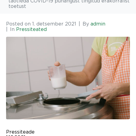
taotleda COVID-19 puhangust tingitud erakorralist
toetust
Posted on
1. detsember 2021
By
admin
In
Pressiteated
Pressiteade