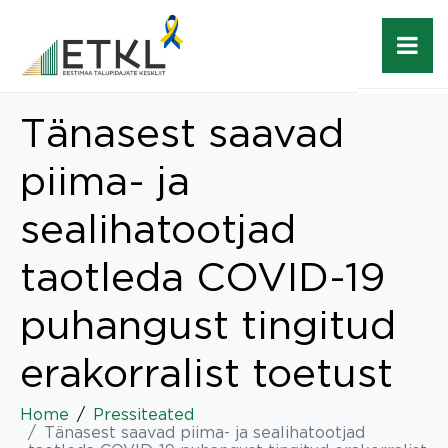
Tänasest saavad
piima- ja
sealihatootjad
taotleda COVID-19
puhangust tingitud
erakorralist toetust
Home
Pressiteated
Tänasest saavad piima- ja sealihatootjad