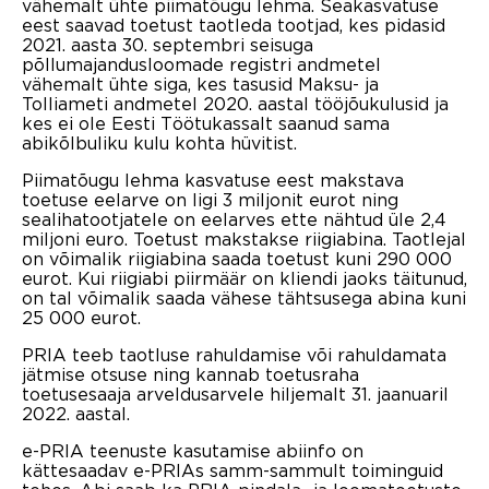
vähemalt ühte piimatõugu lehma. Seakasvatuse
eest saavad toetust taotleda tootjad, kes pidasid
2021. aasta 30. septembri seisuga
põllumajandusloomade registri andmetel
vähemalt ühte siga, kes tasusid Maksu- ja
Tolliameti andmetel 2020. aastal tööjõukulusid ja
kes ei ole Eesti Töötukassalt saanud sama
abikõlbuliku kulu kohta hüvitist.
Piimatõugu lehma kasvatuse eest makstava
toetuse eelarve on ligi 3 miljonit eurot ning
sealihatootjatele on eelarves ette nähtud üle 2,4
miljoni euro. Toetust makstakse riigiabina. Taotlejal
on võimalik riigiabina saada toetust kuni 290 000
eurot. Kui riigiabi piirmäär on kliendi jaoks täitunud,
on tal võimalik saada vähese tähtsusega abina kuni
25 000 eurot.
PRIA teeb taotluse rahuldamise või rahuldamata
jätmise otsuse ning kannab toetusraha
toetusesaaja arveldusarvele hiljemalt 31. jaanuaril
2022. aastal.
e-PRIA teenuste kasutamise abiinfo on
kättesaadav e-PRIAs samm-sammult toiminguid