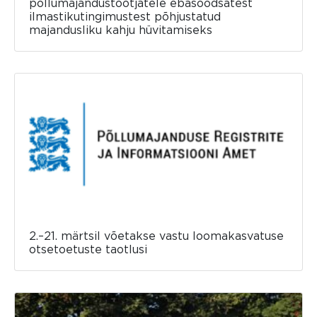
põllumajandustootjatele ebasoodsatest
ilmastikutingimustest põhjustatud
majandusliku kahju hüvitamiseks
2.–21. märtsil võetakse vastu loomakasvatuse
otsetoetuste taotlusi