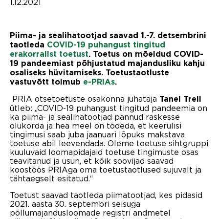
1.12.2021
Piima- ja sealihatootjad saavad 1.-7. detsembrini
taotleda
COVID-19 puhangust tingitud
erakorralist toetust
. Toetus on mõeldud COVID-
19 pandeemiast põhjustatud majandusliku kahju
osaliseks hüvitamiseks. Toetustaotluste
vastuvõtt toimub
e-PRIAs
.
PRIA otsetoetuste osakonna juhataja
Tanel Trell
ütleb: „COVID-19 puhangust tingitud pandeemia on
ka piima- ja sealihatootjad pannud raskesse
olukorda ja hea meel on tõdeda, et keerulisi
tingimusi saab juba jaanuari lõpuks makstava
toetuse abil leevendada. Oleme toetuse sihtgruppi
kuuluvaid loomapidajaid toetuse tingimuste osas
teavitanud ja usun, et kõik soovijad saavad
koostöös PRIAga oma toetustaotlused sujuvalt ja
tähtaegselt esitatud.“
Toetust saavad taotleda piimatootjad, kes pidasid
2021. aasta 30. septembri seisuga
põllumajandusloomade registri andmetel