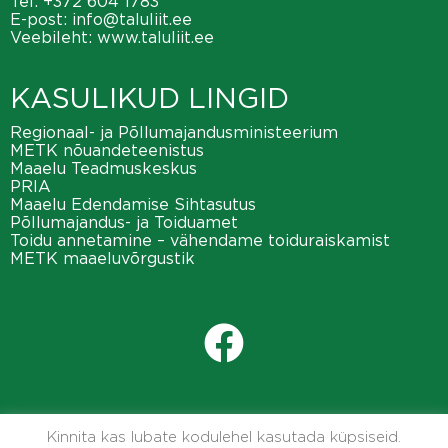
Tel:
+372 604 1783
E-post:
info@taluliit.ee
Veebileht:
www.taluliit.ee
KASULIKUD LINGID
Regionaal- ja Põllumajandusministeerium
METK nõuandeteenistus
Maaelu Teadmuskeskus
PRIA
Maaelu Edendamise Sihtasutus
Põllumajandus- ja Toiduamet
Toidu annetamine – vähendame toiduraiskamist
METK maaeluvõrgustik
Kinnita kas lubate kodulehel kasutada küpsiseid.