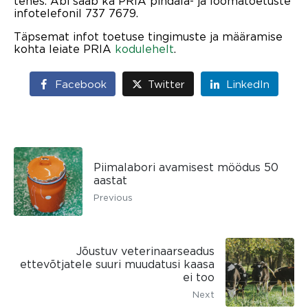
tehes. Abi saab ka PRIA pindala- ja loomatoetuste
infotelefonil 737 7679.
Täpsemat infot toetuse tingimuste ja määramise
kohta leiate PRIA
kodulehelt
.
Facebook
Twitter
LinkedIn
Piimalabori avamisest möödus 50
aastat
Previous
Jõustuv veterinaarseadus
ettevõtjatele suuri muudatusi kaasa
ei too
Next