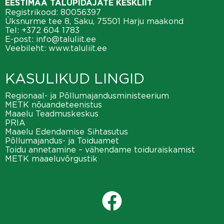
EESTIMAA TALUPIDAJATE KESKLIIT
Registrikood: 80056397
Üksnurme tee 8, Saku, 75501 Harju maakond
Tel:
+372 604 1783
E-post:
info@taluliit.ee
Veebileht:
www.taluliit.ee
KASULIKUD LINGID
Regionaal- ja Põllumajandusministeerium
METK nõuandeteenistus
Maaelu Teadmuskeskus
PRIA
Maaelu Edendamise Sihtasutus
Põllumajandus- ja Toiduamet
Toidu annetamine – vähendame toiduraiskamist
METK maaeluvõrgustik