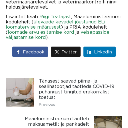
veterinaarjärelevalvet ja veterinaarkontrolli ning
haldusjärelevalvet.
Lisainfot leiab
Riigi Teatajast
, Maaeluministeeriumi
kodulehelt (
ülevaade kevadel jõustunud ELi
loomatervise määrusest
) ja PRIA kodulehelt
(
loomade arvu esitamise kord
ja
veisepasside
väljastamise kord
).
Facebook
Twitter
LinkedIn
Tänasest saavad piima- ja
sealihatootjad taotleda COVID-19
puhangust tingitud erakorralist
toetust
Previous
Maaeluministeerium taotleb
maksuametilt ja pankadelt