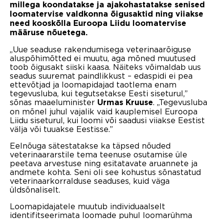
millega koondatakse ja ajakohastatakse senised
loomatervise valdkonna õigusaktid ning viiakse
need kooskõlla Euroopa Liidu loomatervise
määruse nõuetega.
„Uue seaduse rakendumisega veterinaarõiguse
aluspõhimõtted ei muutu, aga mõned muutused
toob õigusakt siiski kaasa. Näiteks võimaldab uus
seadus suuremat paindlikkust – edaspidi ei pea
ettevõtjad ja loomapidajad taotlema enam
tegevusluba, kui tegutsetakse Eesti siseturul,”
sõnas maaeluminister
. „Tegevusluba
Urmas Kruuse
on mõnel juhul vajalik vaid kauplemisel Euroopa
Liidu siseturul, kui loomi või saadusi viiakse Eestist
välja või tuuakse Eestisse.”
Eelnõuga sätestatakse ka täpsed nõuded
veterinaararstile tema teenuse osutamise üle
peetava arvestuse ning esitatavate aruannete ja
andmete kohta. Seni oli see kohustus sõnastatud
veterinaarkorralduse seaduses, kuid väga
üldsõnaliselt.
Loomapidajatele muutub individuaalselt
identifitseerimata loomade puhul loomarühma