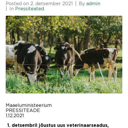
Posted on
2. detsember 2021
By
admin
In
Pressiteated
Maaeluministeerium
PRESSITEADE
1.12.2021
1. detsembril jõustus uus veterinaarseadus,