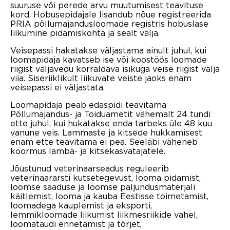
suuruse või perede arvu muutumisest teavituse
kord. Hobusepidajale lisandub nõue registreerida
PRIA põllumajandusloomade registris hobuslase
liikumine pidamiskohta ja sealt välja.
Veisepassi hakatakse väljastama ainult juhul, kui
loomapidaja kavatseb ise või koostöös loomade
riigist väljavedu korraldava isikuga veise riigist välja
viia. Siseriiklikult liikuvate veiste jaoks enam
veisepassi ei väljastata.
Loomapidaja peab edaspidi teavitama
Põllumajandus- ja Toiduametit vähemalt 24 tundi
ette juhul, kui hukatakse enda tarbeks üle 48 kuu
vanune veis. Lammaste ja kitsede hukkamisest
enam ette teavitama ei pea. Seeläbi väheneb
koormus lamba- ja kitsekasvatajatele.
Jõustunud veterinaarseadus reguleerib
veterinaararsti kutsetegevust, looma pidamist,
loomse saaduse ja loomse paljundusmaterjali
käitlemist, looma ja kauba Eestisse toimetamist,
loomadega kauplemist ja eksporti,
lemmikloomade liikumist liikmesriikide vahel,
loomataudi ennetamist ja tõrjet,