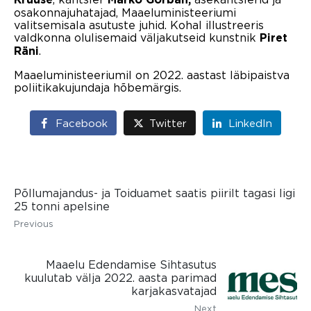
osakonnajuhatajad, Maaeluministeeriumi
valitsemisala asutuste juhid. Kohal illustreeris
valdkonna olulisemaid väljakutseid kunstnik
Piret
.
Räni
Maaeluministeeriumil on 2022. aastast läbipaistva
poliitikakujundaja hõbemärgis.
Facebook
Twitter
LinkedIn
Põllumajandus- ja Toiduamet saatis piirilt tagasi ligi
25 tonni apelsine
Previous
Maaelu Edendamise Sihtasutus
kuulutab välja 2022. aasta parimad
karjakasvatajad
Next