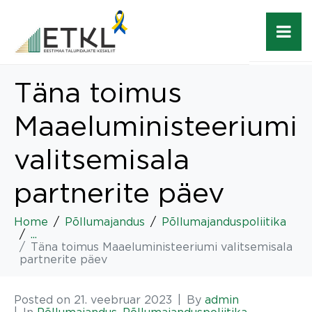
Täna toimus
Maaeluministeeriumi
valitsemisala
partnerite päev
Home
Põllumajandus
Põllumajanduspoliitika
...
Täna toimus Maaeluministeeriumi valitsemisala
partnerite päev
Posted on
21. veebruar 2023
By
admin
In
Põllumajandus
,
Põllumajanduspoliitika
,