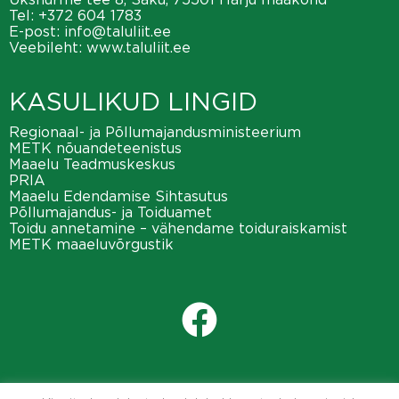
Tel:
+372 604 1783
E-post:
info@taluliit.ee
Veebileht:
www.taluliit.ee
KASULIKUD LINGID
Regionaal- ja Põllumajandusministeerium
METK nõuandeteenistus
Maaelu Teadmuskeskus
PRIA
Maaelu Edendamise Sihtasutus
Põllumajandus- ja Toiduamet
Toidu annetamine – vähendame toiduraiskamist
METK maaeluvõrgustik