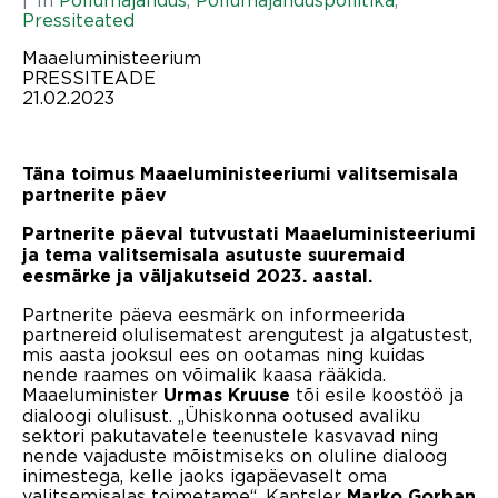
Pressiteated
Maaeluministeerium
PRESSITEADE
21.02.2023
Täna toimus Maaeluministeeriumi valitsemisala
partnerite päev
Partnerite päeval tutvustati Maaeluministeeriumi
ja tema valitsemisala asutuste suuremaid
eesmärke ja väljakutseid 2023. aastal.
Partnerite päeva eesmärk on informeerida
partnereid olulisematest arengutest ja algatustest,
mis aasta jooksul ees on ootamas ning kuidas
nende raames on võimalik kaasa rääkida.
Maaeluminister
tõi esile koostöö ja
Urmas Kruuse
dialoogi olulisust. „Ühiskonna ootused avaliku
sektori pakutavatele teenustele kasvavad ning
nende vajaduste mõistmiseks on oluline dialoog
inimestega, kelle jaoks igapäevaselt oma
valitsemisalas toimetame“. Kantsler
Marko Gorban