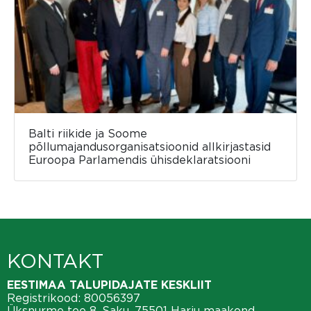
Balti riikide ja Soome
põllumajandusorganisatsioonid allkirjastasid
Euroopa Parlamendis ühisdeklaratsiooni
KONTAKT
EESTIMAA TALUPIDAJATE KESKLIIT
Registrikood: 80056397
Üksnurme tee 8, Saku, 75501 Harju maakond