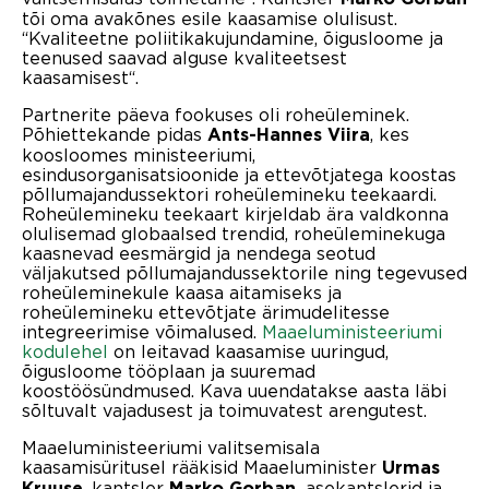
tõi oma avakõnes esile kaasamise olulisust.
“Kvaliteetne poliitikakujundamine, õigusloome ja
teenused saavad alguse kvaliteetsest
kaasamisest“.
Partnerite päeva fookuses oli roheüleminek.
Põhiettekande pidas
, kes
Ants-Hannes Viira
koosloomes ministeeriumi,
esindusorganisatsioonide ja ettevõtjatega koostas
põllumajandussektori roheülemineku teekaardi.
Roheülemineku teekaart kirjeldab ära valdkonna
olulisemad globaalsed trendid, roheüleminekuga
kaasnevad eesmärgid ja nendega seotud
väljakutsed põllumajandussektorile ning tegevused
roheüleminekule kaasa aitamiseks ja
roheülemineku ettevõtjate ärimudelitesse
integreerimise võimalused.
Maaeluministeeriumi
kodulehel
on leitavad kaasamise uuringud,
õigusloome tööplaan ja suuremad
koostöösündmused. Kava uuendatakse aasta läbi
sõltuvalt vajadusest ja toimuvatest arengutest.
Maaeluministeeriumi valitsemisala
kaasamisüritusel rääkisid Maaeluminister
Urmas
, kantsler
asekantslerid ja
Kruuse
Marko Gorban,