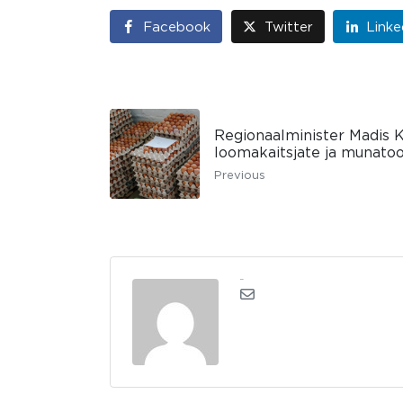
Facebook
Twitter
Linke
Regionaalminister Madis K
loomakaitsjate ja munatoo
Previous
kerli