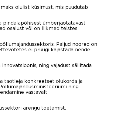
tlemaks olulist küsimust, mis puudutab
ma pindalapõhisest ümberjaotatavast
d osalust või on liikmed teistes
t põllumajandussektoris. Paljud noored on
 ettevõtetes ei pruugi kajastada nende
nnovatsioonis, ning vajadust säilitada
a taotleja konkreetset olukorda ja
 Põllumajandusministeeriumi ning
kendamine vastavalt
dussektori arengu toetamist.