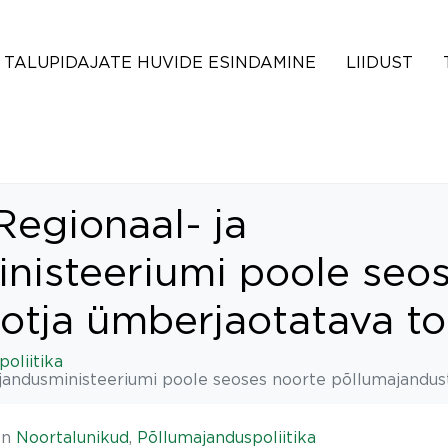
TALUPIDAJATE HUVIDE ESINDAMINE
LIIDUST
Regionaal- ja
nisteeriumi poole seos
otja ümberjaotatava t
oliitika
majandusministeeriumi poole seoses noorte põllumajandu
In
Noortalunikud
,
Põllumajanduspoliitika