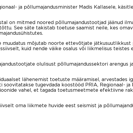
regionaal- ja põllumajandusminister Madis Kallasele, käsi
 aastal on mitmed noored põllumajandustootjad jäänud il
õttu. See säte takistab toetuse saamist neile, kes omava
majandusühistutes.
line muudatus mõjutab noorte ettevõtjate jätkusuutlikkus
siivselt, kuid nende väike osalus või liikmelisus teistes
andustootjate olulisust põllumajandussektori arengus ja i
iduaalset lähenemist toetuste määramisel, arvestades ig
uti soovitatakse tugevdada koostööd PRIA, Regionaal- ja
sioonide vahel, et tagada toetusmeetmete efektiivne ra
tiivselt oma liikmete huvide eest seismist ja põllumajan