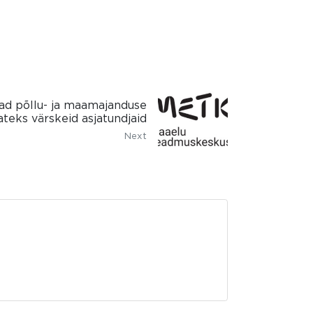
ad põllu- ja maamajanduse
ateks värskeid asjatundjaid
Next