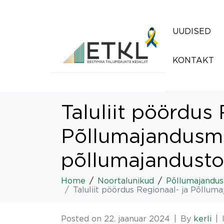
UUDISED
KONTAKT
Taluliit pöördus 
Põllumajandusmi
põllumajandusto
Home
Noortalunikud
Põllumajandusp
Taluliit pöördus Regionaal- ja Põllu
Posted on
22. jaanuar 2024
By
kerli