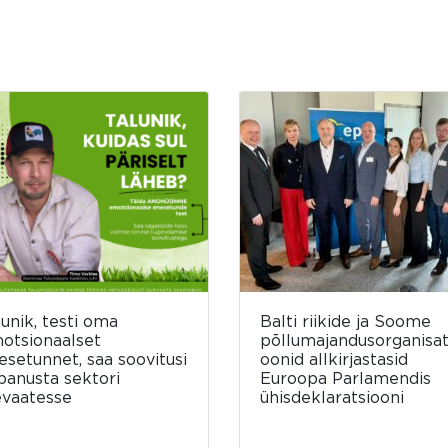
lunik, testi oma
Balti riikide ja Soome
otsionaalset
põllumajandusorganisat
esetunnet, saa soovitusi
oonid allkirjastasid
 panusta sektori
Euroopa Parlamendis
evaatesse
ühisdeklaratsiooni