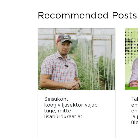
Recommended Posts
Seisukoht:
Ta
köögiviljasektor vajab
em
tuge, mitte
en
lisabürokraatiat
ja
ül