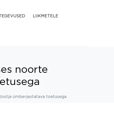
TEGEVUSED
LIIKMETELE
es noorte
oetusega
stootja ümberjaotatava toetusega