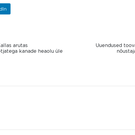
dIn
allas arutas
Uuendused toov
tjatega kanade heaolu üle
nõustaj