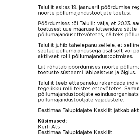
Taluliit esitas 19. jaanuaril pöördumise 
noorte põllumajandustootjate toetusi.
Pöördumises tõi Taluliit välja, et 2023.
toetusest uue määruse kitsendava sätte t
põllumajandusettevõtetes, näiteks põllu
Taluliit juhib tähelepanu sellele, et sel
seotud põllumajandusega osaliselt või pas
aktiivset rolli põllumajandustootmises.
Liit rõhutab pöördumises noorte põllumaj
toetuste süsteemi läbipaistvus ja õiglus.
Taluliit teeb ettepaneku rakendada indiv
tegelikku rolli teistes ettevõtetes. Sam
põllumajandustootjate esindusorganisat
põllumajandustootjate vajadustele.
Eestimaa Talupidajate Keskliit jätkab ak
Küsimused:
Kerli Ats
Eestimaa Talupidajate Keskliit