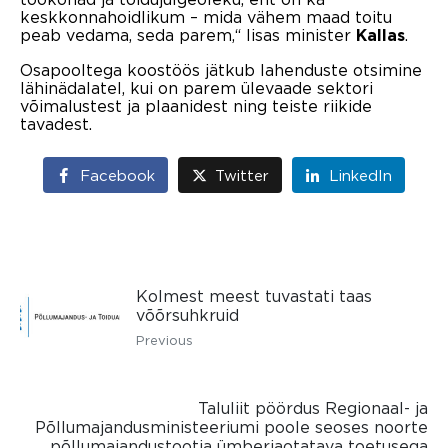
keskkonnahoidlikum – mida vähem maad toitu
peab vedama, seda parem,“ lisas minister
.
Kallas
Osapooltega koostöös jätkub lahenduste otsimine
lähinädalatel, kui on parem ülevaade sektori
võimalustest ja plaanidest ning teiste riikide
tavadest.
Facebook
Twitter
LinkedIn
Kolmest meest tuvastati taas
võõrsuhkruid
Previous
Taluliit pöördus Regionaal- ja
Põllumajandusministeeriumi poole seoses noorte
põllumajandustootja ümberjaotatava toetusega