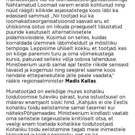
Nähtamatud Loomad varem eraldi kohtunud ning
nüüd räägiti kõikide asjaosalistega koos läbi ka
edasised sammud. „Nii tootjad kui ka
loomakaitseorganisatsioonid saavad aru, et
ühiskonna ootus on liikuda praeguselt täiustatud
puuride kasutuselt alternatiivsetele
pidamisviisidele. Küsimus on selles, kuidas
korraldada üleminek läbimõeldult ja mõistliku
tempoga. Leppisime ühiselt kokku, et tootjad, kes
on kõige paremini turu ja oma võimekustega
kursis, pakuvad selleks välja sobiva lahenduse.
Ministeerium uurib samal ajal teiste riikide seniseid
tavasid ja kogemusi ning seejärel saame koos
nendele ettepanekutele jälle peale vaadata,“
rääkis regionaalminister
.
Madis Kallas
Munatootjad on eelkõige mures kohaliku
toidutoomise tuleviku pärast, kuna ostuotsusel on
määrav enamjaolt siiski hind. „Kahjuks ei ole Eestis
kohaliku toidu eelistamine samal tasemel kui
näiteksPõhjamaades. Ministeerium kindlasti vaatab
oma senistele tegevustele kriitiliselt otsa, et
veelgi enam toetada kohalikke toidutootjaid.
Kohaliku toidu eelistamine tagab meie inimestele
töökohad ja toidujulgeoleku, ent on ka