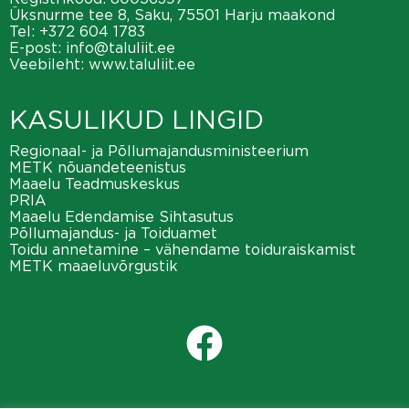
Üksnurme tee 8, Saku, 75501 Harju maakond
Tel:
+372 604 1783
E-post:
info@taluliit.ee
Veebileht:
www.taluliit.ee
KASULIKUD LINGID
Regionaal- ja Põllumajandusministeerium
METK nõuandeteenistus
Maaelu Teadmuskeskus
PRIA
Maaelu Edendamise Sihtasutus
Põllumajandus- ja Toiduamet
Toidu annetamine – vähendame toiduraiskamist
METK maaeluvõrgustik