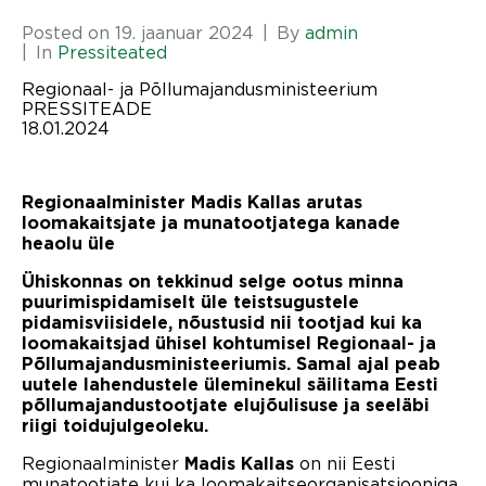
Posted on
19. jaanuar 2024
By
admin
In
Pressiteated
Regionaal- ja Põllumajandusministeerium
PRESSITEADE
18.01.2024
Regionaalminister Madis Kallas arutas
loomakaitsjate ja munatootjatega kanade
heaolu üle
Ühiskonnas on tekkinud selge ootus minna
puurimispidamiselt üle teistsugustele
pidamisviisidele, nõustusid nii tootjad kui ka
loomakaitsjad ühisel kohtumisel Regionaal- ja
Põllumajandusministeeriumis. Samal ajal peab
uutele lahendustele üleminekul säilitama Eesti
põllumajandustootjate elujõulisuse ja seeläbi
riigi toidujulgeoleku.
Regionaalminister
on nii Eesti
Madis Kallas
munatootjate kui ka loomakaitseorganisatsiooniga