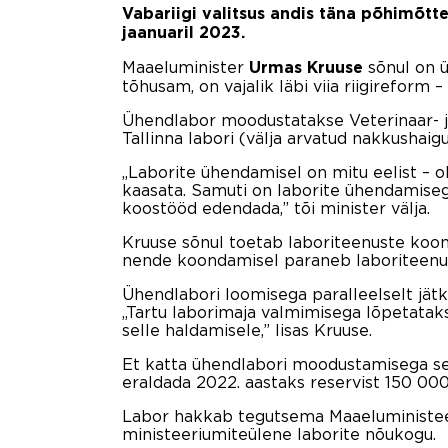
Vabariigi valitsus andis täna põhimõtte
jaanuaril 2023.
Maaeluminister
sõnul on ü
Urmas Kruuse
tõhusam, on vajalik läbi viia riigireform –
Ühendlabor moodustatakse Veterinaar- ja 
Tallinna labori (välja arvatud nakkushaigu
„Laborite ühendamisel on mitu eelist –
kaasata. Samuti on laborite ühendamiseg
koostööd edendada,” tõi minister välja.
Kruuse sõnul toetab laboriteenuste koon
nende koondamisel paraneb laboriteenus n
Ühendlabori loomisega paralleelselt jätk
„Tartu laborimaja valmimisega lõpetataks
selle haldamisele,” lisas Kruuse.
Et katta ühendlabori moodustamisega seo
eraldada 2022. aastaks reservist 150 000
Labor hakkab tegutsema Maaeluministeeri
ministeeriumiteülene laborite nõukogu.