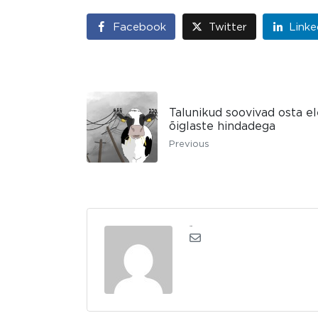
Facebook
Twitter
Linke
Talunikud soovivad osta ele
õiglaste hindadega
Previous
admin