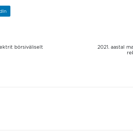
dIn
ktrit börsiväliselt
2021. aastal m
re