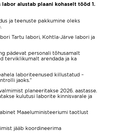
 labor alustab plaani kohaselt tööd 1.
aldus ja teenuste pakkumine oleks
.
ri Tartu labori, Kohtla-Järve labori ja
ng pädevat personali tõhusamalt
d terviklikumalt arendada ja ka
ahela laboriteenused killustatud –
rolli jaoks.”
 valmimist planeeritakse 2026. aastasse.
akse kulutusi laborite kinnisvarale ja
kabinet Maaeluministeeriumi taotlust
imist jääb koordineerima