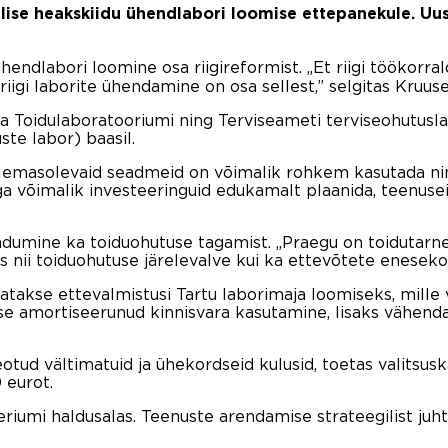
lise heakskiidu ühendlabori loomise ettepanekule. Uus
hendlabori loomine osa riigireformist. „Et riigi töökorr
 riigi laborite ühendamine on osa sellest,” selgitas Kruuse
Toidulaboratooriumi ning Terviseameti terviseohutuslabo
ste labor) baasil.
 olemasolevaid seadmeid on võimalik rohkem kasutada ni
a võimalik investeeringuid edukamalt plaanida, teenusei
dumine ka toiduohutuse tagamist. „Praegu on toidutarne
ii toiduohutuse järelevalve kui ka ettevõtete enesekont
atakse ettevalmistusi Tartu laborimaja loomiseks, mille
e amortiseerunud kinnisvara kasutamine, lisaks vähendat
tud vältimatuid ja ühekordseid kulusid, toetas valitsus
 eurot.
umi haldusalas. Teenuste arendamise strateegilist juht