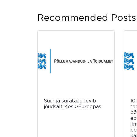
Recommended Posts
Suu- ja sõrataud levib
10.
jõudsalt Kesk-Euroopas
to
põ
eb
il
põ
ka