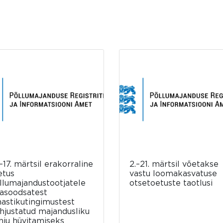
–17. märtsil erakorraline
2.–21. märtsil võetakse
etus
vastu loomakasvatuse
llumajandustootjatele
otsetoetuste taotlusi
asoodsatest
mastikutingimustest
hjustatud majandusliku
hju hüvitamiseks