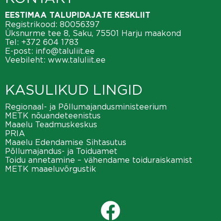
EESTIMAA TALUPIDAJATE KESKLIIT
Registrikood: 80056397
Üksnurme tee 8, Saku, 75501 Harju maakond
Tel:
+372 604 1783
E-post:
info@taluliit.ee
Veebileht:
www.taluliit.ee
KASULIKUD LINGID
Regionaal- ja Põllumajandusministeerium
METK nõuandeteenistus
Maaelu Teadmuskeskus
PRIA
Maaelu Edendamise Sihtasutus
Põllumajandus- ja Toiduamet
Toidu annetamine – vähendame toiduraiskamist
METK maaeluvõrgustik