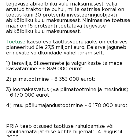
tegevuse abikõlbliku kulu maksumusest, välja
arvatud traktorite puhul, mille ostmise korral on
toetus kuni 30 protsenti investeeringuobjekti
abikõlbliku kulu maksumusest. Minimaalne toetuse
määr on 15 protsenti toetatava tegevuse
abikõlbliku kulu maksumusest.
Toetuse
käesoleva taotlusvooru jaoks on eelarves
planeeritud üle 27,5 miljoni euro. Eelarve jaguneb
erinevate valdkondade vahel järgmiselt:
1) teravilja, õliseemnete ja valgurikaste taimede
kasvatamine – 6 839 000 eurot;
2) piimatootmine – 8 353 000 eurot;
3) loomakasvatus (v.a piimatootmine ja mesindus)
– 6 170 000 eurot;
4) muu põllumajandustootmine – 6 170 000 eurot.
PRIA teeb otsused taotluse rahuldamise või
rahuldamata jätmise kohta hiljemalt 14. augustil
2023.