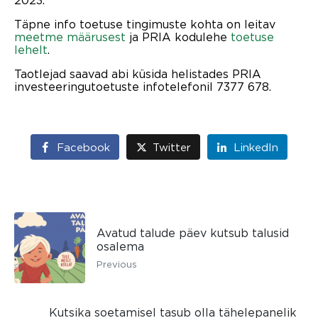
Täpne info toetuse tingimuste kohta on leitav
meetme määrusest
ja PRIA kodulehe
toetuse
lehelt
.
Taotlejad saavad abi küsida helistades PRIA
investeeringutoetuste infotelefonil 7377 678.
Facebook
Twitter
LinkedIn
Avatud talude päev kutsub talusid
osalema
Previous
Kutsika soetamisel tasub olla tähelepanelik