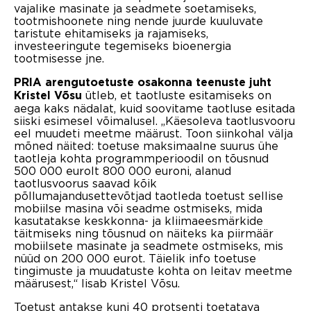
vajalike masinate ja seadmete soetamiseks,
tootmishoonete ning nende juurde kuuluvate
taristute ehitamiseks ja rajamiseks,
investeeringute tegemiseks bioenergia
tootmisesse jne.
PRIA arengutoetuste osakonna teenuste juht
ütleb, et taotluste esitamiseks on
Kristel Võsu
aega kaks nädalat, kuid soovitame taotluse esitada
siiski esimesel võimalusel. „Käesoleva taotlusvooru
eel muudeti meetme määrust. Toon siinkohal välja
mõned näited: toetuse maksimaalne suurus ühe
taotleja kohta programmperioodil on tõusnud
500 000 eurolt 800 000 euroni, alanud
taotlusvoorus saavad kõik
põllumajandusettevõtjad taotleda toetust sellise
mobiilse masina või seadme ostmiseks, mida
kasutatakse keskkonna- ja kliimaeesmärkide
täitmiseks ning tõusnud on näiteks ka piirmäär
mobiilsete masinate ja seadmete ostmiseks, mis
nüüd on 200 000 eurot. Täielik info toetuse
tingimuste ja muudatuste kohta on leitav meetme
määrusest,“ lisab Kristel Võsu.
Toetust antakse kuni 40 protsenti toetatava