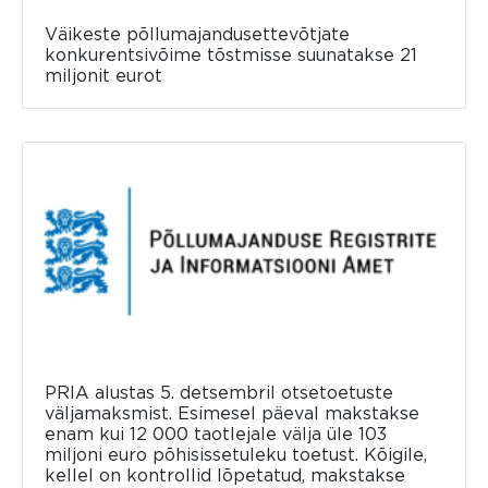
Väikeste põllumajandusettevõtjate
konkurentsivõime tõstmisse suunatakse 21
miljonit eurot
PRIA alustas 5. detsembril otsetoetuste
väljamaksmist. Esimesel päeval makstakse
enam kui 12 000 taotlejale välja üle 103
miljoni euro põhisissetuleku toetust. Kõigile,
kellel on kontrollid lõpetatud, makstakse