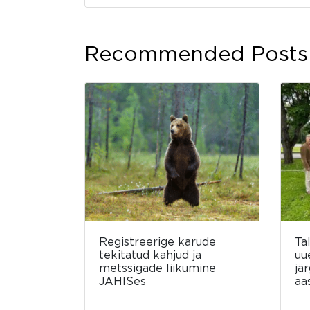
Recommended Posts
Registreerige karude
Ta
tekitatud kahjud ja
uu
metssigade liikumine
jä
JAHISes
aa