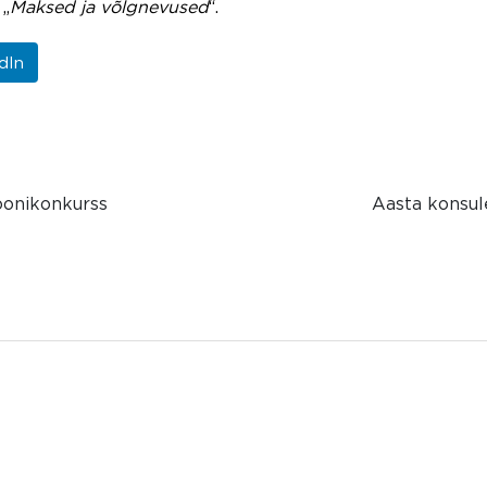
 „
Maksed ja võlgnevused
“.
dIn
ioonikonkurss
Aasta konsul