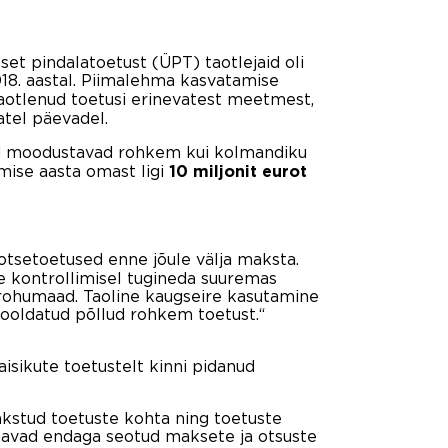
t pindalatoetust (ÜPT) taotlejaid oli
18. aastal. Piimalehma kasvatamise
aotlenud toetusi erinevatest meetmest,
atel päevadel.
d moodustavad rohkem kui kolmandiku
mise aasta omast ligi
10 miljonit eurot
 otsetoetused enne jõule välja maksta.
e kontrollimisel tugineda suuremas
rohumaad. Taoline kaugseire kasutamine
hooldatud põllud rohkem toetust.“
isikute toetustelt kinni pidanud
kstud toetuste kohta ning toetuste
saavad endaga seotud maksete ja otsuste