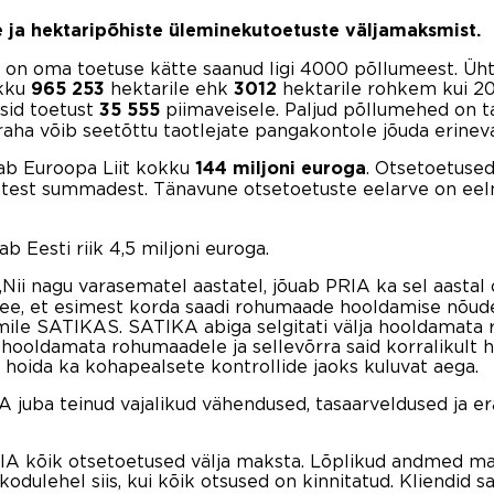
e ja hektaripõhiste üleminekutoetuste väljamaksmist.
n oma toetuse kätte saanud ligi 4000 põllumeest. Ühtse
okku
hektarile ehk
hektarile rohkem kui 20
965 253
3012
esid toetust
piimaveisele. Paljud põllumehed on t
35 555
raha võib seetõttu taotlejate pangakontole jõuda erinev
tab Euroopa Liit kokku
. Otsetoetuse
144 miljoni euroga
atest summadest. Tänavune otsetoetuste eelarve on eel
 Eesti riik 4,5 miljoni euroga.
 „Nii nagu varasematel aastatel, jõuab PRIA ka sel aastal
see, et esimest korda saadi rohumaade hooldamise nõud
ile SATIKAS. SATIKA abiga selgitati välja hooldamata 
 hooldamata rohumaadele ja sellevõrra said korralikult 
oida ka kohapealsete kontrollide jaoks kuluvat aega.
 juba teinud vajalikud vähendused, tasaarveldused ja era
RIA kõik otsetoetused välja maksta. Lõplikud andmed ma
ulehel siis, kui kõik otsused on kinnitatud. Kliendid 