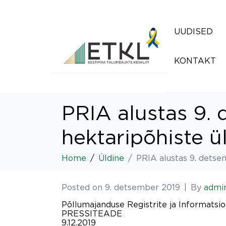
UUDISED
KONTAKT
PRIA alustas 9. 
hektaripõhiste ü
Home
Üldine
PRIA alustas 9. detse
Posted on
9. detsember 2019
By
admi
Põllumajanduse Registrite ja Informatsi
PRESSITEADE
9.12.2019