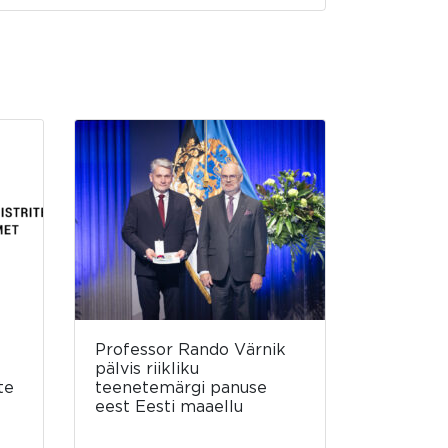
Professor Rando Värnik
pälvis riikliku
te
teenetemärgi panuse
eest Eesti maaellu