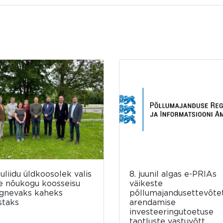
luliidu üldkoosolek valis
8. juunil algas e-PRIAs
e nõukogu koosseisu
väikeste
rgnevaks kaheks
põllumajandusettevõte
staks
arendamise
investeeringutoetuse
taotluste vastuvõtt.