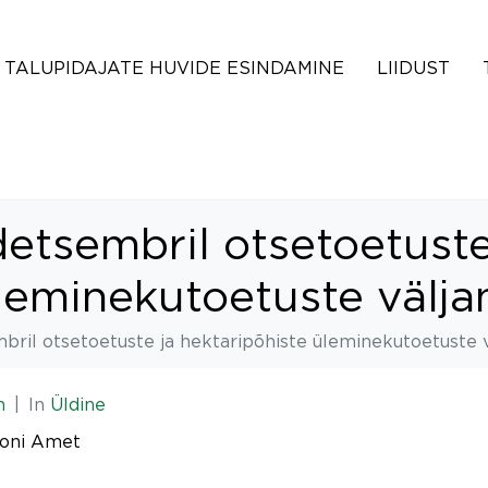
TALUPIDAJATE HUVIDE ESINDAMINE
LIIDUST
detsembril otsetoetuste
leminekutoetuste välja
mbril otsetoetuste ja hektaripõhiste üleminekutoetuste 
n
In
Üldine
ooni Amet