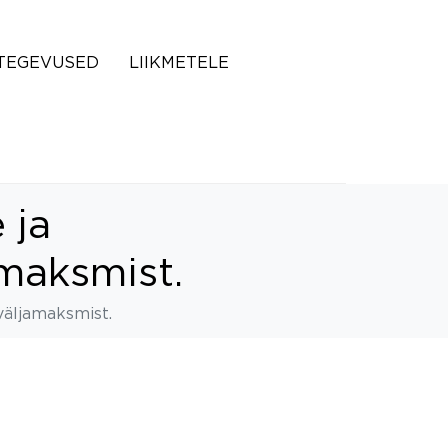
TEGEVUSED
LIIKMETELE
 ja
maksmist.
väljamaksmist.