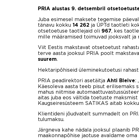
PRIA alustas 9. detsembril otsetoetust
Juba esimesel maksete tegemise päeval o
tänavu kokku
ja ÜPTd taotleti k
14 262
otsetoetuse taotlejaid oli
, kes taotl
967
mille määramised toimuvad jooksvalt ja 
Viit Eestis makstavat otsetoetust rahas
terve aasta jooksul PRIA poolt makstav
.
suurem
Hektaripõhiseid üleminekutoetusi rahastab
PRIA peadirektori asetäitja
:
Ahti Bleive
Käesoleva aasta teeb pisut erilisemaks 
mahus niitmise automaattuvastussüsteem
aitas juba eos vältida toetuste maksmist
Kaugseiresüsteem SATIKAS aitab kokku h
Klientideni jõudvatelt summadelt on PRIA
tulumaksu.
Järgneva kahe nädala jooksul plaanib P
maakonnapõhise jaotuse avaldame oma kod