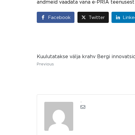
andmeid vaadata vana e-PRIA teenusest
Facebook
Twitter
Linke
Kuulutatakse välja krahv Bergi innovats
Previous
admin