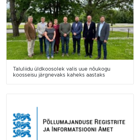
Taluliidu üldkoosolek valis uue nõukogu
koosseisu järgnevaks kaheks aastaks