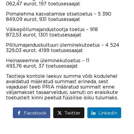
062,47 eurot, 197 toetusesaajat
Piimalehma kasvatamise otsetoetus – 5 390
849,09 eurot, 931 toetusesaajat
Väikepõllumajandustootja toetus – 918
872,53 eurot, 1301 toetusesaajat
Põllumajanduskultuuri üleminekutoetus – 4 524
329,03 eurot, 4199 toetusesaajat
Heinaseemne üleminekutoetus – 11
493,76 eurot, 37 toetusesaajat
Taotleja kontole laekuv summa võib kodulehel
avaldatud määratud summast erineda, sest
vajadusel teeb PRIA määratud summalt enne
väljamakset tasaarveldusi, samuti on eraisikute
toetustelt kinni peetud füüsilise isiku tulumaks.
Facebook
Twitter
LinkedIn