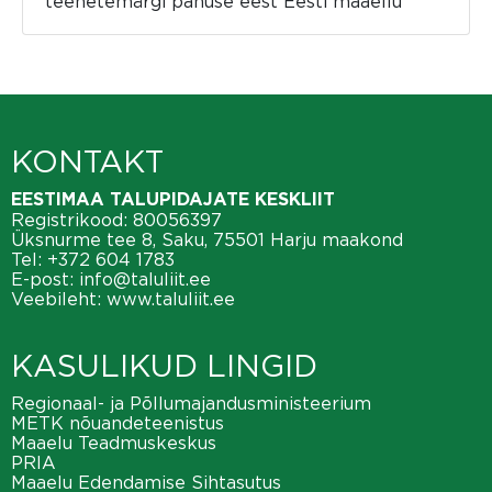
teenetemärgi panuse eest Eesti maaellu
KONTAKT
EESTIMAA TALUPIDAJATE KESKLIIT
Registrikood: 80056397
Üksnurme tee 8, Saku, 75501 Harju maakond
Tel:
+372 604 1783
E-post:
info@taluliit.ee
Veebileht:
www.taluliit.ee
KASULIKUD LINGID
Regionaal- ja Põllumajandusministeerium
METK nõuandeteenistus
Maaelu Teadmuskeskus
PRIA
Maaelu Edendamise Sihtasutus