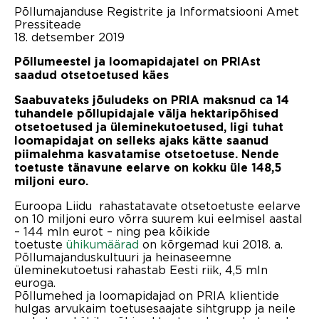
Põllumajanduse Registrite ja Informatsiooni Amet
Pressiteade
18. detsember 2019
Põllumeestel ja loomapidajatel on PRIAst
saadud otsetoetused käes
Saabuvateks jõuludeks on PRIA maksnud ca 14
tuhandele põllupidajale välja hektaripõhised
otsetoetused ja üleminekutoetused, ligi tuhat
loomapidajat on selleks ajaks kätte saanud
piimalehma kasvatamise otsetoetuse. Nende
toetuste tänavune eelarve on kokku üle 148,5
miljoni euro.
Euroopa Liidu rahastatavate otsetoetuste eelarve
on 10 miljoni euro võrra suurem kui eelmisel aastal
– 144 mln eurot – ning pea kõikide
toetuste
ühikumäärad
on kõrgemad kui 2018. a.
Põllumajanduskultuuri ja heinaseemne
üleminekutoetusi rahastab Eesti riik, 4,5 mln
euroga.
Põllumehed ja loomapidajad on PRIA klientide
hulgas arvukaim toetusesaajate sihtgrupp ja neile