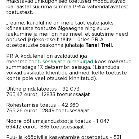
makstavad ühikupõhised toetused moodustavad
igal aastal suurima summa PRIA vahendatavatest
toetustest.
„Teame, kui oluline on meie taotlejate jaoks
kõnealuste toetuste õigeaegne ning sujuv
laekumine ja meil on hea meel, et suutsime need
ootused järjekordselt täita,“ ütles PRIA
otsetoetuste osakonna juhataja
.
Tanel Trell
PRIA kodulehel on avaldatud iga
meetme
toetusesaajate nimekirjad
koos määratud
summadega 17. detsembri seisuga. (Lisanduda
võivad üksikute klientide andmed, kelle toetuste
kohta pole veel otsuseid kinnitatud).
Ühtne pindalatoetus – 92 073
765,47 eurot, 12833 toetusesaajat
Rohestamise toetus – 42 360
765,26 eurot, 12849 toetusesaajat
Noore põllumajandustootja toetus – 1 047
694,12 eurot, 836 toetusesaajat
Puu- ja köögivilja kasvatamise otsetoetus – 531