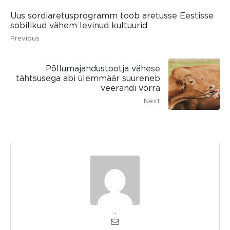
Uus sordiaretusprogramm toob aretusse Eestisse
sobilikud vähem levinud kultuurid
Previous
Põllumajandustootja vähese
tähtsusega abi ülemmäär suureneb
veerandi võrra
Next
admin