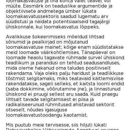
loomakasvatuse ja liha kohta valet teavet või
müüte. Eesmärk on teaduslike argumentide ja
objektiivsete andmetega ümber lükata
loomakasvatussektoris
saadud
lugematu arv
süüdistusi ja näidata potentsiaalseid tagajärgi
ühiskonnale, kui loomakasvatus lõppeks.
Avalikkuse šokeerimiseks mõeldud lihtsad
sõnumid ja pealkirjad on mõjutanud
loomakasvatuse mainet; kõige enam süüdistatakse
meid loomade väärkohtlemises. Tänapäeval on
loomade heaolu tagavate rühmade survel ühiskond
teadlikum ja parandusi on tehtud seadusandluses,
mida oleme hakanud oma taludes positiivselt
rakendama. Vaja oleks palju haridust ja teadlikkuse
tõstmist selgitamaks, miks teatavaid käitlemisviise
rakendatakse, sageli selleks, et kaitsta loomi endid
(saba dokkimine, võõrutamine jne), ja linnastunud
ühiskond ei pruugi sellest aru saada. Kuid praegu
lihtsalt tavade selgitamisest ei piisa ja
radikaliseerunud rühmitused ahistavad sektorit
otseselt, nõudes igasuguse
loomakasvatustoodangu kaotamist.
Mis puutub meie tervisesse, siis hiljuti lükati
Rahvusvahelise Vähiuuringute Agentuuri aruanne