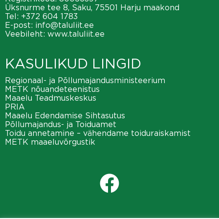
Üksnurme tee 8, Saku, 75501 Harju maakond
Tel:
+372 604 1783
E-post:
info@taluliit.ee
Veebileht:
www.taluliit.ee
KASULIKUD LINGID
Regionaal- ja Põllumajandusministeerium
METK nõuandeteenistus
Maaelu Teadmuskeskus
PRIA
Maaelu Edendamise Sihtasutus
Põllumajandus- ja Toiduamet
Toidu annetamine – vähendame toiduraiskamist
METK maaeluvõrgustik