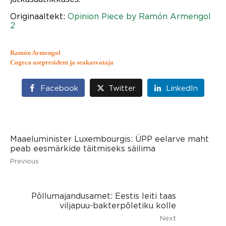
Originaaltekt:
Opinion Piece by Ramón Armengol
2
Ramón Armengol
Cogeca asepresident ja seakasvataja
Facebook
Twitter
LinkedIn
Maaeluminister Luxembourgis: ÜPP eelarve maht
peab eesmärkide täitmiseks säilima
Previous
Põllumajandusamet: Eestis leiti taas
viljapuu-bakterpõletiku kolle
Next