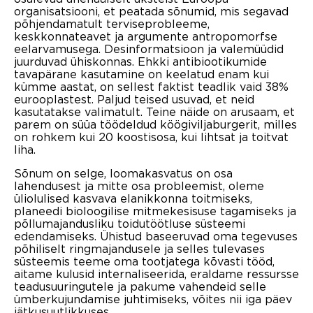
organisatsiooni, et peatada sõnumid, mis segavad
põhjendamatult terviseprobleeme,
keskkonnateavet ja argumente antropomorfse
eelarvamusega. Desinformatsioon ja valemüüdid
juurduvad ühiskonnas. Ehkki antibiootikumide
tavapärane kasutamine on keelatud enam kui
kümme aastat, on sellest faktist teadlik vaid 38%
eurooplastest. Paljud teised usuvad, et neid
kasutatakse valimatult. Teine näide on arusaam, et
parem on süüa töödeldud köögiviljaburgerit, milles
on rohkem kui 20 koostisosa, kui lihtsat ja toitvat
liha.
Sõnum on selge, loomakasvatus on osa
lahendusest ja mitte osa probleemist, oleme
üliolulised kasvava elanikkonna toitmiseks,
planeedi bioloogilise mitmekesisuse tagamiseks ja
põllumajandusliku toidutöötluse süsteemi
edendamiseks. Ühistud baseeruvad oma tegevuses
põhiliselt ringmajandusele ja selles tulevases
süsteemis teeme oma tootjatega kõvasti tööd,
aitame kulusid internaliseerida, eraldame ressursse
teadusuuringutele ja pakume vahendeid selle
ümberkujundamise juhtimiseks, võites nii iga päev
jätkusuutlikkuses.