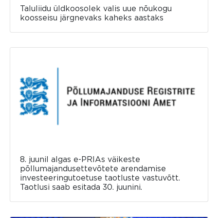
Taluliidu üldkoosolek valis uue nõukogu
koosseisu järgnevaks kaheks aastaks
8. juunil algas e-PRIAs väikeste
põllumajandusettevõtete arendamise
investeeringutoetuse taotluste vastuvõtt.
Taotlusi saab esitada 30. juunini.