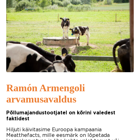
Ramón Armengoli
arvamusavaldus
Põllumajandustootjatel on kõrini valedest
faktidest
Hiljuti käivitasime Euroopa kampaania
Meatthefacts, mille eesmärk on
lõpetada