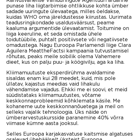
punase liha liigtarbimise ohtlikkuse kohta ümber
sadade uuringute ülevaatega, milles öeldakse,
kuidas WHO oma järeldustesse kiirustas. Uurimata
teadusringkondade usaldusväärsust, peame
kaaluma argumentide ülevaatamist. Toitumine on
liiga keeruline, et seda omistada ühele
toidutüübile, puhtalt positiivsete või negatiivsete
omadustega. Nagu Euroopa Parlamendi liige Clara
Aguilera MeattheFactsi kampaania tutvustamisel
rõhutas, peaks meile sobilik olema Vahemere
dieet, kus on palju puu- ja köögivilju, aga ka liha.
Kliimamuutuste eksperdirühma avaldamine
sisaldas enam kui 28 meedet, kuid, mis pole
üllatav, kajastus meedias vaid lihakulu
vähendamise vajadus. Ehkki me ei soovi, et meid
süüdistataks kliimamuutustes, võtame
keskkonnaprobleemid kõhklemata käsile. Me
kohaneme uute keskkonnanõuetega ja meil on
selleks vajalik tehnoloogia. Üks näide on
ümberarvestuskursside paranemine 40% võrra
viimase kümne aasta jooksul.
Selles Euroopa karjakasvatuse kaitsmise algatuses
osalevad ühehäälselt üksteist Euroopa