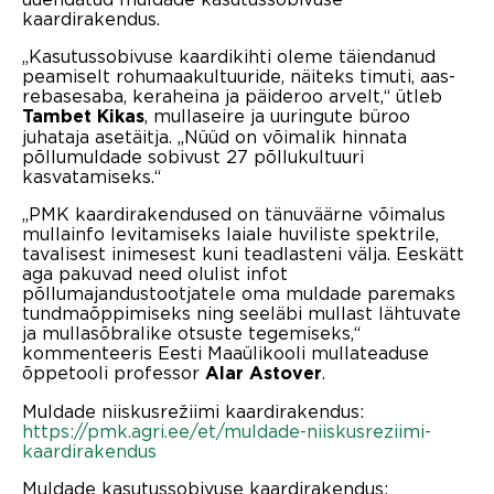
kaardirakendus.
„Kasutussobivuse kaardikihti oleme täiendanud
peamiselt rohumaakultuuride, näiteks timuti, aas-
rebasesaba, keraheina ja päideroo arvelt,“ ütleb
, mullaseire ja uuringute büroo
Tambet Kikas
juhataja asetäitja. „Nüüd on võimalik hinnata
põllumuldade sobivust 27 põllukultuuri
kasvatamiseks.“
„PMK kaardirakendused on tänuväärne võimalus
mullainfo levitamiseks laiale huviliste spektrile,
tavalisest inimesest kuni teadlasteni välja. Eeskätt
aga pakuvad need olulist infot
põllumajandustootjatele oma muldade paremaks
tundmaõppimiseks ning seeläbi mullast lähtuvate
ja mullasõbralike otsuste tegemiseks,“
kommenteeris Eesti Maaülikooli mullateaduse
õppetooli professor
.
Alar Astover
Muldade niiskusrežiimi kaardirakendus:
https://pmk.agri.ee/et/muldade-niiskusreziimi-
kaardirakendus
Muldade kasutussobivuse kaardirakendus: