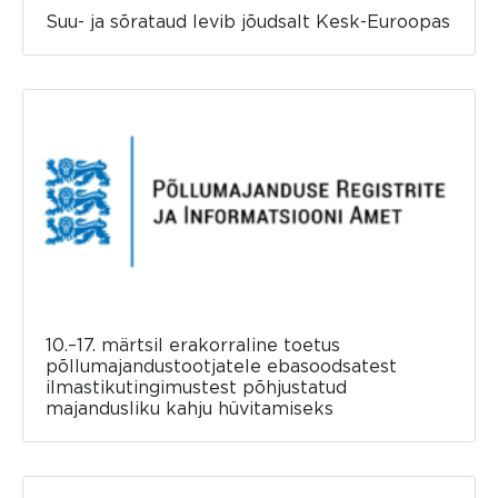
Suu- ja sõrataud levib jõudsalt Kesk-Euroopas
10.–17. märtsil erakorraline toetus
põllumajandustootjatele ebasoodsatest
ilmastikutingimustest põhjustatud
majandusliku kahju hüvitamiseks