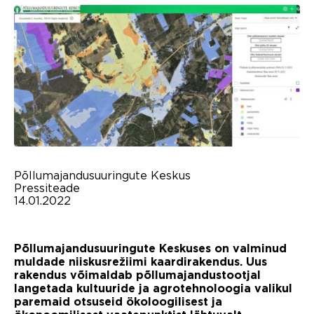
Põllumajandusuuringute Keskus
Pressiteade
14.01.2022
Põllumajandusuuringute Keskuses on valminud
muldade niiskusrežiimi kaardirakendus. Uus
rakendus võimaldab põllumajandustootjal
langetada kultuuride ja agrotehnoloogia valikul
paremaid otsuseid ökoloogilisest ja