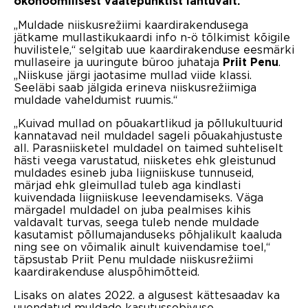
ökonoomilisest vaatepunktist lähtuvalt.
„Muldade niiskusrežiimi kaardirakendusega
jätkame mullastikukaardi info n-ö tõlkimist kõigile
huvilistele,“ selgitab uue kaardirakenduse eesmärki
mullaseire ja uuringute büroo juhataja
.
Priit Penu
„Niiskuse järgi jaotasime mullad viide klassi.
Seeläbi saab jälgida erineva niiskusrežiimiga
muldade vaheldumist ruumis.“
„Kuivad mullad on põuakartlikud ja põllukultuurid
kannatavad neil muldadel sageli põuakahjustuste
all. Parasniisketel muldadel on taimed suhteliselt
hästi veega varustatud, niisketes ehk gleistunud
muldades esineb juba liigniiskuse tunnuseid,
märjad ehk gleimullad tuleb aga kindlasti
kuivendada liigniiskuse leevendamiseks. Väga
märgadel muldadel on juba pealmises kihis
valdavalt turvas, seega tuleb nende muldade
kasutamist põllumajanduseks põhjalikult kaaluda
ning see on võimalik ainult kuivendamise toel,“
täpsustab Priit Penu muldade niiskusrežiimi
kaardirakenduse aluspõhimõtteid.
Lisaks on alates 2022. a algusest kättesaadav ka
uuendatud muldade kasutussobivuse