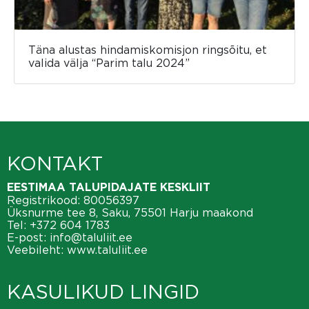
Täna alustas hindamiskomisjon ringsõitu, et
valida välja “Parim talu 2024”
KONTAKT
EESTIMAA TALUPIDAJATE KESKLIIT
Registrikood: 80056397
Üksnurme tee 8, Saku, 75501 Harju maakond
Tel:
+372 604 1783
E-post:
info@taluliit.ee
Veebileht:
www.taluliit.ee
KASULIKUD LINGID