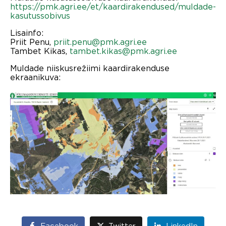
https://pmk.agri.ee/et/kaardirakendused/muldade-
kasutussobivus
Lisainfo:
Priit Penu,
priit.penu@pmk.agri.ee
Tambet Kikas,
tambet.kikas@pmk.agri.ee
Muldade niiskusrežiimi kaardirakenduse
ekraanikuva:
Facebook
Twitter
LinkedIn