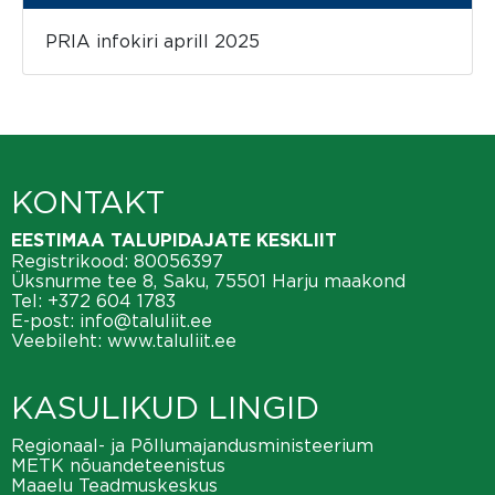
PRIA infokiri aprill 2025
KONTAKT
EESTIMAA TALUPIDAJATE KESKLIIT
Registrikood: 80056397
Üksnurme tee 8, Saku, 75501 Harju maakond
Tel:
+372 604 1783
E-post:
info@taluliit.ee
Veebileht:
www.taluliit.ee
KASULIKUD LINGID
Regionaal- ja Põllumajandusministeerium
METK nõuandeteenistus
Maaelu Teadmuskeskus