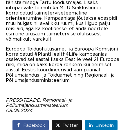
tähistamisega Tartu loodusmajas. Lisaks
infopäevale toimub ka MTÜ Seiklushundi
korraldatud taimeterviseteemaline
orienteerumine. Kampaaniaga jõutakse edaspidi
muu hulgas nii avalikku ruumi, kus liigub palju
reisijaid, aga ka koolidesse, et anda noortele
esmane arusaam taimetervise olulisusest
võimalikult varakult.
Euroopa Toiduohutusameti ja Euroopa Komisjoni
korraldatud #PlantHealth4Life kampaanias
osalevad sel aastal lisaks Eestile veel 21 Euroopa
riiki, mida on kaks korda rohkem kui eelmisel
aastal. Eestis koordineerivad kampaaniat
Põllumajandus- ja Toiduamet ning Regionaal- ja
Põllumajandusministeerium.
PRESSITEADE: Regionaal- ja
Põllumajandusministeerium
08.05.2024
Facebook
Twitter
LinkedIn