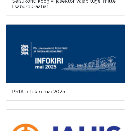
Seisukoht: köögiviljasektor vajab tuge, mitte
lisabürokraatiat
PRIA infokiri mai 2025