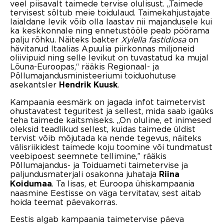
veel piisavalt taimede tervise olulisust. „Taimede
tervisest sõltub meie toidulaud. Taimekahjustajate
laialdane levik võib olla laastav nii majandusele kui
ka keskkonnale ning ennetustööle peab pöörama
palju rõhku. Näiteks bakter
Xylella fastidiosa
on
hävitanud Itaalias Apuulia piirkonnas miljoneid
oliivipuid ning selle levikut on tuvastatud ka mujal
Lõuna-Euroopas,“ rääkis Regionaal- ja
Põllumajandusministeeriumi toiduohutuse
asekantsler
.
Hendrik Kuusk
Kampaania eesmärk on jagada infot taimetervist
ohustavatest teguritest ja sellest, mida saab igaüks
teha taimede kaitsmiseks. „On oluline, et inimesed
oleksid teadlikud sellest, kuidas taimede üldist
tervist võib mõjutada ka nende tegevus, näiteks
välisriikidest taimede koju toomine või tundmatust
veebipoest seemnete tellimine,” rääkis
Põllumajandus- ja Toiduameti taimetervise ja
paljundusmaterjali osakonna juhataja
Riina
. Ta lisas, et Euroopa ühiskampaania
Koidumaa
naasmine Eestisse on väga tervitatav, sest aitab
hoida teemat päevakorras.
Eestis algab kampaania taimetervise päeva