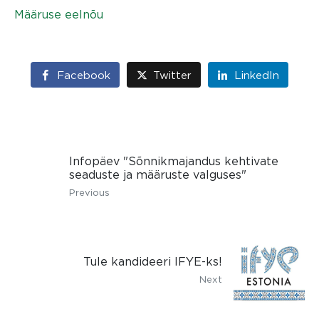
Määruse eelnõu
Facebook
Twitter
LinkedIn
Infopäev "Sõnnikmajandus kehtivate
seaduste ja määruste valguses"
Previous
Tule kandideeri IFYE-ks!
Next