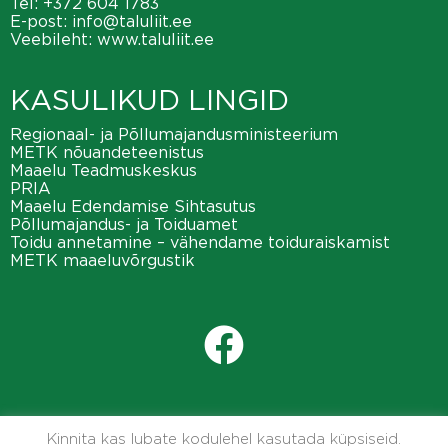
Tel:
+372 604 1783
E-post:
info@taluliit.ee
Veebileht:
www.taluliit.ee
KASULIKUD LINGID
Regionaal- ja Põllumajandusministeerium
METK nõuandeteenistus
Maaelu Teadmuskeskus
PRIA
Maaelu Edendamise Sihtasutus
Põllumajandus- ja Toiduamet
Toidu annetamine – vähendame toiduraiskamist
METK maaeluvõrgustik
Kinnita kas lubate kodulehel kasutada küpsiseid.