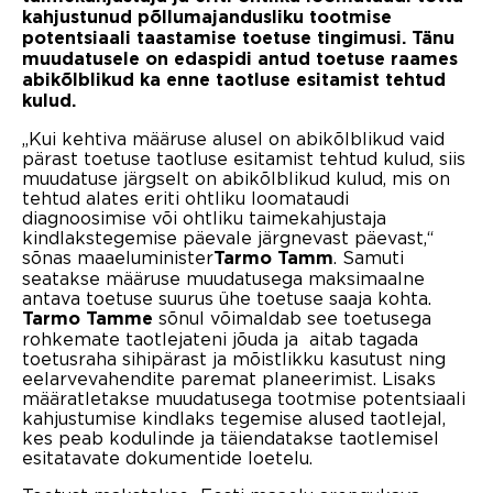
kahjustunud põllumajandusliku tootmise
potentsiaali taastamise toetuse tingimusi. Tänu
muudatusele on edaspidi antud toetuse raames
abikõlblikud ka enne taotluse esitamist tehtud
kulud.
„Kui kehtiva määruse alusel on abikõlblikud vaid
pärast toetuse taotluse esitamist tehtud kulud, siis
muudatuse järgselt on abikõlblikud kulud, mis on
tehtud alates eriti ohtliku loomataudi
diagnoosimise või ohtliku taimekahjustaja
kindlakstegemise päevale järgnevast päevast,“
sõnas maaeluminister
. Samuti
Tarmo Tamm
seatakse määruse muudatusega maksimaalne
antava toetuse suurus ühe toetuse saaja kohta.
sõnul võimaldab see toetusega
Tarmo Tamme
rohkemate taotlejateni jõuda ja aitab tagada
toetusraha sihipärast ja mõistlikku kasutust ning
eelarvevahendite paremat planeerimist. Lisaks
määratletakse muudatusega tootmise potentsiaali
kahjustumise kindlaks tegemise alused taotlejal,
kes peab kodulinde ja täiendatakse taotlemisel
esitatavate dokumentide loetelu.