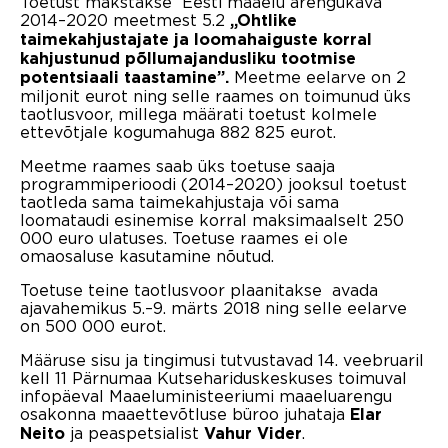
Toetust makstakse Eesti maaelu arengukava
2014–2020 meetmest 5.2
„Ohtlike
taimekahjustajate ja loomahaiguste korral
kahjustunud põllumajandusliku tootmise
Meetme eelarve on 2
potentsiaali taastamine”.
miljonit eurot ning selle raames on toimunud üks
taotlusvoor, millega määrati toetust kolmele
ettevõtjale kogumahuga 882 825 eurot.
Meetme raames saab üks toetuse saaja
programmiperioodi (2014–2020) jooksul toetust
taotleda sama taimekahjustaja või sama
loomataudi esinemise korral maksimaalselt 250
000 euro ulatuses. Toetuse raames ei ole
omaosaluse kasutamine nõutud.
Toetuse teine taotlusvoor plaanitakse avada
ajavahemikus 5.–9. märts 2018 ning selle eelarve
on 500 000 eurot.
Määruse sisu ja tingimusi tutvustavad 14. veebruaril
kell 11 Pärnumaa Kutsehariduskeskuses toimuval
infopäeval Maaeluministeeriumi maaeluarengu
osakonna maaettevõtluse büroo juhataja
Elar
ja peaspetsialist
.
Neito
Vahur Vider