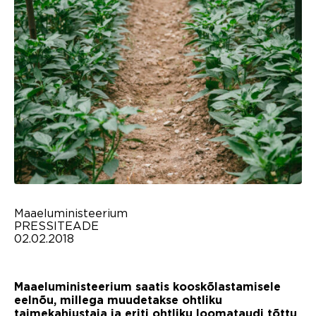
Maaeluministeerium
PRESSITEADE
02.02.2018
Maaeluministeerium saatis kooskõlastamisele
eelnõu, millega muudetakse ohtliku
taimekahjustaja ja eriti ohtliku loomataudi tõttu