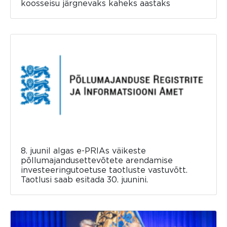
koosseisu järgnevaks kaheks aastaks
8. juunil algas e-PRIAs väikeste
põllumajandusettevõtete arendamise
investeeringutoetuse taotluste vastuvõtt.
Taotlusi saab esitada 30. juunini.