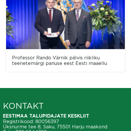
Professor Rando Värnik pälvis riikliku
teenetemärgi panuse eest Eesti maaellu
KONTAKT
EESTIMAA TALUPIDAJATE KESKLIIT
Registrikood: 80056397
Üksnurme tee 8, Saku, 75501 Harju maakond