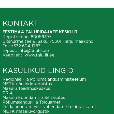
KONTAKT
EESTIMAA TALUPIDAJATE KESKLIIT
Registrikood: 80056397
Üksnurme tee 8, Saku, 75501 Harju maakond
Tel:
+372 604 1783
E-post:
info@taluliit.ee
Veebileht:
www.taluliit.ee
KASULIKUD LINGID
Regionaal- ja Põllumajandusministeerium
METK nõuandeteenistus
Maaelu Teadmuskeskus
PRIA
Maaelu Edendamise Sihtasutus
Põllumajandus- ja Toiduamet
Toidu annetamine – vähendame toiduraiskamist
METK maaeluvõrgustik