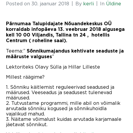
Posted on
30. jaanuar 2018
By
kerli
In
Üldine
Pärnumaa Talupidajate Nõuandekeskus OÜ
korraldab infopäeva 13. veebruar 2018 algusega
kell 10 00 Viljandis, Tallina tn 24 , hotellis
Centrum ( roheline saal).
Teema:”
Sõnnikumajandus kehtivate seaduste ja
”
määruste valguses
Lektoriteks Olavy Sülla ja Hillar Lilleste
Millest räägime?
1. Sõnniku käitlemist reguleerivad seadused ja
määrused. Veeseadus ja seadusest tulenevad
määrused.
2. Tutvustame programmi, mille abil on võimalik
arvutada sõnniku kogused ja sõnnikuhoidla
vajalikud mahud.
3. Näitame võimalust kuidas arvutada karjamaale
jäetavat sõnnikut.