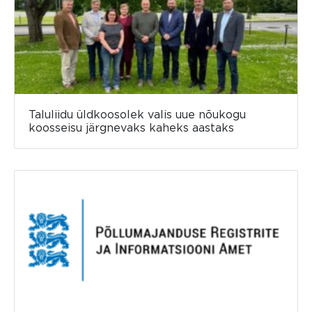
Taluliidu üldkoosolek valis uue nõukogu
koosseisu järgnevaks kaheks aastaks