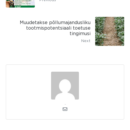
Muudetakse põllumajandusliku
tootmispotentsiaali toetuse
tingimusi
Next
kerli