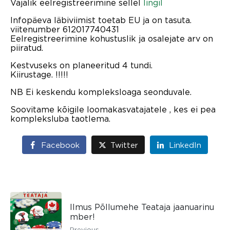
Vajalik eelregistreerimine sellel
lingil
Infopäeva läbiviimist toetab EU ja on tasuta.
viitenumber 612017740431
Eelregistreerimine kohustuslik ja osalejate arv on
piiratud.
Kestvuseks on planeeritud 4 tundi.
Kiirustage. !!!!!
NB Ei keskendu kompleksloaga seonduvale.
Soovitame kõigile loomakasvatajatele , kes ei pea
kompleksluba taotlema.
Facebook
Twitter
LinkedIn
Ilmus Põllumehe Teataja jaanuarinu
mber!
Previous