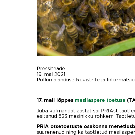
Pressiteade
19. mai 2021
Põllumajanduse Registrite ja Informatsi
17. mail lõppes
mesilaspere toetuse
(TA
Juba kolmandat aastat sai PRIAst taotl
esitanud 523 mesinikku rohkem. Taotlet
PRIA otsetoetuste osakonna menetlusb
suurenenud ning ka taotletud mesilasper