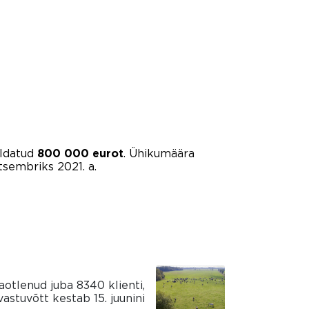
aldatud
. Ühikumäära
800 000 eurot
tsembriks 2021. a.
aotlenud juba 8340 klienti,
vastuvõtt kestab 15. juunini