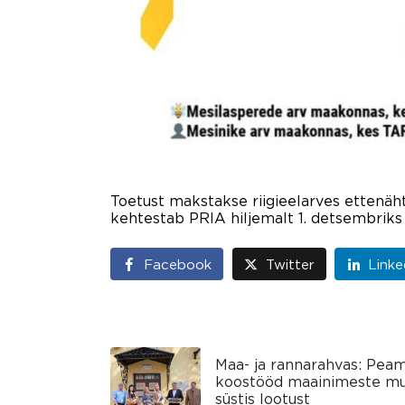
Toetust makstakse riigieelarves ettenäh
kehtestab PRIA hiljemalt 1. detsembriks j
Facebook
Twitter
Linke
Maa- ja rannarahvas: Peam
koostööd maainimeste mu
süstis lootust