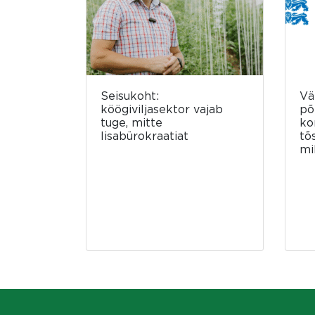
Seisukoht:
Vä
köögiviljasektor vajab
põ
tuge, mitte
ko
lisabürokraatiat
tõ
mi