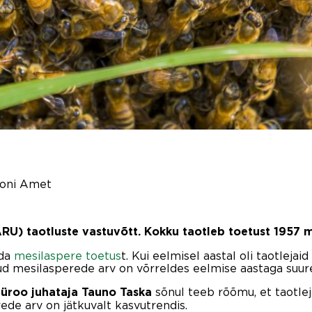
ooni Amet
RU) taotluste vastuvõtt. Kokku taotleb toetust 1957 m
eda
mesilaspere toetus
t. Kui eelmisel aastal oli taotlejai
ud mesilasperede arv on võrreldes eelmise aastaga suur
sõnul teeb rõõmu, et taotleja
üroo juhataja Tauno Taska
ede arv on jätkuvalt kasvutrendis.