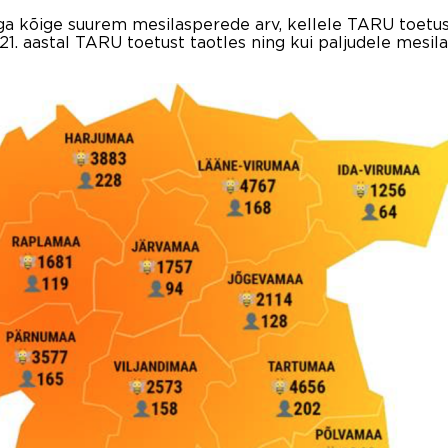
ga kõige suurem mesilasperede arv, kellele TARU toetust 
. aastal TARU toetust taotles ning kui paljudele mesila