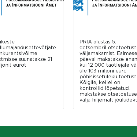
ikeste
PRIA alustas 5.
llumajandusettevõtjate
detsembril otsetoetust
nkurentsivõime
väljamaksmist. Esimese
stmisse suunatakse 21
päeval makstakse ena
ljonit eurot
kui 12 000 taotlejale vä
üle 103 miljoni euro
põhisissetuleku toetust
Kõigile, kellel on
kontrollid lõpetatud,
makstakse otsetoetus
välja hiljemalt jõuludeks