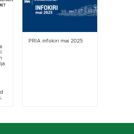
PRIA infokiri mai 2025
e
l
m
lja
.
ed
.