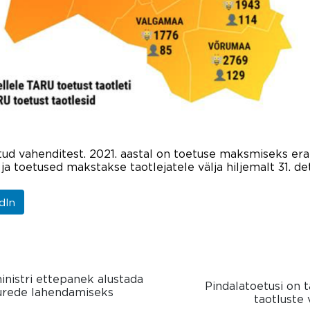
tud vahenditest. 2021. aastal on toetuse maksmiseks er
a toetused makstakse taotlejatele välja hiljemalt 31. de
dIn
inistri ettepanek alustada
Pindalatoetusi on t
rede lahendamiseks
taotluste 