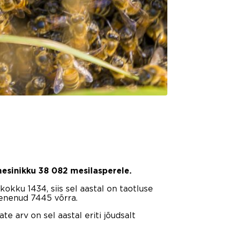
esinikku 38 082 mesilasperele.
d kokku 1434, siis sel aastal on taotluse
enenud 7445 võrra.
te arv on sel aastal eriti jõudsalt