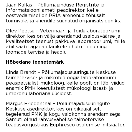
Jaan Kallas – Põllumajanduse Registrite ja
Informatsiooni ameti peadirektor, kelle
eestvedamisel on PRIA arenenud tõhusalt
toimivaks ja kliendile suunatud organisatsiooniks.
Olev Peetsu – Veterinaar- ja Toidulaboratooriumi
direktor, kes on välja arendanud usaldusväärse ja
kvaliteetset teenust pakkuva laboratooriumi, mille
abil saab tagada elanikele ohutu toidu ning
loomade tervise ja heaolu.
Hõbedane teenetemärk
Linda Brandt – Põllumajadusuuringute Keskuse
taimetervise- ja mikrobioloogia laboratooriumi
peaspetsialist-mükoloog, kelle poolt on läbi viidud
enamik PMK keerulistest mükoloogilistest- ja
umbrohu laborianalüüsidest.
Margus Friedenthal – Põllumajadusuuringute
Keskuse asedirektor, kes on pikaajaliselt
tegelenud PMK ja kogu valdkonna arendamisega.
Samuti olnud rahvusvahelise taimetervise
teadusvõrgustikus Euphresco osalemise initsiaator.