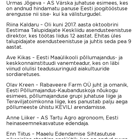
Urmas Jõgeva – AS Värska juhatuse esimees, kes
on andnud hindamatu panuse Eesti joogitööstuse
arengusse nii sise- kui ka välisturgudel.
Riina Kaldaru – Oli kuni 2017. aasta oktoobrini
Eestimaa Talupidajate Keskliidu asendusteenistuse
direktor, kes töötas liidus 12 aastat. Ehitas üles
talupidajate asendusteenistuse ja juhtis seda pea 9
aastat.
Ave Kikas – Eesti Maaülikooli põllumajandus- ja
keskkonnainstituudi vanemteadur, kes on läbi
viinud olulisi teadusuuringuid aiakultuuride
sordiaretuses.
Olav Kreen – Rabaveere Farm OÜ juht ja omanik,
Eesti Põllumajandus-Kaubanduskoja nõukogu
esimees, põllumajanduse grupi juhatuse liige ja
Teraviljatoimkonna liige, kes panustab palju aega
põllumeeste ühistu KEVILI arendamisse.
Anne Liiker – AS Tartu Agro agronoom, Eesti
heinaseemnekasvatuse edendaja.
Enn Tiitus – Maaelu Edendamise Sihtasutuse