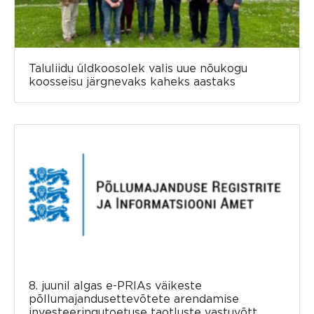
Taluliidu üldkoosolek valis uue nõukogu
koosseisu järgnevaks kaheks aastaks
8. juunil algas e-PRIAs väikeste
põllumajandusettevõtete arendamise
investeeringutoetuse taotluste vastuvõtt.