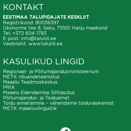
KONTAKT
EESTIMAA TALUPIDAJATE KESKLIIT
Registrikood: 80056397
Üksnurme tee 8, Saku, 75501 Harju maakond
Tel:
+372 604 1783
E-post:
info@taluliit.ee
Veebileht:
www.taluliit.ee
KASULIKUD LINGID
Regionaal- ja Põllumajandusministeerium
METK nõuandeteenistus
Maaelu Teadmuskeskus
PRIA
Maaelu Edendamise Sihtasutus
Põllumajandus- ja Toiduamet
Toidu annetamine – vähendame toiduraiskamist
METK maaeluvõrgustik