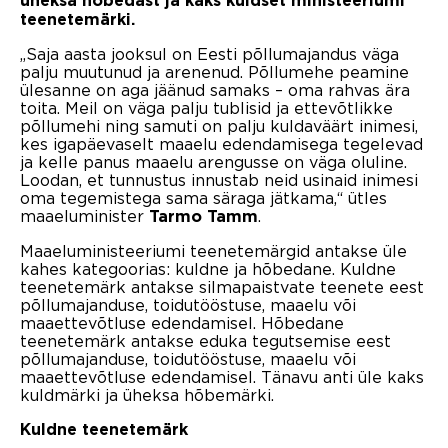
üheksa hõbedast ja kaks kuldset ministeeriumi
teenetemärki.
„Saja aasta jooksul on Eesti põllumajandus väga
palju muutunud ja arenenud. Põllumehe peamine
ülesanne on aga jäänud samaks – oma rahvas ära
toita. Meil on väga palju tublisid ja ettevõtlikke
põllumehi ning samuti on palju kuldaväärt inimesi,
kes igapäevaselt maaelu edendamisega tegelevad
ja kelle panus maaelu arengusse on väga oluline.
Loodan, et tunnustus innustab neid usinaid inimesi
oma tegemistega sama säraga jätkama,“ ütles
maaeluminister
.
Tarmo Tamm
Maaeluministeeriumi teenetemärgid antakse üle
kahes kategoorias: kuldne ja hõbedane. Kuldne
teenetemärk antakse silmapaistvate teenete eest
põllumajanduse, toidutööstuse, maaelu või
maaettevõtluse edendamisel. Hõbedane
teenetemärk antakse eduka tegutsemise eest
põllumajanduse, toidutööstuse, maaelu või
maaettevõtluse edendamisel. Tänavu anti üle kaks
kuldmärki ja üheksa hõbemärki.
Kuldne teenetemärk