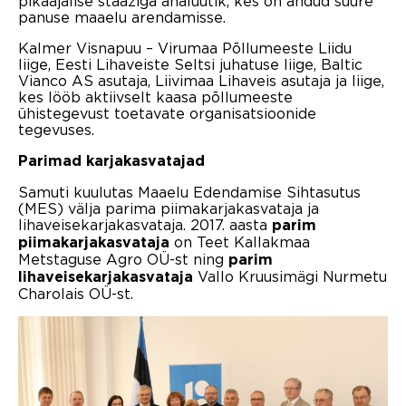
pikaajalise staažiga analüütik, kes on andud suure
panuse maaelu arendamisse.
Kalmer Visnapuu – Virumaa Põllumeeste Liidu
liige, Eesti Lihaveiste Seltsi juhatuse liige, Baltic
Vianco AS asutaja, Liivimaa Lihaveis asutaja ja liige,
kes lööb aktiivselt kaasa põllumeeste
ühistegevust toetavate organisatsioonide
tegevuses.
Parimad karjakasvatajad
Samuti kuulutas Maaelu Edendamise Sihtasutus
(MES) välja parima piimakarjakasvataja ja
lihaveisekarjakasvataja. 2017. aasta
parim
on Teet Kallakmaa
piimakarjakasvataja
Metstaguse Agro OÜ-st ning
parim
Vallo Kruusimägi Nurmetu
lihaveisekarjakasvataja
Charolais OÜ-st.