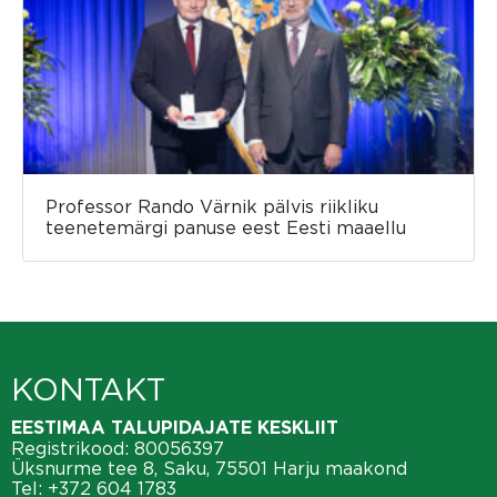
Professor Rando Värnik pälvis riikliku
teenetemärgi panuse eest Eesti maaellu
KONTAKT
EESTIMAA TALUPIDAJATE KESKLIIT
Registrikood: 80056397
Üksnurme tee 8, Saku, 75501 Harju maakond
Tel:
+372 604 1783