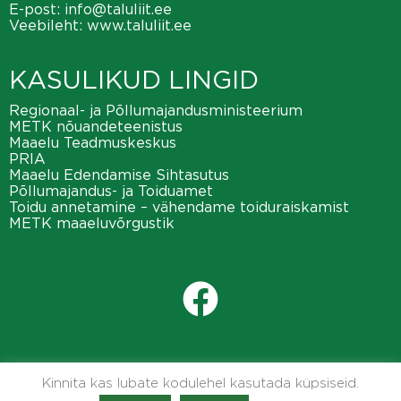
E-post:
info@taluliit.ee
Veebileht:
www.taluliit.ee
KASULIKUD LINGID
Regionaal- ja Põllumajandusministeerium
METK nõuandeteenistus
Maaelu Teadmuskeskus
PRIA
Maaelu Edendamise Sihtasutus
Põllumajandus- ja Toiduamet
Toidu annetamine – vähendame toiduraiskamist
METK maaeluvõrgustik
Kinnita kas lubate kodulehel kasutada küpsiseid.