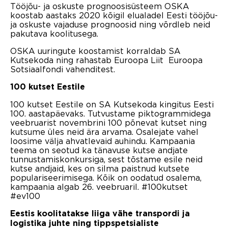
Tööjõu- ja oskuste prognoosisüsteem OSKA
koostab aastaks 2020 kõigil elualadel Eesti tööjõu-
ja oskuste vajaduse prognoosid ning võrdleb neid
pakutava koolitusega.
OSKA uuringute koostamist korraldab SA
Kutsekoda ning rahastab Euroopa Liit Euroopa
Sotsiaalfondi vahenditest.
100 kutset Eestile
100 kutset Eestile on SA Kutsekoda kingitus Eesti
100. aastapäevaks. Tutvustame piktogrammidega
veebruarist novembrini 100 põnevat kutset ning
kutsume üles neid ära arvama. Osalejate vahel
loosime välja ahvatlevaid auhindu. Kampaania
teema on seotud ka tänavuse kutse andjate
tunnustamiskonkursiga, sest tõstame esile neid
kutse andjaid, kes on silma paistnud kutsete
populariseerimisega. Kõik on oodatud osalema,
kampaania algab 26. veebruaril. #100kutset
#ev100
Eestis koolitatakse liiga vähe transpordi ja
logistika juhte ning tippspetsialiste