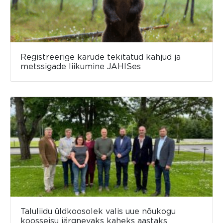
Registreerige karude tekitatud kahjud ja
metssigade liikumine JAHISes
Taluliidu üldkoosolek valis uue nõukogu
koosseisu järgnevaks kaheks aastaks