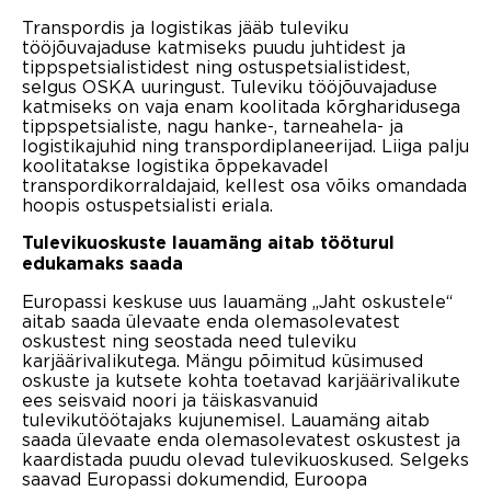
Transpordis ja logistikas jääb tuleviku
tööjõuvajaduse katmiseks puudu juhtidest ja
tippspetsialistidest ning ostuspetsialistidest,
selgus OSKA uuringust. Tuleviku tööjõuvajaduse
katmiseks on vaja enam koolitada kõrgharidusega
tippspetsialiste, nagu hanke-, tarneahela- ja
logistikajuhid ning transpordiplaneerijad. Liiga palju
koolitatakse logistika õppekavadel
transpordikorraldajaid, kellest osa võiks omandada
hoopis ostuspetsialisti eriala.
Tulevikuoskuste lauamäng aitab tööturul
edukamaks saada
Europassi keskuse uus lauamäng „Jaht oskustele“
aitab saada ülevaate enda olemasolevatest
oskustest ning seostada need tuleviku
karjäärivalikutega. Mängu põimitud küsimused
oskuste ja kutsete kohta toetavad karjäärivalikute
ees seisvaid noori ja täiskasvanuid
tulevikutöötajaks kujunemisel. Lauamäng aitab
saada ülevaate enda olemasolevatest oskustest ja
kaardistada puudu olevad tulevikuoskused. Selgeks
saavad Europassi dokumendid, Euroopa