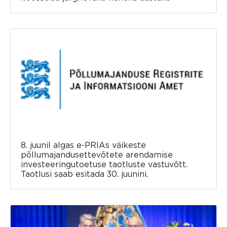
8. juunil algas e-PRIAs väikeste
põllumajandusettevõtete arendamise
investeeringutoetuse taotluste vastuvõtt.
Taotlusi saab esitada 30. juunini.