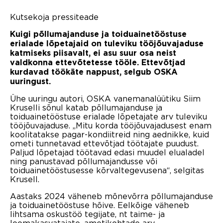
Kutsekoja pressiteade
Kuigi põllumajanduse ja toiduainetööstuse
erialade lõpetajaid on tuleviku tööjõuvajaduse
katmiseks piisavalt, ei asu suur osa neist
valdkonna ettevõtetesse tööle. Ettevõtjad
kurdavad töökäte nappust, selgub OSKA
uuringust.
Ühe uuringu autori, OSKA vanemanalüütiku Siim
Kruselli sõnul katab põllumajanduse ja
toiduainetööstuse erialade lõpetajate arv tuleviku
tööjõuvajaduse. „Mitu korda tööjõuvajadusest enam
koolitatakse pagar-kondiitreid ning aednikke, kuid
ometi tunnetavad ettevõtjad töötajate puudust.
Paljud lõpetajad töötavad edasi muudel elualadel
ning panustavad põllumajandusse või
toiduainetööstusesse kõrvaltegevusena“, selgitas
Krusell.
Aastaks 2024 väheneb mõnevõrra põllumajanduse
ja toiduainetööstuse hõive. Eelkõige väheneb
lihtsama oskustöö tegijate, nt taime- ja
loomakasvatajate, ametikohtade arv.