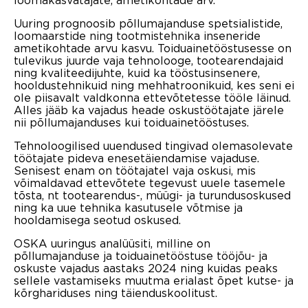
Uuring prognoosib põllumajanduse spetsialistide,
loomaarstide ning tootmistehnika inseneride
ametikohtade arvu kasvu. Toiduainetööstusesse on
tulevikus juurde vaja tehnolooge, tootearendajaid
ning kvaliteedijuhte, kuid ka tööstusinsenere,
hooldustehnikuid ning mehhatroonikuid, kes seni ei
ole piisavalt valdkonna ettevõtetesse tööle läinud.
Alles jääb ka vajadus heade oskustöötajate järele
nii põllumajanduses kui toiduainetööstuses.
Tehnoloogilised uuendused tingivad olemasolevate
töötajate pideva enesetäiendamise vajaduse.
Senisest enam on töötajatel vaja oskusi, mis
võimaldavad ettevõtete tegevust uuele tasemele
tõsta, nt tootearendus-, müügi- ja turundusoskused
ning ka uue tehnika kasutusele võtmise ja
hooldamisega seotud oskused.
OSKA uuringus analüüsiti, milline on
põllumajanduse ja toiduainetööstuse tööjõu- ja
oskuste vajadus aastaks 2024 ning kuidas peaks
sellele vastamiseks muutma erialast õpet kutse- ja
kõrghariduses ning täienduskoolitust.