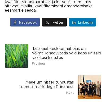
kvalifikatsiooniraamistik ja kutsesüsteem, mis
aitavad vajaliku kvalifikatsiooni omandamiseks
eesmärke seada.
Facebook
Twitter
LinkedIn
Tasakaal keskkonnahoius on
võimalik saavutada vaid koos ühiseid
väärtusi kaitstes
Previous
Maaeluminister tunnustas
teenetemärkidega 11 inimest
Next