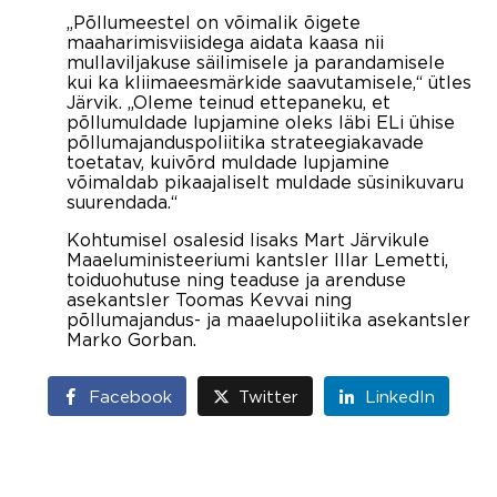
„Põllumeestel on võimalik õigete
maaharimisviisidega aidata kaasa nii
mullaviljakuse säilimisele ja parandamisele
kui ka kliimaeesmärkide saavutamisele,“ ütles
Järvik. „Oleme teinud ettepaneku, et
põllumuldade lupjamine oleks läbi ELi ühise
põllumajanduspoliitika strateegiakavade
toetatav, kuivõrd muldade lupjamine
võimaldab pikaajaliselt muldade süsinikuvaru
suurendada.“
Kohtumisel osalesid lisaks Mart Järvikule
Maaeluministeeriumi kantsler Illar Lemetti,
toiduohutuse ning teaduse ja arenduse
asekantsler Toomas Kevvai ning
põllumajandus- ja maaelupoliitika asekantsler
Marko Gorban.
Facebook
Twitter
LinkedIn