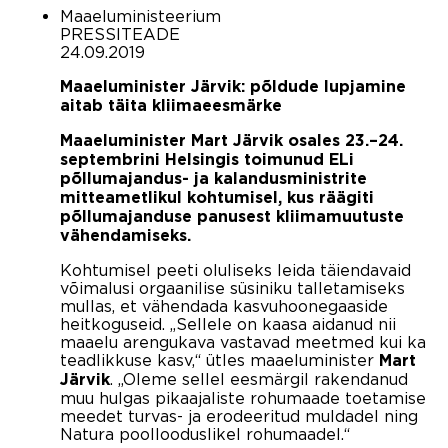
Maaeluministeerium
PRESSITEADE
24.09.2019
Maaeluminister Järvik: põldude lupjamine
aitab täita kliimaeesmärke
Maaeluminister Mart Järvik osales 23.–24.
septembrini Helsingis toimunud ELi
põllumajandus- ja kalandusministrite
mitteametlikul kohtumisel, kus räägiti
põllumajanduse panusest kliimamuutuste
vähendamiseks.
Kohtumisel peeti oluliseks leida täiendavaid
võimalusi orgaanilise süsiniku talletamiseks
mullas, et vähendada kasvuhoonegaaside
heitkoguseid. „Sellele on kaasa aidanud nii
maaelu arengukava vastavad meetmed kui ka
teadlikkuse kasv,“ ütles maaeluminister
Mart
. „Oleme sellel eesmärgil rakendanud
Järvik
muu hulgas pikaajaliste rohumaade toetamise
meedet turvas- ja erodeeritud muldadel ning
Natura poollooduslikel rohumaadel.“