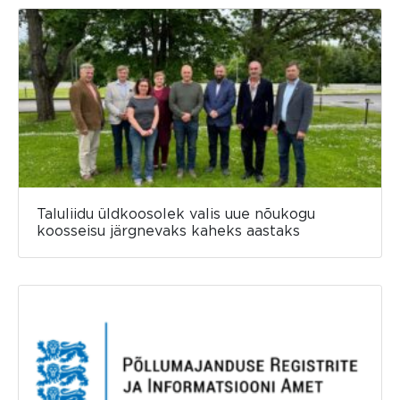
Taluliidu üldkoosolek valis uue nõukogu
koosseisu järgnevaks kaheks aastaks