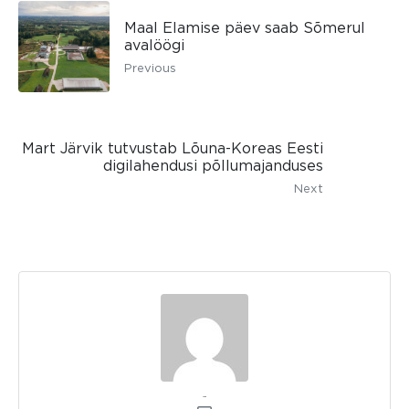
Maal Elamise päev saab Sõmerul
avalöögi
Previous
Mart Järvik tutvustab Lõuna-Koreas Eesti
digilahendusi põllumajanduses
Next
admin