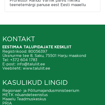
Professor Rando Värnik pälvis riikliku
teenetemärgi panuse eest Eesti maaellu
KONTAKT
EESTIMAA TALUPIDAJATE KESKLIIT
Registrikood: 80056397
Üksnurme tee 8, Saku, 75501 Harju maakond
Tel:
+372 604 1783
E-post:
info@taluliit.ee
Veebileht:
www.taluliit.ee
KASULIKUD LINGID
Regionaal- ja Põllumajandusministeerium
METK nõuandeteenistus
Maaelu Teadmuskeskus
PRIA