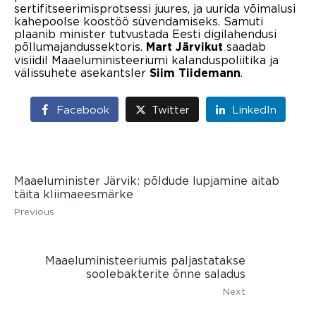
sertifitseerimisprotsessi juures, ja uurida võimalusi
kahepoolse koostöö süvendamiseks. Samuti
plaanib minister tutvustada Eesti digilahendusi
põllumajandussektoris.
saadab
Mart Järvikut
visiidil Maaeluministeeriumi kalanduspoliitika ja
välissuhete asekantsler
.
Siim Tiidemann
Facebook
Twitter
LinkedIn
Maaeluminister Järvik: põldude lupjamine aitab
täita kliimaeesmärke
Previous
Maaeluministeeriumis paljastatakse
soolebakterite õnne saladus
Next