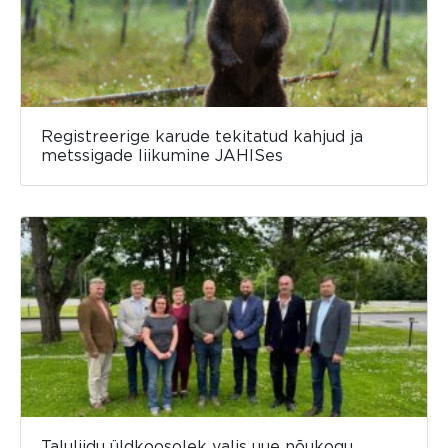
Registreerige karude tekitatud kahjud ja
metssigade liikumine JAHISes
Taluliidu üldkoosolek valis uue nõukogu