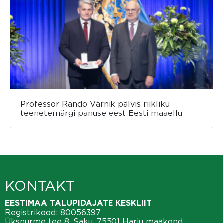
Professor Rando Värnik pälvis riikliku
teenetemärgi panuse eest Eesti maaellu
KONTAKT
EESTIMAA TALUPIDAJATE KESKLIIT
Registrikood: 80056397
Üksnurme tee 8, Saku, 75501 Harju maakond