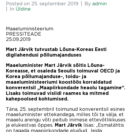
Posted on
25. september 2019
By
admin
In
Üldine
Maaeluministeerium
PRESSITEADE
25.09.2019
Mart Järvik tutvustab Lõuna-Koreas Eesti
digilahendusi põllumajanduses
Maaeluminister Mart Järvik sõitis Lõuna-
Koreasse, et osaleda Seoulis toimuval OECD ja
Korea põllumajanduse-, toidu- ja
maaeluministeeriumi koostöös korraldatud
konverentsil „Maapiirkondade heaolu tagamine“.
Lisaks toimuvad visiidi raames ka mitmed
kahepoolsed kohtumised.
Täna, 25. septembril toimunud konverentsil esines
maaeluminister ettekandega, milles tõi ta välja, et
maaelu arengu võti peitub inimese ettevõtlikkuses
ja elukestvas õppes.
lisas: „Esmatähtis
Mart Järvik
on tagada maapiirkondade elujõud, leida