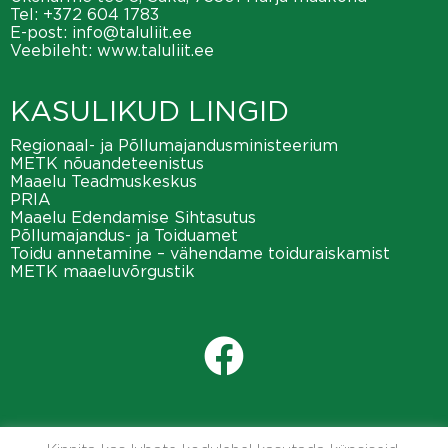
Tel:
+372 604 1783
E-post:
info@taluliit.ee
Veebileht:
www.taluliit.ee
KASULIKUD LINGID
Regionaal- ja Põllumajandusministeerium
METK nõuandeteenistus
Maaelu Teadmuskeskus
PRIA
Maaelu Edendamise Sihtasutus
Põllumajandus- ja Toiduamet
Toidu annetamine – vähendame toiduraiskamist
METK maaeluvõrgustik