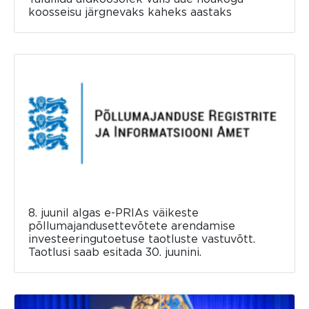
koosseisu järgnevaks kaheks aastaks
8. juunil algas e-PRIAs väikeste
põllumajandusettevõtete arendamise
investeeringutoetuse taotluste vastuvõtt.
Taotlusi saab esitada 30. juunini.