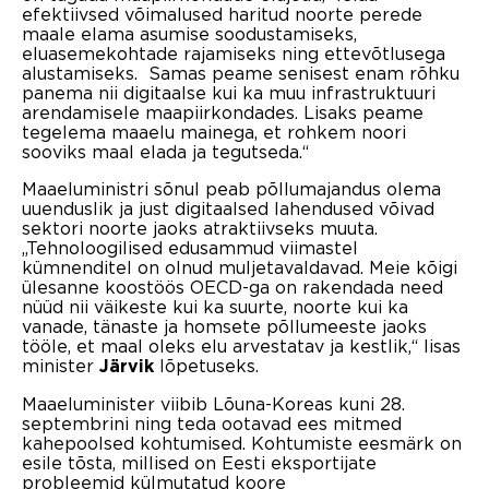
efektiivsed võimalused haritud noorte perede
maale elama asumise soodustamiseks,
eluasemekohtade rajamiseks ning ettevõtlusega
alustamiseks. Samas peame senisest enam rõhku
panema nii digitaalse kui ka muu infrastruktuuri
arendamisele maapiirkondades. Lisaks peame
tegelema maaelu mainega, et rohkem noori
sooviks maal elada ja tegutseda.“
Maaeluministri sõnul peab põllumajandus olema
uuenduslik ja just digitaalsed lahendused võivad
sektori noorte jaoks atraktiivseks muuta.
„Tehnoloogilised edusammud viimastel
kümnenditel on olnud muljetavaldavad. Meie kõigi
ülesanne koostöös OECD-ga on rakendada need
nüüd nii väikeste kui ka suurte, noorte kui ka
vanade, tänaste ja homsete põllumeeste jaoks
tööle, et maal oleks elu arvestatav ja kestlik,“ lisas
minister
lõpetuseks.
Järvik
Maaeluminister viibib Lõuna-Koreas kuni 28.
septembrini ning teda ootavad ees mitmed
kahepoolsed kohtumised. Kohtumiste eesmärk on
esile tõsta, millised on Eesti eksportijate
probleemid külmutatud koore