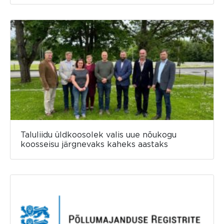
Taluliidu üldkoosolek valis uue nõukogu
koosseisu järgnevaks kaheks aastaks