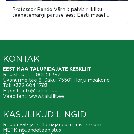
Professor Rando Värnik pälvis riikliku
teenetemärgi panuse eest Eesti maaellu
KONTAKT
EESTIMAA TALUPIDAJATE KESKLIIT
Registrikood: 80056397
Üksnurme tee 8, Saku, 75501 Harju maakond
Tel:
+372 604 1783
E-post:
info@taluliit.ee
Veebileht:
www.taluliit.ee
KASULIKUD LINGID
Regionaal- ja Põllumajandusministeerium
METK nõuandeteenistus