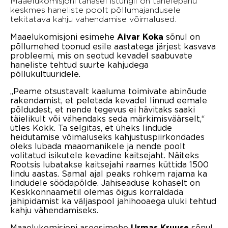
Maaelukomisjoni tänasel istungil on tähelepanu
keskmes haneliste poolt põllumajandusele
tekitatava kahju vähendamise võimalused.
Maaelukomisjoni esimehe
sõnul on
Aivar Koka
põllumehed toonud esile aastatega järjest kasvava
probleemi, mis on seotud kevadel saabuvate
haneliste tehtud suurte kahjudega
põllukultuuridele.
„Peame otsustavalt kaaluma toimivate abinõude
rakendamist, et peletada kevadel linnud eemale
põldudest, et nende tegevus ei hävitaks saaki
täielikult või vähendaks seda märkimisväärselt,“
ütles Kokk. Ta selgitas, et üheks lindude
heidutamise võimaluseks kahjustuspiirkondades
oleks lubada maaomanikele ja nende poolt
volitatud isikutele kevadine kaitsejaht. Näiteks
Rootsis lubatakse kaitsejahi raames küttida 1500
lindu aastas. Samal ajal peaks rohkem rajama ka
lindudele söödapõlde. Jahiseaduse kohaselt on
Keskkonnaametil olemas õigus korraldada
jahipidamist ka väljaspool jahihooaega uluki tehtud
kahju vähendamiseks.
Maaelukomisjoni aseesimehe
sõnul
Urmas Kruuse