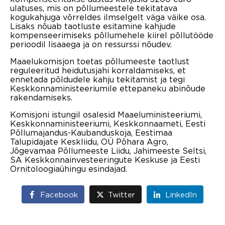
ulatuses, mis on põllumeestele tekitatava
kogukahjuga võrreldes ilmselgelt väga väike osa.
Lisaks nõuab taotluste esitamine kahjude
kompenseerimiseks põllumehele kiirel põllutööde
perioodil lisaaega ja on ressurssi nõudev.
Maaelukomisjon toetas põllumeeste taotlust
reguleeritud heidutusjahi korraldamiseks, et
ennetada põldudele kahju tekitamist ja tegi
Keskkonnaministeeriumile ettepaneku abinõude
rakendamiseks.
Komisjoni istungil osalesid Maaeluministeeriumi,
Keskkonnaministeeriumi, Keskkonnaameti, Eesti
Põllumajandus-Kaubanduskoja, Eestimaa
Talupidajate Keskliidu, OÜ Põhara Agro,
Jõgevamaa Põllumeeste Liidu, Jahimeeste Seltsi,
SA Keskkonnainvesteeringute Keskuse ja Eesti
Ornitoloogiaühingu esindajad.
Facebook
Twitter
LinkedIn