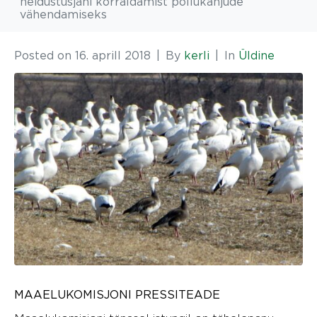
heidustusjahi korraldamist põllukahjude
vähendamiseks
Posted on
16. aprill 2018
By
kerli
In
Üldine
MAAELUKOMISJONI PRESSITEADE