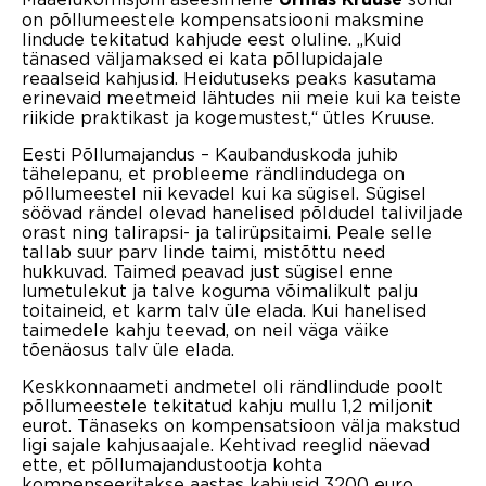
on põllumeestele kompensatsiooni maksmine
lindude tekitatud kahjude eest oluline. „Kuid
tänased väljamaksed ei kata põllupidajale
reaalseid kahjusid. Heidutuseks peaks kasutama
erinevaid meetmeid lähtudes nii meie kui ka teiste
riikide praktikast ja kogemustest,“ ütles Kruuse.
Eesti Põllumajandus – Kaubanduskoda juhib
tähelepanu, et probleeme rändlindudega on
põllumeestel nii kevadel kui ka sügisel. Sügisel
söövad rändel olevad hanelised põldudel taliviljade
orast ning talirapsi- ja talirüpsitaimi. Peale selle
tallab suur parv linde taimi, mistõttu need
hukkuvad. Taimed peavad just sügisel enne
lumetulekut ja talve koguma võimalikult palju
toitaineid, et karm talv üle elada. Kui hanelised
taimedele kahju teevad, on neil väga väike
tõenäosus talv üle elada.
Keskkonnaameti andmetel oli rändlindude poolt
põllumeestele tekitatud kahju mullu 1,2 miljonit
eurot. Tänaseks on kompensatsioon välja makstud
ligi sajale kahjusaajale. Kehtivad reeglid näevad
ette, et põllumajandustootja kohta
kompenseeritakse aastas kahjusid 3200 euro