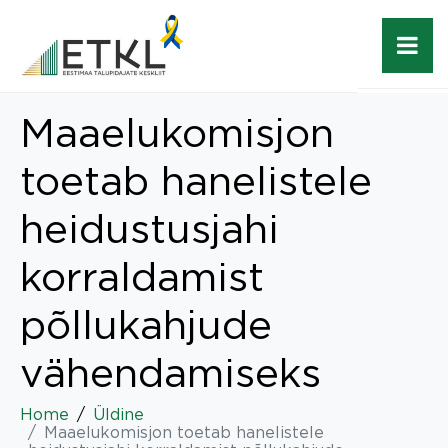
Maaelukomisjon
toetab hanelistele
heidustusjahi
korraldamist
põllukahjude
vähendamiseks
Home
Üldine
Maaelukomisjon toetab hanelistele