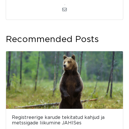
kerli
Recommended Posts
Registreerige karude tekitatud kahjud ja
metssigade liikumine JAHISes