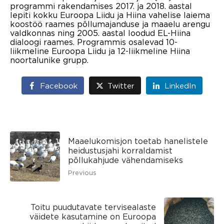
programmi rakendamises 2017. ja 2018. aastal
lepiti kokku Euroopa Liidu ja Hiina vahelise laiema
koostöö raames põllumajanduse ja maaelu arengu
valdkonnas ning 2005. aastal loodud EL-Hiina
dialoogi raames. Programmis osalevad 10-
liikmeline Euroopa Liidu ja 12-liikmeline Hiina
noortalunike grupp.
Facebook
Twitter
LinkedIn
Maaelukomisjon toetab hanelistele
heidustusjahi korraldamist
põllukahjude vähendamiseks
Previous
Toitu puudutavate tervisealaste
väidete kasutamine on Euroopa