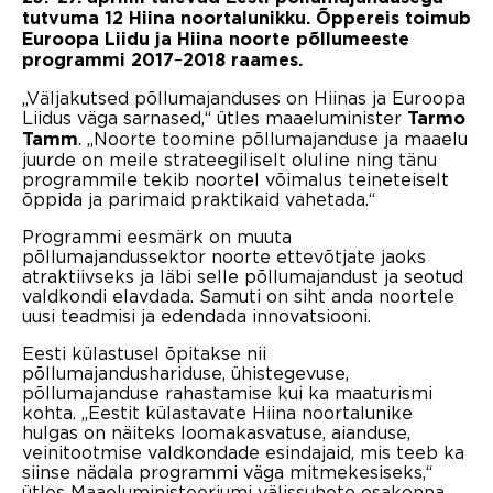
tutvuma 12 Hiina noortalunikku. Õppereis toimub
Euroopa Liidu ja Hiina noorte põllumeeste
–
programmi 2017
2018 raames.
„Väljakutsed põllumajanduses on Hiinas ja Euroopa
Liidus väga sarnased,“ ütles maaeluminister
Tarmo
. „Noorte toomine põllumajanduse ja maaelu
Tamm
juurde on meile strateegiliselt oluline ning tänu
programmile tekib noortel võimalus teineteiselt
õppida ja parimaid praktikaid vahetada.“
Programmi eesmärk on muuta
põllumajandussektor noorte ettevõtjate jaoks
atraktiivseks ja läbi selle põllumajandust ja seotud
valdkondi elavdada. Samuti on siht anda noortele
uusi teadmisi ja edendada innovatsiooni.
Eesti külastusel õpitakse nii
põllumajandushariduse, ühistegevuse,
põllumajanduse rahastamise kui ka maaturismi
kohta. „Eestit külastavate Hiina noortalunike
hulgas on näiteks loomakasvatuse, aianduse,
veinitootmise valdkondade esindajaid, mis teeb ka
siinse nädala programmi väga mitmekesiseks,“
ütles Maaeluministeeriumi välissuhete osakonna