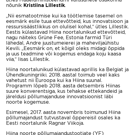
nõunik
.
Kristiina Lillestik
„Nii esmatootmise kui ka töötlemise tasemel on
eesmärk esile tuua ettevõtteid, kus innovatsioon ja
ressursisäästlikkus on olulisel kohal,“ ütles Lillestik.
Eestis külastavad Hiina noortalunikud ettevõtteid,
nagu näiteks Grüne Fee, Estonia farmid Türi
lähedal, Andre juustumeierei ja maheviljaühistu
Kevili. „Eesmärk on, et kõigil oleks midagi õppida
ja uus teadmine või kogemus endaga koju kaasa
viia,“ lisas Lillestik.
Hiina noortalunikud külastavad aprillis ka Belgiat ja
Ühendkuningriiki. 2018. aastal toimub veel kaks
vahetust nii Euroopa kui ka Hiina suunal.
Programm lõpeb 2018. aasta detsembris Hiinas
suure konverentsiga, kus tehakse ettekandeid ja
järeldusi põllumajanduse innovatsioonist läbi
noorte kogemuse.
Esimesel, 2017. aasta novembris toimunud Hiina
põllumajandust tutvustaval õppereisil osales ka
Eesti noortalunik Ragnar Viikoja.
Hiina noorte põllumajandustootjate (YF)