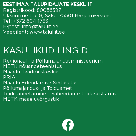
EESTIMAA TALUPIDAJATE KESKLIIT
Registrikood: 80056397
Üksnurme tee 8, Saku, 75501 Harju maakond
Tel:
+372 604 1783
E-post:
info@taluliit.ee
Veebileht:
www.taluliit.ee
KASULIKUD LINGID
Regionaal- ja Põllumajandusministeerium
METK nõuandeteenistus
Maaelu Teadmuskeskus
PRIA
Maaelu Edendamise Sihtasutus
Põllumajandus- ja Toiduamet
Toidu annetamine – vähendame toiduraiskamist
METK maaeluvõrgustik