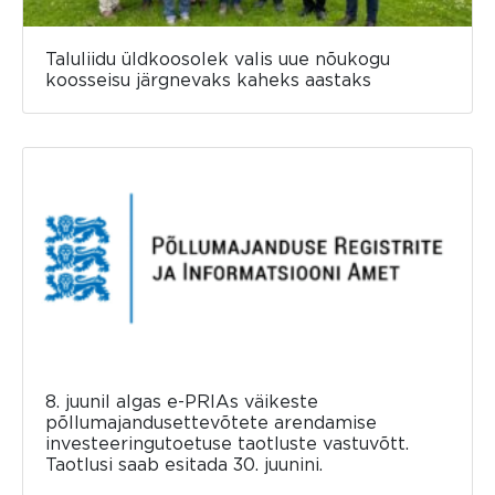
Taluliidu üldkoosolek valis uue nõukogu
koosseisu järgnevaks kaheks aastaks
8. juunil algas e-PRIAs väikeste
põllumajandusettevõtete arendamise
investeeringutoetuse taotluste vastuvõtt.
Taotlusi saab esitada 30. juunini.