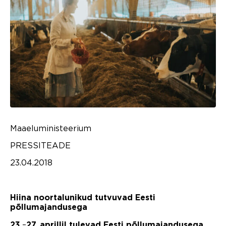
Maaeluministeerium
PRESSITEADE
23.04.2018
Hiina noortalunikud tutvuvad Eesti
põllumajandusega
–
23.
27. aprillil tulevad Eesti põllumajandusega