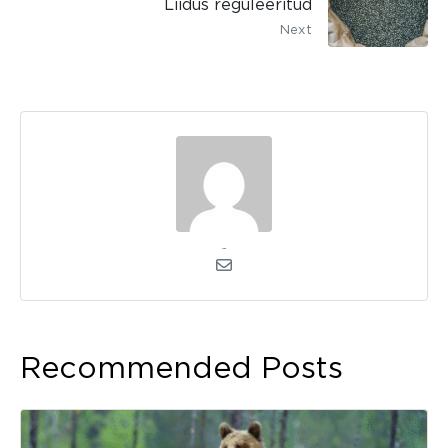
Liidus reguleeritud
Next
admin
Recommended Posts