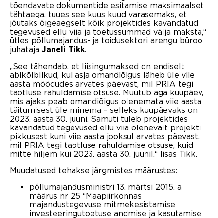
tõendavate dokumentide esitamise maksimaalset
tähtaega, tuues see kuus kuud varasemaks, et
jõutaks õigeaegselt kõik projektides kavandatud
tegevused ellu viia ja toetussummad välja maksta,“
ütles põllumajandus- ja toidusektori arengu büroo
juhataja
.
Janeli Tikk
„See tähendab, et liisingumaksed on endiselt
abikõlblikud, kui asja omandiõigus läheb üle viie
aasta möödudes arvates päevast, mil PRIA tegi
taotluse rahuldamise otsuse. Muutub aga kuupäev,
mis ajaks peab omandiõigus olenemata viie aasta
täitumisest üle minema – selleks kuupäevaks on
2023. aasta 30. juuni. Samuti tuleb projektides
kavandatud tegevused ellu viia olenevalt projekti
pikkusest kuni viie aasta jooksul arvates päevast,
mil PRIA tegi taotluse rahuldamise otsuse, kuid
mitte hiljem kui 2023. aasta 30. juunil.“ lisas Tikk.
Muudatused tehakse järgmistes määrustes:
põllumajandusministri 13. märtsi 2015. a
määrus nr 25 “Maapiirkonnas
majandustegevuse mitmekesistamise
investeeringutoetuse andmise ja kasutamise