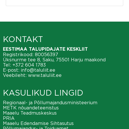
KONTAKT
EESTIMAA TALUPIDAJATE KESKLIIT
Registrikood: 80056397
Üksnurme tee 8, Saku, 75501 Harju maakond
Tel:
+372 604 1783
E-post:
info@taluliit.ee
Veebileht:
www.taluliit.ee
KASULIKUD LINGID
Regionaal- ja Põllumajandusministeerium
METK nõuandeteenistus
Maaelu Teadmuskeskus
PRIA
Maaelu Edendamise Sihtasutus
Põllumajandus- ja Toiduamet