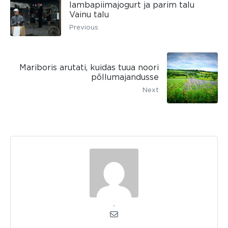
lambapiimajogurt ja parim talu
Vainu talu
Previous
Mariboris arutati, kuidas tuua noori
põllumajandusse
Next
admin