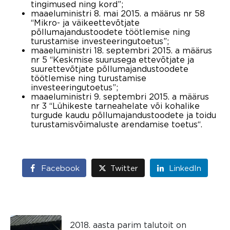
tingimused ning kord”;
maaeluministri 8. mai 2015. a määrus nr 58
“Mikro- ja väikeettevõtjate
põllumajandustoodete töötlemise ning
turustamise investeeringutoetus”;
maaeluministri 18. septembri 2015. a määrus
nr 5 “Keskmise suurusega ettevõtjate ja
suurettevõtjate põllumajandustoodete
töötlemise ning turustamise
investeeringutoetus”;
maaeluministri 9. septembri 2015. a määrus
nr 3 “Lühikeste tarneahelate või kohalike
turgude kaudu põllumajandustoodete ja toidu
turustamisvõimaluste arendamise toetus“.
Facebook
Twitter
LinkedIn
2018. aasta parim talutoit on