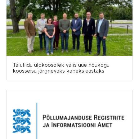
Taluliidu üldkoosolek valis uue nõukogu
koosseisu järgnevaks kaheks aastaks