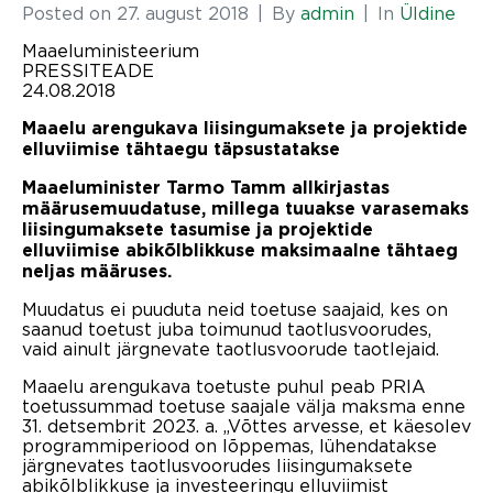
Posted on
27. august 2018
By
admin
In
Üldine
Maaeluministeerium
PRESSITEADE
24.08.2018
Maaelu arengukava liisingumaksete ja projektide
elluviimise tähtaegu täpsustatakse
Maaeluminister Tarmo Tamm allkirjastas
määrusemuudatuse, millega tuuakse varasemaks
liisingumaksete tasumise ja projektide
elluviimise abikõlblikkuse maksimaalne tähtaeg
neljas määruses.
Muudatus ei puuduta neid toetuse saajaid, kes on
saanud toetust juba toimunud taotlusvoorudes,
vaid ainult järgnevate taotlusvoorude taotlejaid.
Maaelu arengukava toetuste puhul peab PRIA
toetussummad toetuse saajale välja maksma enne
31. detsembrit 2023. a. „Võttes arvesse, et käesolev
programmiperiood on lõppemas, lühendatakse
järgnevates taotlusvoorudes liisingumaksete
abikõlblikkuse ja investeeringu elluviimist