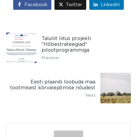
Facebook
Twitter
LinkedIn
Taluliit liitus projekti
"Hõbestrateegiad"
pilootprogrammiga
Previous
Eesti plaanib loobuda maa
tootmisest kõrvalejätmise nõudest
Next