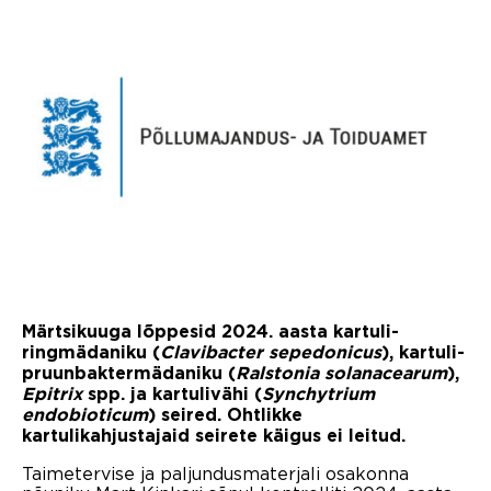
Märtsikuuga lõppesid 2024. aasta kartuli-
ringmädaniku (
Clavibacter sepedonicus
), kartuli-
pruunbaktermädaniku (
Ralstonia solanacearum
),
Epitrix
spp. ja kartulivähi (
Synchytrium
endobioticum
) seired. Ohtlikke
kartulikahjustajaid seirete käigus ei leitud.
Taimetervise ja paljundusmaterjali osakonna