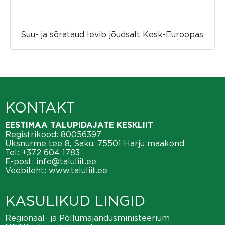
Suu- ja sõrataud levib jõudsalt Kesk-Euroopas
KONTAKT
EESTIMAA TALUPIDAJATE KESKLIIT
Registrikood: 80056397
Üksnurme tee 8, Saku, 75501 Harju maakond
Tel:
+372 604 1783
E-post:
info@taluliit.ee
Veebileht:
www.taluliit.ee
KASULIKUD LINGID
Regionaal- ja Põllumajandusministeerium