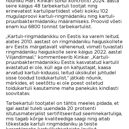
nõuniku Mart Kinkari sõnul kontrolliti 2024. aasta
seire käigus 48 tarbekartuli tootjat ning
erinevatest kartulipartiidest võeti kokku 102
mugulaproovi kartuli-ringmädaniku ning kartuli-
pruunbaktermädaniku määramiseks. Proovid võeti
enam kui 6800 tonnist tarbekartulist.
„Kartuli-ringmädanikku on Eestis ka varem leitud,
alates 2010. aastast on ringmädaniku haiguskollete
arv Eestis märgatavalt vähenenud, viimati tuvastati
ringmädaniku haiguskolle seire käigus 2022. aastal
Viljandimaal,“ kommenteerib Kinkar. „Kartuli-
pruunbaktermädanikku Eestis kasvatatud kartulil
avastatud ei ole, küll aga on kahjustajat, kaasa
arvatud kartuli-kiduussi, leitud üksikutel juhtudel
sisse toodud toidukartulist,“ jätkab nõunik,
märkides, et seetõttu ei ole poest ostetud
toidukartuli kasutamine maha panekuks kindlasti
soovitatav.
Tarbekartuli tootjatel on tähtis meeles pidada, et
igal aastal tuleb uuendada 20 protsenti
istutusmaterjalist sertifitseeritud seemnekartuliga,
mis tagab kõrge kvaliteediga saagi ning aitab
tõkestada kartuli ringmädaniku ja teiste
karantiinsete kartulikahjustajate levikut.