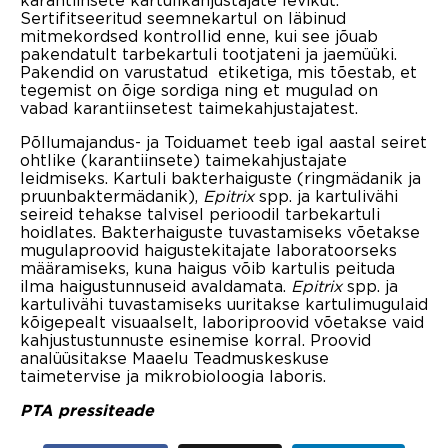
Sertifitseeritud seemnekartul on läbinud
mitmekordsed kontrollid enne, kui see jõuab
pakendatult tarbekartuli tootjateni ja jaemüüki.
Pakendid on varustatud etiketiga, mis tõestab, et
tegemist on õige sordiga ning et mugulad on
vabad karantiinsetest taimekahjustajatest.
Põllumajandus- ja Toiduamet teeb igal aastal seiret
ohtlike (karantiinsete) taimekahjustajate
leidmiseks. Kartuli bakterhaiguste (ringmädanik ja
pruunbaktermädanik),
Epitrix
spp. ja kartulivähi
seireid tehakse talvisel perioodil tarbekartuli
hoidlates. Bakterhaiguste tuvastamiseks võetakse
mugulaproovid haigustekitajate laboratoorseks
määramiseks, kuna haigus võib kartulis peituda
ilma haigustunnuseid avaldamata.
Epitrix
spp. ja
kartulivähi tuvastamiseks uuritakse kartulimugulaid
kõigepealt visuaalselt, laboriproovid võetakse vaid
kahjustustunnuste esinemise korral. Proovid
analüüsitakse Maaelu Teadmuskeskuse
taimetervise ja mikrobioloogia laboris.
PTA p
ressiteade