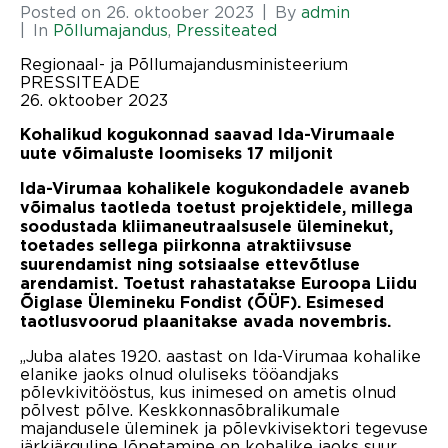
Posted on
26. oktoober 2023
By
admin
In
Põllumajandus
,
Pressiteated
Regionaal- ja Põllumajandusministeerium
PRESSITEADE
26. oktoober 2023
Kohalikud kogukonnad saavad Ida-Virumaale
uute võimaluste loomiseks 17 miljonit
Ida-Virumaa kohalikele kogukondadele avaneb
võimalus taotleda toetust projektidele, millega
soodustada kliimaneutraalsusele üleminekut,
toetades sellega piirkonna atraktiivsuse
suurendamist ning sotsiaalse ettevõtluse
arendamist. Toetust rahastatakse Euroopa Liidu
Õiglase Ülemineku Fondist (ÕÜF). Esimesed
taotlusvoorud plaanitakse avada novembris.
„Juba alates 1920. aastast on Ida-Virumaa kohalike
elanike jaoks olnud oluliseks tööandjaks
põlevkivitööstus, kus inimesed on ametis olnud
põlvest põlve. Keskkonnasõbralikumale
majandusele üleminek ja põlevkivisektori tegevuse
järkjärguline lõpetamine on kohalike jaoks suur