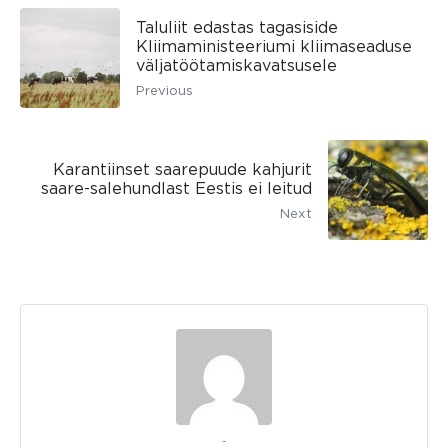
Taluliit edastas tagasiside
Kliimaministeeriumi kliimaseaduse
väljatöötamiskavatsusele
Previous
Karantiinset saarepuude kahjurit
saare-salehundlast Eestis ei leitud
Next
admin