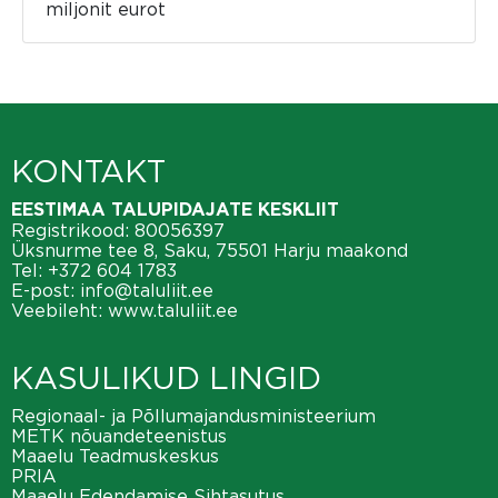
miljonit eurot
KONTAKT
EESTIMAA TALUPIDAJATE KESKLIIT
Registrikood: 80056397
Üksnurme tee 8, Saku, 75501 Harju maakond
Tel:
+372 604 1783
E-post:
info@taluliit.ee
Veebileht:
www.taluliit.ee
KASULIKUD LINGID
Regionaal- ja Põllumajandusministeerium
METK nõuandeteenistus
Maaelu Teadmuskeskus
PRIA
Maaelu Edendamise Sihtasutus