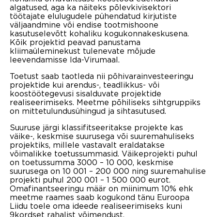
algatused, aga ka näiteks põlevkivisektori
töötajate elulugudele pühendatud kirjutiste
väljaandmine või endise tootmishoone
kasutuselevõtt kohaliku kogukonnakeskusena.
Kõik projektid peavad panustama
kliimaüleminekust tulenevate mõjude
leevendamisse Ida-Virumaal.
Toetust saab taotleda nii põhivarainvesteeringu
projektide kui arendus-, teadlikkus- või
koostöötegevusi sisalduvate projektide
realiseerimiseks. Meetme põhiliseks sihtgruppiks
on mittetulundusühingud ja sihtasutused.
Suuruse järgi klassifitseeritakse projekte kas
väike-, keskmise suurusega või suuremahuliseks
projektiks, millele vastavalt eraldatakse
võimalikke toetussummasid. Väikeprojekti puhul
on toetussumma 3000 – 10 000, keskmise
suurusega on 10 001 – 200 000 ning suuremahulise
projekti puhul 200 001 – 1 500 000 eurot.
Omafinantseeringu määr on miinimum 10% ehk
meetme raames saab kogukond tänu Euroopa
Liidu toele oma ideede realiseerimiseks kuni
9kordset rahalist võimendust.