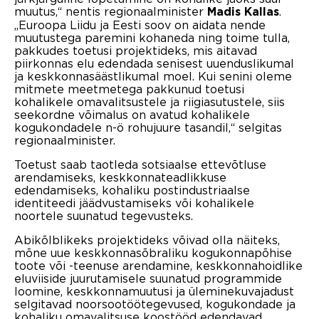
muutus,“ nentis regionaalminister
.
Madis Kallas
„Euroopa Liidu ja Eesti soov on aidata nende
muutustega paremini kohaneda ning toime tulla,
pakkudes toetusi projektideks, mis aitavad
piirkonnas elu edendada senisest uuenduslikumal
ja keskkonnasäästlikumal moel. Kui senini oleme
mitmete meetmetega pakkunud toetusi
kohalikele omavalitsustele ja riigiasutustele, siis
seekordne võimalus on avatud kohalikele
kogukondadele n-ö rohujuure tasandil,“ selgitas
regionaalminister.
Toetust saab taotleda sotsiaalse ettevõtluse
arendamiseks, keskkonnateadlikkuse
edendamiseks, kohaliku postindustriaalse
identiteedi jäädvustamiseks või kohalikele
noortele suunatud tegevusteks.
Abikõlblikeks projektideks võivad olla näiteks,
mõne uue keskkonnasõbraliku kogukonnapõhise
toote või -teenuse arendamine, keskkonnahoidlike
eluviiside juurutamisele suunatud programmide
loomine, keskkonnamuutusi ja üleminekuvajadust
selgitavad noorsootöötegevused, kogukondade ja
kohaliku omavalitsuse koostööd edendavad