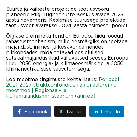
Suurte ja väikeste projektide taotlusvooru
planeerib Riigi Tugiteenuste Keskus avada 2023.
aasta novembris. Keskmise suurusega projektide
taotlusvoor avatakse 2024. aasta esimesel poolel.
Õiglase ülemineku fond on Euroopa liidu loodud
rahastusmehhanism, mille eesmärgiks on toetada
majandust, inimesi ja keskkonda nendes
piirkondades, mida ootavad ees olulised
sotsiaalmajanduslikud väljakutsed seoses Euroopa
Liidu 2030 energia- ja kliimaeesmärkide ja 2050
kliimaneutraalsuse saavutamisega.
Loe meetme tingimuste kohta lisaks:
Perioodi
2021-2027 struktuurifondide regionaalarengu
meetmed | Regionaal- ja
Põllumajandusministeerium (agri.ee)
Facebook
Twitter
LinkedIn