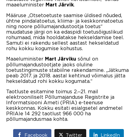
maaeluminister
.
Mart Järvik
Määruse „Otsetoetuste saamise üldised nõuded,
ühtne pindalatoetus, kliima- ja keskkonnatoetus
ning noore põllumajandustootja toetus“
muudatuse järgi on ka edaspidi toetusõiguslikud
rohumaad, mida hooldatakse hekseldamise teel.
Samuti ei rakendu sellest aastast hekseldatud
rohu kokku kogumise kohustus.
Maaeluminister
sõnul on
Mart Järviku
põllumajandustootjate jaoks oluline
toetustingimuste stabiilne rakendamine. „Jätkuma
peab 2017. ja 2018. aastal kehtinud võimalus jätta
hekseldatud rohi kokku kogumata.“
Taotluste esitamine toimus 2.‒21. mail
elektrooniliselt Põllumajanduse Registrite ja
Informatsiooni Ameti (PRIA) e-teenuse
keskkonnas. Kokku esitati esialgsetel andmetel
PRIAle 14 292 taotlust 966 000 ha
põllumajandusmaa kohta.
Facebook
Twitter
LinkedIn