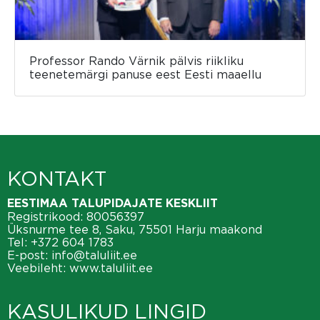
Professor Rando Värnik pälvis riikliku
teenetemärgi panuse eest Eesti maaellu
KONTAKT
EESTIMAA TALUPIDAJATE KESKLIIT
Registrikood: 80056397
Üksnurme tee 8, Saku, 75501 Harju maakond
Tel:
+372 604 1783
E-post:
info@taluliit.ee
Veebileht:
www.taluliit.ee
KASULIKUD LINGID