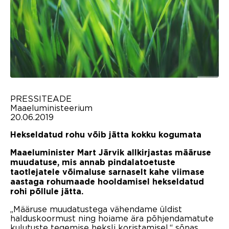
PRESSITEADE
Maaeluministeerium
20.06.2019
Hekseldatud rohu võib jätta kokku kogumata
Maaeluminister Mart Järvik allkirjastas määruse
muudatuse, mis annab pindalatoetuste
taotlejatele võimaluse sarnaselt kahe viimase
aastaga rohumaade hooldamisel hekseldatud
rohi põllule jätta.
„Määruse muudatustega vähendame üldist
halduskoormust ning hoiame ära põhjendamatute
kulutuste tegemise heksli koristamisel,“ sõnas