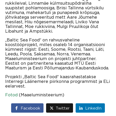
rukkileival, Linnamäe külmsuitsupõdraliha
suupistet pohlamoosiga, Briisi Tallinna vürtsikilu
vutimuna, mahekartuli ja punapeedi krõpsuga,
jõhvikatega serveeritud mett Aare Jõumehe
mesilast, Hiiu nõgesemarmelaadi, Liviko Vana
Tallinnat, Moe rukkiviina, Mulgi Pruulikoja õlut
Libahunt ja Ampstükki.
„Baltic Sea Food“ on rahvusvaheline
koostööprojekt, milles osaleb 14 organisatsiooni
kümnest riigist: Eesti, Soome, Rootsi, Taani, Läti,
Leedu, Poola, Saksamaa, Norra, Venemaa.
Maaeluministeerium on projekti juhtpartner.
Eestist on partneritena kaasatud MTÜ Eesti
Maaturism ja Eesti Põllumajandus-Kaubanduskoda.
Projekti „Baltic Sea Food“ kaasrahastatakse
Interregi Läänemere piirkonna programmist ja ELi
eelarvest.
Fotod
(Maaeluministeerium)
Facebook
Twitter
LinkedIn