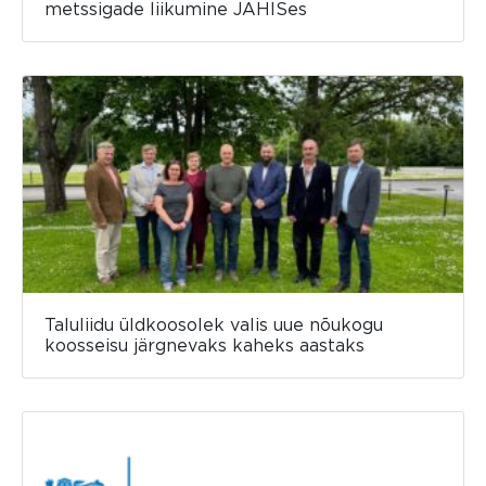
metssigade liikumine JAHISes
Taluliidu üldkoosolek valis uue nõukogu
koosseisu järgnevaks kaheks aastaks