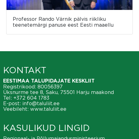
Professor Rando Värnik pälvis riikliku
teenetemärgi panuse eest Eesti maaellu
KONTAKT
EESTIMAA TALUPIDAJATE KESKLIIT
Registrikood: 80056397
Üksnurme tee 8, Saku, 75501 Harju maakond
Tel:
+372 604 1783
E-post:
info@taluliit.ee
Veebileht:
www.taluliit.ee
KASULIKUD LINGID
Regionaal- ja Põllumajandusministeerium