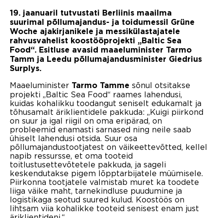
19. jaanuaril tutvustati Berliinis maailma
suurimal põllumajandus- ja toidumessil Grüne
Woche ajakirjanikele ja messikülastajatele
rahvusvahelist koostööprojekti „Baltic Sea
Food“. Esitluse avasid maaeluminister Tarmo
Tamm ja Leedu põllumajandusminister Giedrius
Surplys.
Maaeluminister
sõnul otsitakse
Tarmo Tamme
projekti „Baltic Sea Food“ raames lahendusi,
kuidas kohalikku toodangut seniselt edukamalt ja
tõhusamalt äriklientidele pakkuda: „Kuigi piirkond
on suur ja igal riigil on oma eripärad, on
probleemid enamasti sarnased ning neile saab
ühiselt lahendusi otsida. Suur osa
põllumajandustootjatest on väikeettevõtted, kellel
napib ressursse, et oma tooteid
toitlustusettevõtetele pakkuda, ja sageli
keskendutakse pigem lõpptarbijatele müümisele.
Piirkonna tootjatele valmistab muret ka toodete
liiga väike maht, tarnekindluse puudumine ja
logistikaga seotud suured kulud. Koostöös on
lihtsam viia kohalikke tooteid senisest enam just
äriklientideni.“