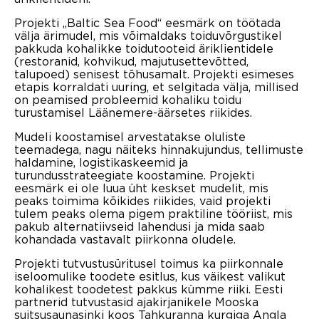
Projekti „Baltic Sea Food“ eesmärk on töötada
välja ärimudel, mis võimaldaks toiduvõrgustikel
pakkuda kohalikke toidutooteid äriklientidele
(restoranid, kohvikud, majutusettevõtted,
talupoed) senisest tõhusamalt. Projekti esimeses
etapis korraldati uuring, et selgitada välja, millised
on peamised probleemid kohaliku toidu
turustamisel Läänemere-äärsetes riikides.
Mudeli koostamisel arvestatakse oluliste
teemadega, nagu näiteks hinnakujundus, tellimuste
haldamine, logistikaskeemid ja
turundusstrateegiate koostamine. Projekti
eesmärk ei ole luua üht keskset mudelit, mis
peaks toimima kõikides riikides, vaid projekti
tulem peaks olema pigem praktiline tööriist, mis
pakub alternatiivseid lahendusi ja mida saab
kohandada vastavalt piirkonna oludele.
Projekti tutvustusüritusel toimus ka piirkonnale
iseloomulike toodete esitlus, kus väikest valikut
kohalikest toodetest pakkus kümme riiki. Eesti
partnerid tutvustasid ajakirjanikele Mooska
suitsusaunasinki koos Tahkuranna kurgiga Angla