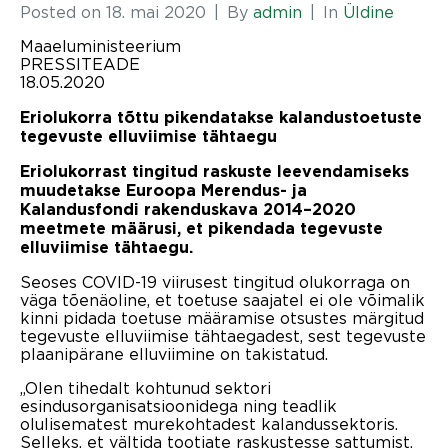
Posted on
18. mai 2020
By
admin
In
Üldine
Maaeluministeerium
PRESSITEADE
18.05.2020
Eriolukorra tõttu pikendatakse kalandustoetuste
tegevuste elluviimise tähtaegu
Eriolukorrast tingitud raskuste leevendamiseks
muudetakse Euroopa Merendus- ja
Kalandusfondi rakenduskava 2014–2020
meetmete määrusi, et pikendada tegevuste
elluviimise tähtaegu.
Seoses COVID-19 viirusest tingitud olukorraga on
väga tõenäoline, et toetuse saajatel ei ole võimalik
kinni pidada toetuse määramise otsustes märgitud
tegevuste elluviimise tähtaegadest, sest tegevuste
plaanipärane elluviimine on takistatud.
„Olen tihedalt kohtunud sektori
esindusorganisatsioonidega ning teadlik
olulisematest murekohtadest kalandussektoris.
Selleks, et vältida tootjate raskustesse sattumist,