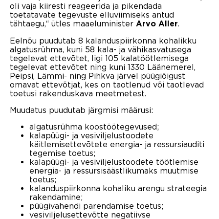
oli vaja kiiresti reageerida ja pikendada
toetatavate tegevuste elluviimiseks antud
tähtaegu,“ ütles maaeluminister
.
Arvo Aller
Eelnõu puudutab 8 kalanduspiirkonna kohalikku
algatusrühma, kuni 58 kala- ja vähikasvatusega
tegelevat ettevõtet, ligi 105 kalatöötlemisega
tegelevat ettevõtet ning kuni 1330 Läänemerel,
Peipsi, Lämmi- ning Pihkva järvel püügiõigust
omavat ettevõtjat, kes on taotlenud või taotlevad
toetusi rakenduskava meetmetest.
Muudatus puudutab järgmisi määrusi:
algatusrühma koostöötegevused;
kalapüügi- ja vesiviljelustoodete
käitlemisettevõtete energia- ja ressursiauditi
tegemise toetus;
kalapüügi- ja vesiviljelustoodete töötlemise
energia- ja ressursisäästlikumaks muutmise
toetus;
kalanduspiirkonna kohaliku arengu strateegia
rakendamine;
püügivahendi parendamise toetus;
vesiviljelusettevõtte negatiivse