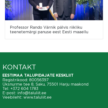
Professor Rando Värnik pälvis riikliku
teenetemärgi panuse eest Eesti maaellu
KONTAKT
EESTIMAA TALUPIDAJATE KESKLIIT
Registrikood: 80056397
Üksnurme tee 8, Saku, 75501 Harju maakond
Tel:
+372 604 1783
E-post:
info@taluliit.ee
Veebileht:
www.taluliit.ee