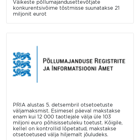
Väikeste põllumajandusettevõtjate
konkurentsivõime tõstmisse suunatakse 21
miljonit eurot
PRIA alustas 5. detsembril otsetoetuste
väljamaksmist. Esimesel päeval makstakse
enam kui 12 000 taotlejale välja üle 103
miljoni euro põhisissetuleku toetust. Kõigile,
kellel on kontrollid lõpetatud, makstakse
otsetoetused välja hiljemalt jõuludeks.