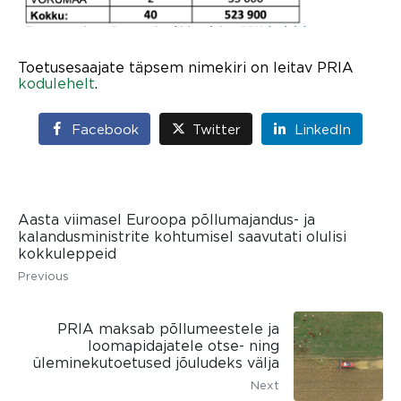
Toetusesaajate täpsem nimekiri on leitav PRIA
kodulehelt
.
Facebook
Twitter
LinkedIn
Aasta viimasel Euroopa põllumajandus- ja
kalandusministrite kohtumisel saavutati olulisi
kokkuleppeid
Previous
PRIA maksab põllumeestele ja
loomapidajatele otse- ning
üleminekutoetused jõuludeks välja
Next