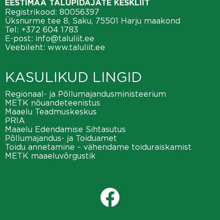
EESTIMAA TALUPIDAJATE KESKLIIT
Registrikood: 80056397
Üksnurme tee 8, Saku, 75501 Harju maakond
Tel:
+372 604 1783
E-post:
info@taluliit.ee
Veebileht:
www.taluliit.ee
KASULIKUD LINGID
Regionaal- ja Põllumajandusministeerium
METK nõuandeteenistus
Maaelu Teadmuskeskus
PRIA
Maaelu Edendamise Sihtasutus
Põllumajandus- ja Toiduamet
Toidu annetamine – vähendame toiduraiskamist
METK maaeluvõrgustik