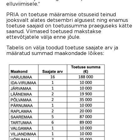
elluviimisele.“
PRIA on toetuse määramise otsuseid teinud
jooksvalt alates detsembri algusest ning enamus
toetuse saajaid on toetussumma praeguseks kätte
saanud. Viimased toetused makstakse
ettevõtjatele välja enne jõule.
Tabelis on välja toodud toetuse saajate arv ja
määratud summad maakondade lõikes: