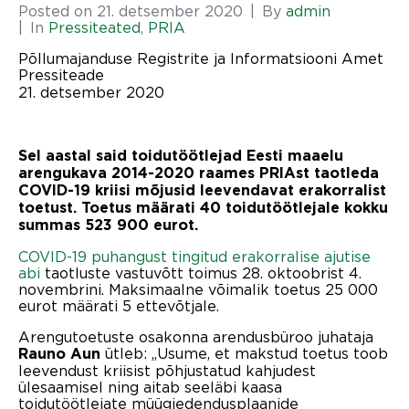
Posted on
21. detsember 2020
By
admin
In
Pressiteated
,
PRIA
Põllumajanduse Registrite ja Informatsiooni Amet
Pressiteade
21. detsember 2020
Sel aastal said toidutöötlejad Eesti maaelu
arengukava 2014-2020 raames PRIAst taotleda
COVID-19 kriisi mõjusid leevendavat erakorralist
toetust. Toetus määrati 40 toidutöötlejale kokku
summas 523 900 eurot.
COVID-19 puhangust tingitud erakorralise ajutise
abi
taotluste vastuvõtt toimus 28. oktoobrist 4.
novembrini. Maksimaalne võimalik toetus 25 000
eurot määrati 5 ettevõtjale.
Arengutoetuste osakonna arendusbüroo juhataja
ütleb: „Usume, et makstud toetus toob
Rauno Aun
leevendust kriisist põhjustatud kahjudest
ülesaamisel ning aitab seeläbi kaasa
toidutöötlejate müügiedendusplaanide