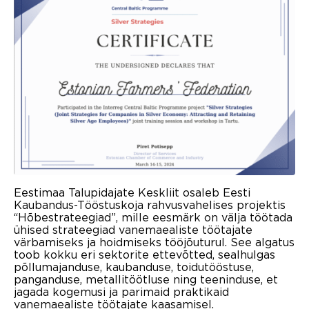
Eestimaa Talupidajate Keskliit osaleb Eesti
Kaubandus-Tööstuskoja rahvusvahelises projektis
“Hõbestrateegiad”, mille eesmärk on välja töötada
ühised strateegiad vanemaealiste töötajate
värbamiseks ja hoidmiseks tööjõuturul. See algatus
toob kokku eri sektorite ettevõtted, sealhulgas
põllumajanduse, kaubanduse, toidutööstuse,
panganduse, metallitöötluse ning teeninduse, et
jagada kogemusi ja parimaid praktikaid
vanemaealiste töötajate kaasamisel.