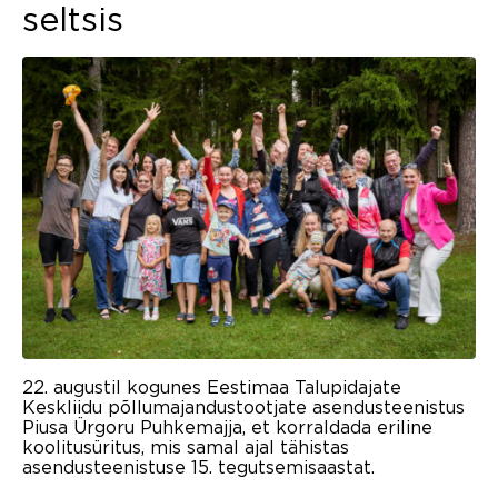
seltsis
22. augustil kogunes Eestimaa Talupidajate
Keskliidu põllumajandustootjate asendusteenistus
Piusa Ürgoru Puhkemajja, et korraldada eriline
koolitusüritus, mis samal ajal tähistas
asendusteenistuse 15. tegutsemisaastat.