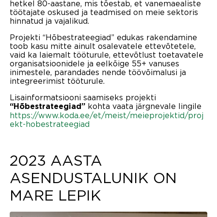
hetkel 80-aastane, mis tõestab, et vanemaealiste
töötajate oskused ja teadmised on meie sektoris
hinnatud ja vajalikud.
Projekti “Hõbestrateegiad” edukas rakendamine
toob kasu mitte ainult osalevatele ettevõtetele,
vaid ka laiemalt tööturule, ettevõtlust toetavatele
organisatsioonidele ja eelkõige 55+ vanuses
inimestele, parandades nende töövõimalusi ja
integreerimist tööturule.
Lisainformatsiooni saamiseks projekti
kohta vaata järgnevale lingile
“Hõbestrateegiad”
https://www.koda.ee/et/meist/meieprojektid/proj
ekt-hobestrateegiad
2023 AASTA
ASENDUSTALUNIK ON
MARE LEPIK