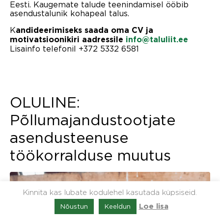
Eesti. Kaugemate talude teenindamisel ööbib
asendustalunik kohapeal talus.
K
andideerimiseks saada oma CV ja
motivatsioonikiri aadressile
info@taluliit.ee
Lisainfo telefonil +372 5332 6581
OLULINE:
Põllumajandustootjate
asendusteenuse
töökorralduse muutus
Kinnita kas lubate kodulehel kasutada küpsiseid.
Nõustun
Keeldun
Loe lisa