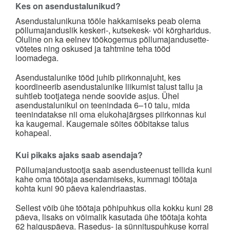
Kes on asendustalunikud?
Asendustalunikuna tööle hakkamiseks peab olema
põllumajanduslik keskeri-, kutsekesk- või kõrgharidus.
Oluline on ka eelnev töökogemus põllumajandusette­
võtetes ning oskused ja tahtmine teha tööd
loomadega.
Asendustalunike tööd juhib piirkonnajuht, kes
koordineerib asendustalunike liikumist talust tallu ja
suhtleb tootjatega nende soovide asjus. Ühel
asendustalunikul on teenindada 6–10 talu, mida
teenindatakse nii oma elukohajärgses piirkonnas kui
ka kaugemal. Kaugemale sõites ööbitakse talus
kohapeal.
Kui pikaks ajaks saab asendaja?
Põllumajandustootja saab asendusteenust tellida kuni
kahe oma töötaja asendamiseks, kummagi töötaja
kohta kuni 90 päeva kalendriaastas.
Sellest võib ühe töötaja põhipuhkus olla kokku kuni 28
päeva, lisaks on võimalik kasutada ühe töötaja kohta
62 haiguspäeva. Rasedus- ja sünnituspuhkuse korral