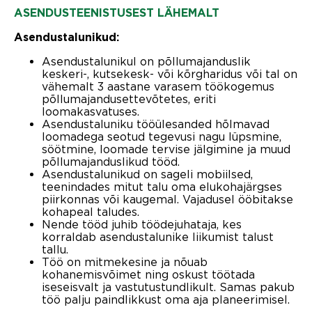
ASENDUSTEENISTUSEST LÄHEMALT
Asendustalunikud:
Asendustalunikul on põllumajanduslik
keskeri-, kutsekesk- või kõrgharidus või tal on
vähemalt 3 aastane varasem töökogemus
põllumajandusettevõtetes, eriti
loomakasvatuses.
Asendustaluniku tööülesanded hõlmavad
loomadega seotud tegevusi nagu lüpsmine,
söötmine, loomade tervise jälgimine ja muud
põllumajanduslikud tööd.
Asendustalunikud on sageli mobiilsed,
teenindades mitut talu oma elukohajärgses
piirkonnas või kaugemal. Vajadusel ööbitakse
kohapeal taludes.
Nende tööd juhib töödejuhataja, kes
korraldab asendustalunike liikumist talust
tallu.
Töö on mitmekesine ja nõuab
kohanemisvõimet ning oskust töötada
iseseisvalt ja vastutustundlikult. Samas pakub
töö palju paindlikkust oma aja planeerimisel.