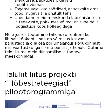
arengusse, pakkudes pidevaid
koolitusvõimalusi.
Tagame vajalikud tööriided, et saaksite oma
tööd mugavalt ja ohutult teha.
Ühendame meie meeskonda läbi ühisürituste
ja tegevuste, pakkudes võimalust suhelda ja
lõõgastuda koos kolleegidega.
Meie juures töötamine tähendab rohkem kui
lihtsalt töökoht – see on võimalus kasvada,
panustada ja olla osa põllumajandus kogukonnast,
mis väärtustab iga liikme panust ja heaolu. Ootame
teid liituma meie dünaamilise ja toetava
meeskonnaga!
Taluliit liitus projekti
“Hõbestrateegiad”
pilootprogrammiga