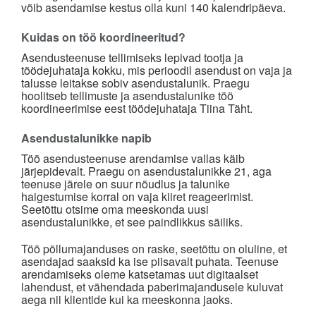
võib asendamise kestus olla kuni 140 kalendripäeva.
Kuidas on töö koordineeritud?
Asendusteenuse tellimiseks lepivad tootja ja
töödejuhataja kokku, mis perioodil asendust on vaja ja
talusse leitakse sobiv asendustalunik. Praegu
hoolitseb tellimuste ja asendustalunike töö
koordineerimise eest töödejuhataja Tiina Täht.
Asendustalunikke napib
Töö asendusteenuse arendamise vallas käib
järjepidevalt. Praegu on asendustalunikke 21, aga
teenuse järele on suur nõudlus ja talunike
haigestumise korral on vaja kiiret reageerimist.
Seetõttu otsime oma meeskonda uusi
asendustalunikke, et see paindlikkus säiliks.
Töö põllumajanduses on raske, seetõttu on oluline, et
asendajad saaksid ka ise piisavalt puhata. Teenuse
arendamiseks oleme katsetamas uut digitaalset
lahendust, et vähendada paberimajandusele kuluvat
aega nii klientide kui ka meeskonna jaoks.