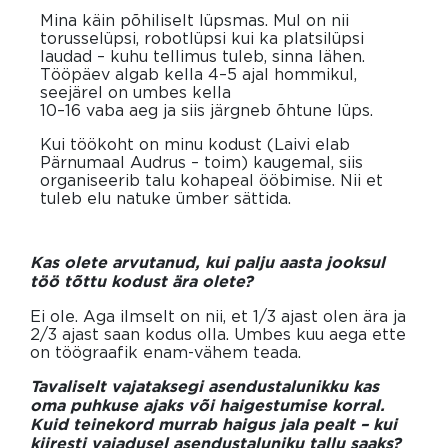
Mina käin põhiliselt lüpsmas. Mul on nii
torusselüpsi, robotlüpsi kui ka platsilüpsi
laudad – kuhu tellimus tuleb, sinna lähen.
Tööpäev algab kella 4–5 ajal hommikul,
seejärel on umbes kella
10–16 vaba aeg ja siis järgneb õhtune lüps.
Kui töökoht on minu kodust (Laivi elab
Pärnumaal Audrus – toim) kaugemal, siis
organiseerib talu kohapeal ööbimise. Nii et
tuleb elu natuke ümber sättida.
Kas olete arvutanud, kui palju aasta jooksul
töö tõttu kodust ära olete?
Ei ole. Aga ilmselt on nii, et 1/3 ajast olen ära ja
2/3 ajast saan kodus olla. Umbes kuu aega ette
on töögraafik enam-vähem teada.
Tavaliselt vajataksegi asendustalunikku kas
oma puhkuse ajaks või haigestumise korral.
Kuid teinekord murrab haigus jala pealt – kui
kiiresti vajadusel asendustaluniku tallu saaks?