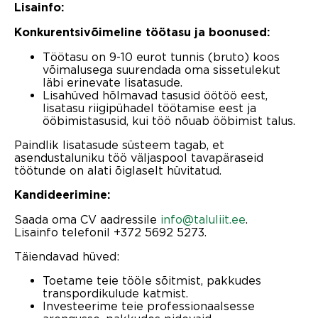
Lisainfo:
Konkurentsivõimeline töötasu ja boonused:
Töötasu on 9-10 eurot tunnis (bruto) koos
võimalusega suurendada oma sissetulekut
läbi erinevate lisatasude.
Lisahüved hõlmavad tasusid öötöö eest,
lisatasu riigipühadel töötamise eest ja
ööbimistasusid, kui töö nõuab ööbimist talus.
Paindlik lisatasude süsteem tagab, et
asendustaluniku töö väljaspool tavapäraseid
töötunde on alati õiglaselt hüvitatud.
Kandideerimine:
Saada oma CV aadressile
info@taluliit.ee
.
Lisainfo telefonil +372 5692 5273.
Täiendavad hüved:
Toetame teie tööle sõitmist, pakkudes
transpordikulude katmist.
Investeerime teie professionaalsesse