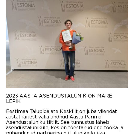
2023 AASTA ASENDUSTALUNIK ON MARE
LEPIK
Eestimaa Talupidajate Keskliit on juba viiendat
aastat järjest välja andnud Aasta Parima
Asendustaluniku tiitlit. See tunnustus läheb
asendustalunikule, kes on tõestanud end tööka ja
pühendunud partnerina nii talunike kui ka