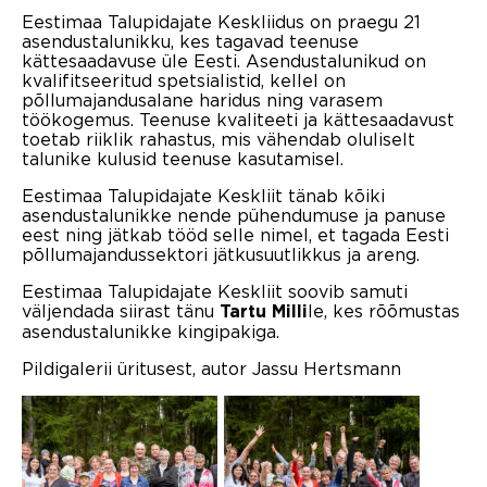
Eestimaa Talupidajate Keskliidus on praegu 21
asendustalunikku, kes tagavad teenuse
kättesaadavuse üle Eesti. Asendustalunikud on
kvalifitseeritud spetsialistid, kellel on
põllumajandusalane haridus ning varasem
töökogemus. Teenuse kvaliteeti ja kättesaadavust
toetab riiklik rahastus, mis vähendab oluliselt
talunike kulusid teenuse kasutamisel.
Eestimaa Talupidajate Keskliit tänab kõiki
asendustalunikke nende pühendumuse ja panuse
eest ning jätkab tööd selle nimel, et tagada Eesti
põllumajandussektori jätkusuutlikkus ja areng.
Eestimaa Talupidajate Keskliit soovib samuti
väljendada siirast tänu
le, kes rõõmustas
Tartu Milli
asendustalunikke kingipakiga.
Pildigalerii üritusest, autor Jassu Hertsmann