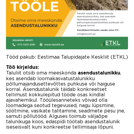
Tööd pakub: Eestimaa Talupidajate Keskliit (ETKL)
Töö kirjeldus:
Taluliit otsib oma meeskonda
,
asendustalunikku
kes asendab loomakasvatustalunikku
põllumajandusettevõttes puhkuse või haiguse
korral. Asendustalunik täidab konkreetset
tellimust kokkulepitud tööde osas kindlal
ajavahemikul. Tööülesanneteks võivad olla
loomadega seotud tegevused, nagu lüpsmine,
söötmine, vasikate talitamine, seadmete pesu jne,
samuti põllutööd. Alguses toimub väljaõpe
talunikuga koos, edaspidi töötab asendustalunik
iseseisvalt kuni konkreetse tellimisaja lõpuni.