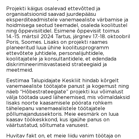
Projekti käigus osalevad ettevõtted ja
organisatsioonid saavad juurdepääsu
eksperditeadmistele vanemaealiste värbamise ja
hoidmisega seotud teemadel, osaleda koolitustel
ning õppevisiitidel. Esimene õppevisiit toimus
14.-15. märtsil 2024 Tartus, järgnev 17.-18. oktoobril
Poris, Soomes. Lisaks on projekti raames
planeeritud luua ühine koolitusprogramm
ettevõtete juhtidele, personalijuhtidele,
koolitajatele ja konsultantidele, et edendada
diskrimineerimisvastaseid strateegiaid ja
meetmeid.
Eestimaa Talupidajate Keskliit hindab kõrgelt
vanemaealiste töötajate panust ja kogemust ning
näeb “Hõbestrateegiate” projekti kui võimalust
välja töötada uued lähenemised, mis võimaldaksid
lisaks noorte kaasamisele pöörata rohkem
tähelepanu vanemaealistele töötajatele
põllumajandussektoris. Meie eesmärk on luua
kaasav töökeskkond, kus igaühe panus on
väärtustatud, sõltumata vanusest.
Huvitav fakt on, et meie liidu vanim töötaja on