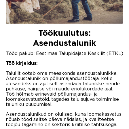
Töökuulutus:
Asendustalunik
Tööd pakub: Eestimaa Talupidajate Keskliit (ETKL)
Töö kirjeldus:
Taluliit ootab oma meeskonda asendustalunikke.
Asendustalunik on põllumajandustöötaja, kelle
ülesandeks on ajutiselt asendada talunikke nende
puhkuse, haiguse või muude eriolukordade ajal.
Töö hõlmab erinevaid põllumajandus- ja
loomakasvatustöid, tagades talu sujuva toimimise
taluniku puudumisel.
Asendustalunikud on olulised, kuna loomakasvatus
nõuab tööd seitse päeva nädalas, ja kvaliteetse
tööjõu tagamine on sektoris kriitilise tähtsusega.