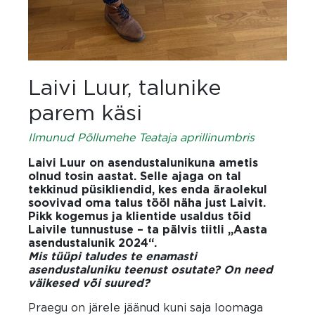
Laivi Luur, talunike
parem käsi
Ilmunud Põllumehe Teataja aprillinumbris
Laivi Luur on asendus­talunikuna ametis
olnud tosin aastat. Selle ajaga on tal
tekkinud püsikliendid, kes enda äraolekul
soovivad oma talus tööl näha just Laivit.
Pikk kogemus ja klientide usaldus tõid
Laivile tunnustuse – ta pälvis tiitli „Aasta
asendustalunik 2024“.
Mis tüüpi taludes te enamasti
asendustaluniku teenust osutate? On need
väikesed või suured?
Praegu on järele jäänud kuni saja loomaga