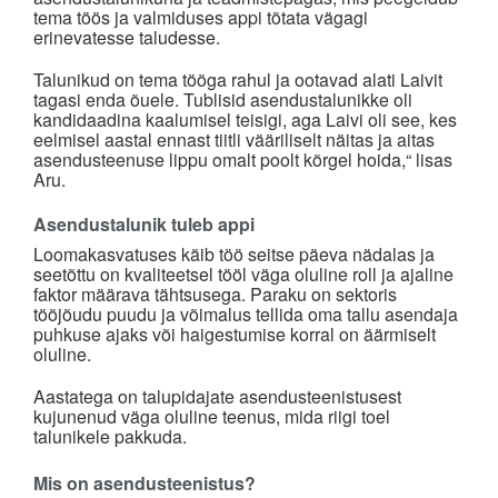
tema töös ja valmiduses appi tõtata vägagi
erinevatesse taludesse.
Talunikud on tema tööga rahul ja ootavad alati Laivit
tagasi enda õuele. Tublisid asendustalunikke oli
kandidaadina kaalumisel teisigi, aga Laivi oli see, kes
eelmisel aastal ennast tiitli vääriliselt näitas ja aitas
asendusteenuse lippu omalt poolt kõrgel hoida,“ lisas
Aru.
Asendustalunik tuleb appi
Loomakasvatuses käib töö seitse päeva nädalas ja
seetõttu on kvaliteetsel tööl väga oluline roll ja ajaline
faktor määrava tähtsusega. Paraku on sektoris
tööjõudu puudu ja võimalus tellida oma tallu asendaja
puhkuse ajaks või haigestumise korral on äärmiselt
oluline.
Aastatega on talupidajate asendusteenistusest
kujunenud väga oluline teenus, mida riigi toel
talunikele pakkuda.
Mis on asendusteenistus?