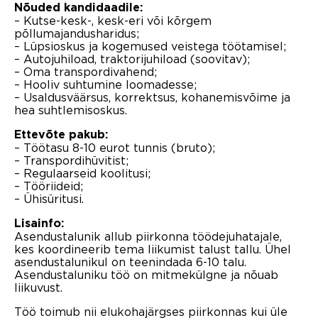
Nõuded kandidaadile:
– Kutse-kesk-, kesk-eri või kõrgem
põllumajandusharidus;
– Lüpsioskus ja kogemused veistega töötamisel;
– Autojuhiload, traktorijuhiload (soovitav);
– Oma transpordivahend;
– Hooliv suhtumine loomadesse;
– Usaldusväärsus, korrektsus, kohanemisvõime ja
hea suhtlemisoskus.
Ettevõte pakub:
– Töötasu 8-10 eurot tunnis (bruto);
– Transpordihüvitist;
– Regulaarseid koolitusi;
– Tööriideid;
– Ühisüritusi.
Lisainfo:
Asendustalunik allub piirkonna töödejuhatajale,
kes koordineerib tema liikumist talust tallu. Ühel
asendustalunikul on teenindada 6-10 talu.
Asendustaluniku töö on mitmekülgne ja nõuab
liikuvust.
Töö toimub nii elukohajärgses piirkonnas kui üle