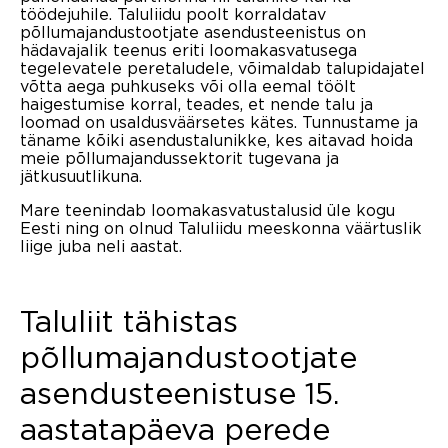
töödejuhile. Taluliidu poolt korraldatav
põllumajandustootjate asendusteenistus on
hädavajalik teenus eriti loomakasvatusega
tegelevatele peretaludele, võimaldab talupidajatel
võtta aega puhkuseks või olla eemal töölt
haigestumise korral, teades, et nende talu ja
loomad on usaldusväärsetes kätes. Tunnustame ja
täname kõiki asendustalunikke, kes aitavad hoida
meie põllumajandussektorit tugevana ja
jätkusuutlikuna.
Mare teenindab loomakasvatustalusid üle kogu
Eesti ning on olnud Taluliidu meeskonna väärtuslik
liige juba neli aastat.
Taluliit tähistas
põllumajandustootjate
asendusteenistuse 15.
aastatapäeva perede