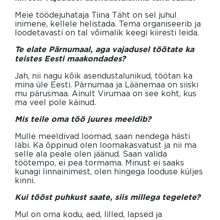
Meie töödejuhataja Tiina Täht on sel juhul
inimene, kellele helistada. Tema organiseerib ja
loodetavasti on tal võimalik keegi kiiresti leida.
Te elate Pärnumaal, aga vajadusel töötate ka
teistes Eesti maakondades?
Jah, nii nagu kõik asendustalunikud, töötan ka
mina üle Eesti. Pärnumaa ja Läänemaa on siiski
mu pärusmaa. Ainult Virumaa on see koht, kus
ma veel pole käinud.
Mis teile oma töö juures meeldib?
Mulle meeldivad loomad, saan nendega hästi
läbi. Ka õppinud olen loomakasvatust ja nii ma
selle ala peale olen jäänud. Saan valida
töötempo, ei pea tormama. Minust ei saaks
kunagi linnainimest, olen hingega looduse küljes
kinni.
Kui tööst puhkust saate, siis millega tegelete?
Mul on oma kodu, aed, lilled, lapsed ja