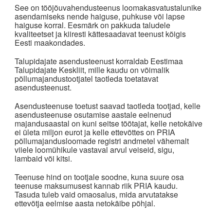
See on tööjõuvahendusteenus loomakasvatustalunike
asendamiseks nende haiguse, puhkuse või lapse
haiguse korral. Eesmärk on pakkuda taludele
kvaliteetset ja kiiresti kättesaadavat teenust kõigis
Eesti maakondades.
Talupidajate asendusteenust korraldab Eestimaa
Talupidajate Keskliit, mille kaudu on võimalik
põllumajandustootjatel taotleda toetatavat
asendusteenust.
Asendusteenuse toetust saavad taotleda tootjad, kelle
asendusteenuse osutamise aastale eelnenud
majandusaastal on kuni seitse töötajat, kelle netokäive
ei ületa miljon eurot ja kelle ettevõttes on PRIA
põllumajandusloomade registri andmetel vähemalt
viiele loomühikule vastaval arvul veiseid, sigu,
lambaid või kitsi.
Teenuse hind on tootjale soodne, kuna suure osa
teenuse maksumusest kannab riik PRIA kaudu.
Tasuda tuleb vaid omaosalus, mida arvutatakse
ettevõtja eelmise aasta netokäibe põhjal.