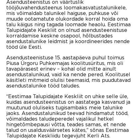
Asendusteenistus on väärtuslik
tööjõuvahendusteenus loomakasvatustalunikele,
mis võimaldab talunikel haiguse, puhkuse või
muude ootamatute olukordade korral hoida oma
talu käigus ning tagada loomade heaolu. Eestimaa
Talupidajate Keskliit on olnud asendusteenistuse
korraldamise keskne osapool, hõlbustades
asendustalunike leidmist ja koordineerides nende
tööd üle Eesti.
Asendusteenistuse 15. aastapäeva puhul toimus
Piusa Ürgoru Puhkemajas koolitusüritus, mis oli
tavapärasest erinev – kohal olid mitte ainult
asendustalunikud, vaid ka nende pered. Koolitusel
käsitleti mitmeid olulisi teemasid, mis puudutavad
asendustalunike tööd taludes.
“Eestimaa Talupidajate Keskliit on uhke selle üle,
kuidas asendusteenistus on aastatega kasvanud ja
muutunud oluliseks tugisambaks meie talunike
jaoks. Asendustalunikud teevad hindamatut tööd,
võimaldades taludeperedel vajalikul hetkel
hingetõmbepausi võtta, teades samas, et nende
talud on usaldusväärsetes kätes,” sõnas Eestimaa
Talupidajate Keskliidu tegevjuht Kerli Ats.