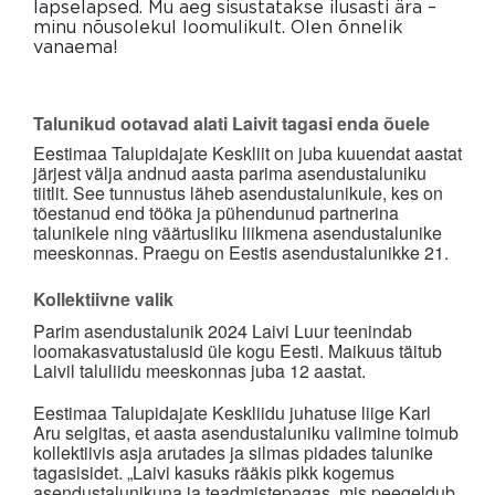
lapselapsed. Mu aeg sisustatakse ilusasti ära –
minu nõusolekul loomulikult. Olen õnnelik
vanaema!
Talunikud ootavad alati Laivit tagasi enda õuele
Eestimaa Talupidajate Keskliit on juba kuuendat aastat
järjest välja andnud aasta parima asendustaluniku
tiitlit. See tunnustus läheb asendustalunikule, kes on
tõestanud end tööka ja pühendunud partnerina
talunikele ning väärtusliku liikmena asendustalunike
meeskonnas. Praegu on Eestis asendustalunikke 21.
Kollektiivne valik
Parim asendustalunik 2024 Laivi Luur teenindab
loomakasvatustalusid üle kogu Eesti. Maikuus täitub
Laivil taluliidu meeskonnas juba 12 aastat.
Eestimaa Talupidajate Keskliidu juhatuse liige Karl
Aru selgitas, et aasta asendustaluniku valimine toimub
kollektiivis asja arutades ja silmas pidades talunike
tagasisidet. „Laivi kasuks rääkis pikk kogemus
asendustalunikuna ja teadmistepagas, mis peegeldub