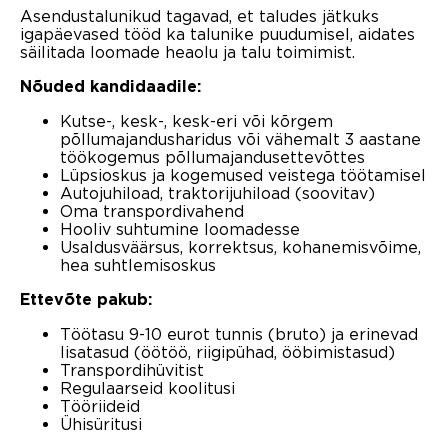
Asendustalunikud tagavad, et taludes jätkuks
igapäevased tööd ka talunike puudumisel, aidates
säilitada loomade heaolu ja talu toimimist.
Nõuded kandidaadile:
Kutse-, kesk-, kesk-eri või kõrgem
põllumajandusharidus või vähemalt 3 aastane
töökogemus põllumajandusettevõttes
Lüpsioskus ja kogemused veistega töötamisel
Autojuhiload, traktorijuhiload (soovitav)
Oma transpordivahend
Hooliv suhtumine loomadesse
Usaldusväärsus, korrektsus, kohanemisvõime,
hea suhtlemisoskus
Ettevõte pakub:
Töötasu 9-10 eurot tunnis (bruto) ja erinevad
lisatasud (öötöö, riigipühad, ööbimistasud)
Transpordihüvitist
Regulaarseid koolitusi
Tööriideid
Ühisüritusi