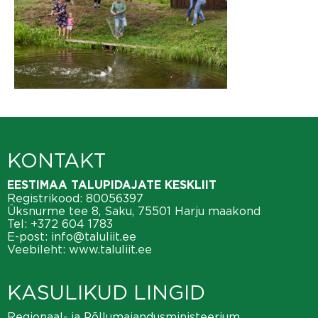
KONTAKT
EESTIMAA TALUPIDAJATE KESKLIIT
Registrikood: 80056397
Üksnurme tee 8, Saku, 75501 Harju maakond
Tel:
+372 604 1783
E-post:
info@taluliit.ee
Veebileht:
www.taluliit.ee
KASULIKUD LINGID
Regionaal- ja Põllumajandusministeerium