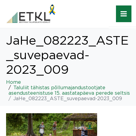
JaHe_082223_ASTE
_suvepaevad-
2023_009
Home
Taluliit tähistas põllumajandustootjate
asendusteenistuse 15. aastatapäeva perede seltsis
JaHe_082223_ASTE_suvepaevad-2023_009