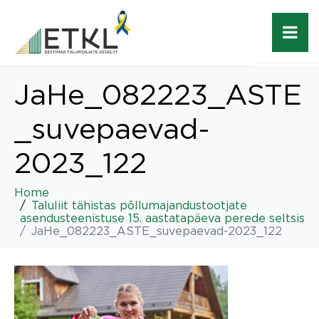
JaHe_082223_ASTE
_suvepaevad-
2023_122
Home
Taluliit tähistas põllumajandustootjate
asendusteenistuse 15. aastatapäeva perede seltsis
JaHe_082223_ASTE_suvepaevad-2023_122