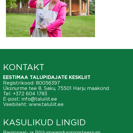
KONTAKT
EESTIMAA TALUPIDAJATE KESKLIIT
Registrikood: 80056397
Üksnurme tee 8, Saku, 75501 Harju maakond
Tel:
+372 604 1783
E-post:
info@taluliit.ee
Veebileht:
www.taluliit.ee
KASULIKUD LINGID
Regionaal- ja Põllumajandusministeerium