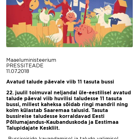
Maaeluministeerium
PRESSITEADE
11.07.2018
Avatud talude päevale viib 11 tasuta bussi
22. juulil toimuval neljandal üle-eestilisel avatud
talude päeval viib huvilisi taludesse 11 tasuta
bussi, millest kaheksa sõidab ringi mandril ning
kolm külastab Saaremaa talusid. Tasuta
bussireise taludesse korraldavad Eesti
Põllumajandus-Kaubanduskoda ja Eestimaa
Talupidajate Keskliit.
„Bussireiside kavandamisel ja talude valimisel