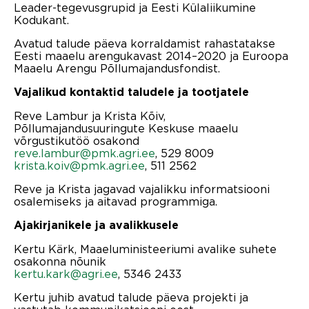
Leader-tegevusgrupid ja Eesti Külaliikumine
Kodukant.
Avatud talude päeva korraldamist rahastatakse
Eesti maaelu arengukavast 2014–2020 ja Euroopa
Maaelu Arengu Põllumajandusfondist.
Vajalikud kontaktid taludele ja tootjatele
Reve Lambur ja Krista Kõiv,
Põllumajandusuuringute Keskuse maaelu
võrgustikutöö osakond
reve.lambur@pmk.agri.ee
, 529 8009
krista.koiv@pmk.agri.ee
, 511 2562
Reve ja Krista jagavad vajalikku informatsiooni
osalemiseks ja aitavad programmiga.
Ajakirjanikele ja avalikkusele
Kertu Kärk, Maaeluministeeriumi avalike suhete
osakonna nõunik
kertu.kark@agri.ee
, 5346 2433
Kertu juhib avatud talude päeva projekti ja