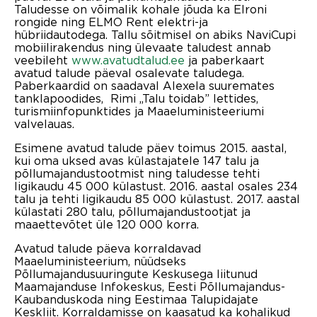
Taludesse on võimalik kohale jõuda ka Elroni
rongide ning ELMO Rent elektri-ja
hübriidautodega. Tallu sõitmisel on abiks NaviCupi
mobiilirakendus ning ülevaate taludest annab
veebileht
www.avatudtalud.ee
ja paberkaart
avatud talude päeval osalevate taludega.
Paberkaardid on saadaval Alexela suuremates
tanklapoodides, Rimi „Talu toidab” lettides,
turismiinfopunktides ja Maaeluministeeriumi
valvelauas.
Esimene avatud talude päev toimus 2015. aastal,
kui oma uksed avas külastajatele 147 talu ja
põllumajandustootmist ning taludesse tehti
ligikaudu 45 000 külastust. 2016. aastal osales 234
talu ja tehti ligikaudu 85 000 külastust. 2017. aastal
külastati 280 talu, põllumajandustootjat ja
maaettevõtet üle 120 000 korra.
Avatud talude päeva korraldavad
Maaeluministeerium, nüüdseks
Põllumajandusuuringute Keskusega liitunud
Maamajanduse Infokeskus, Eesti Põllumajandus-
Kaubanduskoda ning Eestimaa Talupidajate
Keskliit. Korraldamisse on kaasatud ka kohalikud