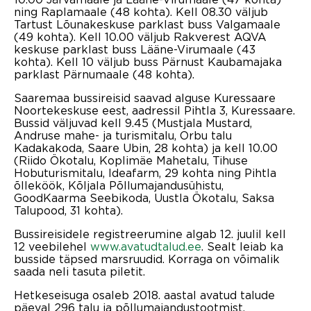
ning Raplamaale (48 kohta). Kell 08.30 väljub
Tartust Lõunakeskuse parklast buss Valgamaale
(49 kohta). Kell 10.00 väljub Rakverest AQVA
keskuse parklast buss Lääne-Virumaale (43
kohta). Kell 10 väljub buss Pärnust Kaubamajaka
parklast Pärnumaale (48 kohta).
Saaremaa bussireisid saavad alguse Kuressaare
Noortekeskuse eest, aadressil Pihtla 3, Kuressaare.
Bussid väljuvad kell 9.45 (Mustjala Mustard,
Andruse mahe- ja turismitalu, Orbu talu
Kadakakoda, Saare Ubin, 28 kohta) ja kell 10.00
(Riido Ökotalu, Koplimäe Mahetalu, Tihuse
Hobuturismitalu, Ideafarm, 29 kohta ning Pihtla
õlleköök, Kõljala Põllumajandusühistu,
GoodKaarma Seebikoda, Uustla Ökotalu, Saksa
Talupood, 31 kohta).
Bussireisidele registreerumine algab 12. juulil kell
12 veebilehel
www.avatudtalud.ee
. Sealt leiab ka
busside täpsed marsruudid. Korraga on võimalik
saada neli tasuta piletit.
Hetkeseisuga osaleb 2018. aastal avatud talude
päeval 296 talu ja põllumajandustootmist.