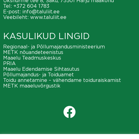
Üksnurme tee 8, Saku, 75501 Harju maakond
Tel:
+372 604 1783
E-post:
info@taluliit.ee
Veebileht:
www.taluliit.ee
KASULIKUD LINGID
Regionaal- ja Põllumajandusministeerium
METK nõuandeteenistus
Maaelu Teadmuskeskus
PRIA
Maaelu Edendamise Sihtasutus
Põllumajandus- ja Toiduamet
Toidu annetamine – vähendame toiduraiskamist
METK maaeluvõrgustik