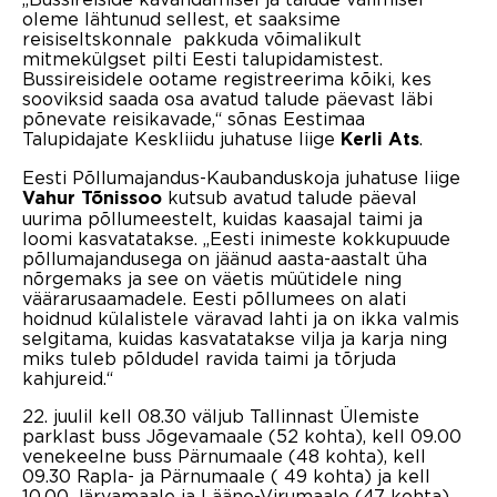
oleme lähtunud sellest, et saaksime
reisiseltskonnale pakkuda võimalikult
mitmekülgset pilti Eesti talupidamistest.
Bussireisidele ootame registreerima kõiki, kes
sooviksid saada osa avatud talude päevast läbi
põnevate reisikavade,“ sõnas Eestimaa
Talupidajate Keskliidu juhatuse liige
.
Kerli Ats
Eesti Põllumajandus-Kaubanduskoja juhatuse liige
kutsub avatud talude päeval
Vahur Tõnissoo
uurima põllumeestelt, kuidas kaasajal taimi ja
loomi kasvatatakse. „Eesti inimeste kokkupuude
põllumajandusega on jäänud aasta-aastalt üha
nõrgemaks ja see on väetis müütidele ning
väärarusaamadele. Eesti põllumees on alati
hoidnud külalistele väravad lahti ja on ikka valmis
selgitama, kuidas kasvatatakse vilja ja karja ning
miks tuleb põldudel ravida taimi ja tõrjuda
kahjureid.“
22. juulil kell 08.30 väljub Tallinnast Ülemiste
parklast buss Jõgevamaale (52 kohta), kell 09.00
venekeelne buss Pärnumaale (48 kohta), kell
09.30 Rapla- ja Pärnumaale ( 49 kohta) ja kell
10.00 Järvamaale ja Lääne-Virumaale (47 kohta)