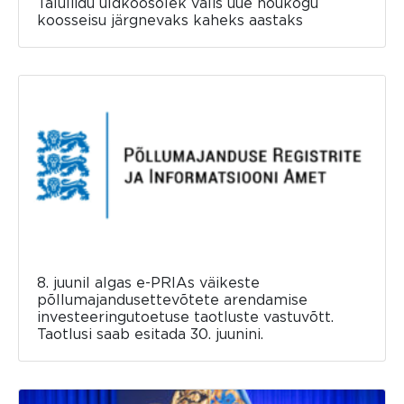
Taluliidu üldkoosolek valis uue nõukogu
koosseisu järgnevaks kaheks aastaks
8. juunil algas e-PRIAs väikeste
põllumajandusettevõtete arendamise
investeeringutoetuse taotluste vastuvõtt.
Taotlusi saab esitada 30. juunini.