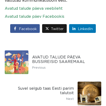
vastutab kommunikatsiooni eest.
Avatud talude päeva veebileht
Avatud talude päev Facebookis
Facebook
Twitter
LinkedIn
AVATUD TALUDE PÄEVA
BUSSIREISID SAAREMAAL
Previous
Suvel selgub taas Eesti parim
talutoit
Next