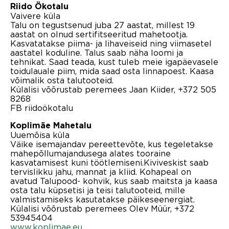
Riido Ökotalu
Vaivere küla
Talu on tegustsenud juba 27 aastat, millest 19
aastat on olnud sertifitseeritud mahetootja.
Kasvatatakse piima- ja lihaveiseid ning viimasetel
aastatel koduline. Talus saab näha loomi ja
tehnikat. Saad teada, kust tuleb meie igapäevasele
toidulauale piim, mida saad osta linnapoest. Kaasa
võimalik osta talutooteid.
Külalisi võõrustab peremees Jaan Kiider, +372 505
8268
FB riidoökotalu
Koplimäe Mahetalu
Uuemõisa küla
Väike isemajandav pereettevõte, kus tegeletakse
mahepõllumajandusega alates tooraine
kasvatamisest kuni töötlemiseni.Kiviveskist saab
tervislikku jahu, mannat ja kliid. Kohapeal on
avatud Talupood- kohvik, kus saab maitsta ja kaasa
osta talu küpsetisi ja teisi talutooteid, mille
valmistamiseks kasutatakse päikeseenergiat.
Külalisi võõrustab peremees Olev Müür, +372
53945404
www.koplimae.eu