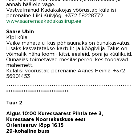
annab häälele väge.
Vastvalminud Kadakakojas võõrustab külalisi
perenaine Liisi Kuivjõgi, +372 58228772
www.saaremaakadakasiirup.ee
Saare Ubin
Kipi küla
Väike mahetalu, kus põhisuunaks on õunakasvatus.
Lisaks kasvatatakse kartulit ja köögivilja. Talus on
võimalik näha loomi- kitsi, eesleid, poni ja küülikuid.
Õunaaias toimetavad mesilaspered, kes toodavad
mahemett.
Külalisi võõrustab perenaine Agnes Heinla, +372
56901453
**********************************************************
*****************************
Tuur 2
A
lgus 10:00 Kuressaarest Pihtla tee 3,
Kuressaare Noortekeskuse eest
Orienteeruv lõpp 16.15
29-kohaline buss