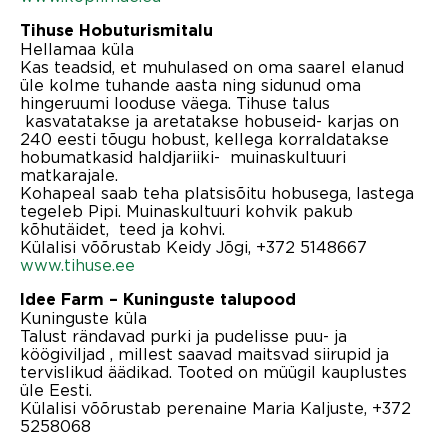
Tihuse Hobuturismitalu
Hellamaa küla
Kas teadsid, et muhulased on oma saarel elanud
üle kolme tuhande aasta ning sidunud oma
hingeruumi looduse väega. Tihuse talus
kasvatatakse ja aretatakse hobuseid- karjas on
240 eesti tõugu hobust, kellega korraldatakse
hobumatkasid haldjariiki- muinaskultuuri
matkarajale.
Kohapeal saab teha platsisõitu hobusega, lastega
tegeleb Pipi. Muinaskultuuri kohvik pakub
kõhutäidet, teed ja kohvi.
Külalisi võõrustab Keidy Jõgi, +372 5148667
www.tihuse.ee
Idee Farm – Kuninguste talupood
Kuninguste küla
Talust rändavad purki ja pudelisse puu- ja
köögiviljad , millest saavad maitsvad siirupid ja
tervislikud äädikad. Tooted on müügil kauplustes
üle Eesti.
Külalisi võõrustab perenaine Maria Kaljuste, +372
5258068