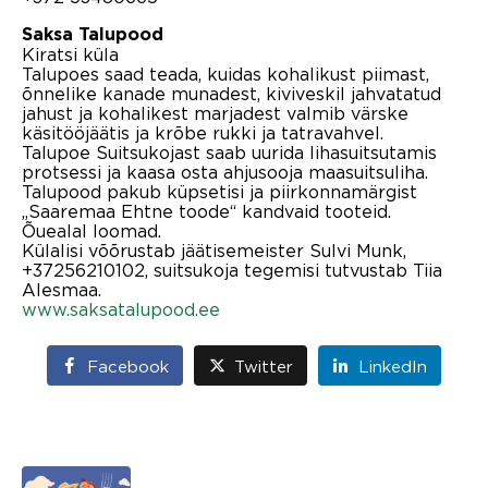
Saksa Talupood
Kiratsi küla
Talupoes saad teada, kuidas kohalikust piimast,
õnnelike kanade munadest, kiviveskil jahvatatud
jahust ja kohalikest marjadest valmib värske
käsitööjäätis ja krõbe rukki ja tatravahvel.
Talupoe Suitsukojast saab uurida lihasuitsutamis
protsessi ja kaasa osta ahjusooja maasuitsuliha.
Talupood pakub küpsetisi ja piirkonnamärgist
„Saaremaa Ehtne toode“ kandvaid tooteid.
Õuealal loomad.
Külalisi võõrustab jäätisemeister Sulvi Munk,
+37256210102, suitsukoja tegemisi tutvustab Tiia
Alesmaa.
www.saksatalupood.ee
Facebook
Twitter
LinkedIn