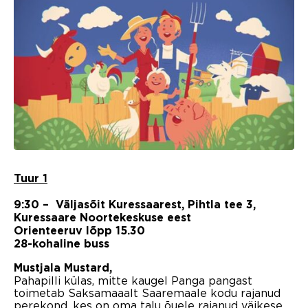
Tuur 1
9:30 – Väljasõit Kuressaarest, Pihtla tee 3,
Kuressaare Noortekeskuse eest
Orienteeruv lõpp 15.30
28-kohaline buss
Mustjala Mustard,
Pahapilli külas, mitte kaugel Panga pangast
toimetab Saksamaaalt Saaremaale kodu rajanud
perekond, kes on oma talu õuele rajanud väikese