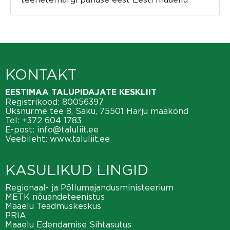
KONTAKT
EESTIMAA TALUPIDAJATE KESKLIIT
Registrikood: 80056397
Üksnurme tee 8, Saku, 75501 Harju maakond
Tel:
+372 604 1783
E-post:
info@taluliit.ee
Veebileht:
www.taluliit.ee
KASULIKUD LINGID
Regionaal- ja Põllumajandusministeerium
METK nõuandeteenistus
Maaelu Teadmuskeskus
PRIA
Maaelu Edendamise Sihtasutus