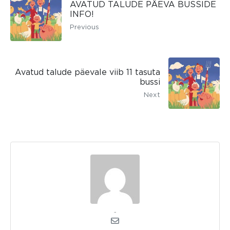
AVATUD TALUDE PÄEVA BUSSIDE
INFO!
Previous
Avatud talude päevale viib 11 tasuta
bussi
Next
admin