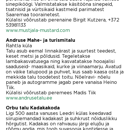
sinepiköögi. Valmistatakse käsitööna sinepeid,
tsatnisid ja vürtsikaid kastmeid parimatest
Saaremaa toorainetest.
Külalisi võõrustab perenaine Birgit Kutzera, +372
53981133
www.mustjala-mustard.com
Andruse Mahe- ja turismitalu
Rahtla küla
Talu asub eemal linnakärast ja suurtest teedest,
keset metsi ja põldusid. Tegeletakse
lambakasvatusega ning kasvatatakse hooajalisi
saaduseid- maasikaid, kurke ja viinaamarju. Avatud
on väike talupood ja puhvet, kus saab kaasa osta ja
mekkida talu toodetest toitu. Nõelravi- nõelu
paneb ja autogramme jagab pere vanaisa Heino
Tiik.
Külalisi võõrustab peremees Madis Tiik
www.andrusetalu.ee
Orbu talu Kadakakoda
Ligi 500 aasta vanuses Leedri külas keedavad
siirupiemandad kadakast ja suhkrust nõiduslikku
hõrgutist. Kadakas on rahvausu järgi elujõu ja
rõõmu andja, mis toob suvesooja kontidesse ja