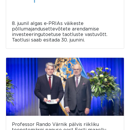
8. juunil algas e-PRIAs väikeste
põllumajandusettevõtete arendamise
investeeringutoetuse taotluste vastuvõtt.
Taotlusi saab esitada 30. juunini.
Professor Rando Värnik pälvis riikliku
teenetemärgi panuse eest Eesti maaellu