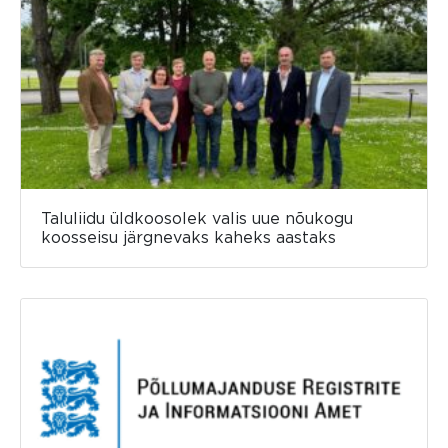
Taluliidu üldkoosolek valis uue nõukogu
koosseisu järgnevaks kaheks aastaks