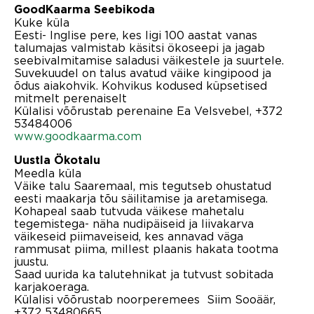
GoodKaarma Seebikoda
Kuke küla
Eesti- Inglise pere, kes ligi 100 aastat vanas
talumajas valmistab käsitsi ökoseepi ja jagab
seebivalmitamise saladusi väikestele ja suurtele.
Suvekuudel on talus avatud väike kingipood ja
õdus aiakohvik. Kohvikus kodused küpsetised
mitmelt perenaiselt
Külalisi võõrustab perenaine Ea Velsvebel, +372
53484006
www.goodkaarma.com
Uustla Ökotalu
Meedla küla
Väike talu Saaremaal, mis tegutseb ohustatud
eesti maakarja tõu säilitamise ja aretamisega.
Kohapeal saab tutvuda väikese mahetalu
tegemistega- näha nudipäiseid ja liivakarva
väikeseid piimaveiseid, kes annavad väga
rammusat piima, millest plaanis hakata tootma
juustu.
Saad uurida ka talutehnikat ja tutvust sobitada
karjakoeraga.
Külalisi võõrustab noorperemees Siim Sooäär,
+372 53480665