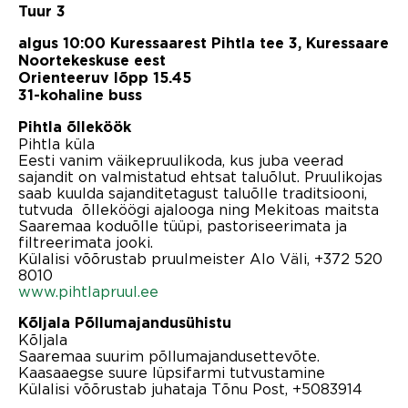
Tuur 3
algus 10:00 Kuressaarest Pihtla tee 3, Kuressaare
Noortekeskuse eest
Orienteeruv lõpp 15.45
31-kohaline buss
Pihtla õlleköök
Pihtla küla
Eesti vanim väikepruulikoda, kus juba veerad
sajandit on valmistatud ehtsat taluõlut. Pruulikojas
saab kuulda sajanditetagust taluõlle traditsiooni,
tutvuda õlleköögi ajalooga ning Mekitoas maitsta
Saaremaa koduõlle tüüpi, pastoriseerimata ja
filtreerimata jooki.
Külalisi võõrustab pruulmeister Alo Väli, +372 520
8010
www.pihtlapruul.ee
Kõljala Põllumajandusühistu
Kõljala
Saaremaa suurim põllumajandusettevõte.
Kaasaaegse suure lüpsifarmi tutvustamine
Külalisi võõrustab juhataja Tõnu Post, +5083914