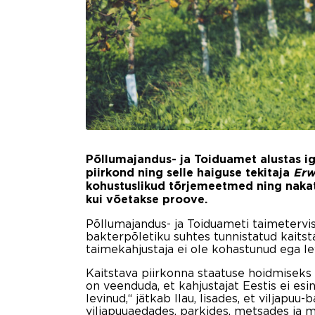
Põllumajandus- ja Toiduamet alustas iga
piirkond ning selle haiguse tekitaja
Erw
kohustuslikud tõrjemeetmed ning nakatu
kui võetakse proove.
Põllumajandus- ja Toiduameti taimetervise
bakterpõletiku suhtes tunnistatud kaitst
taimekahjustaja ei ole kohastunud ega le
Kaitstava piirkonna staatuse hoidmiseks 
on veenduda, et kahjustajat Eestis ei esi
levinud,“ jätkab Ilau, lisades, et viljapu
viljapuuaedades, parkides, metsades ja m