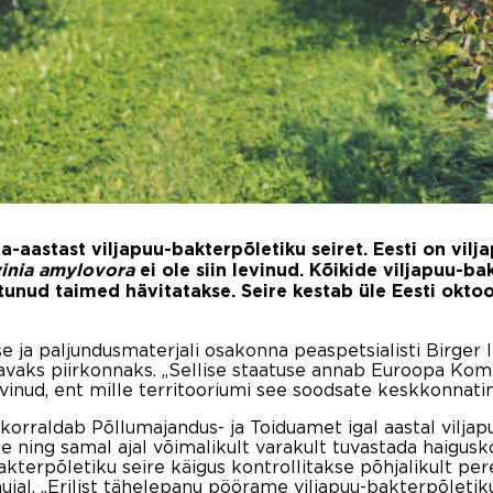
-aastast viljapuu-bakterpõletiku seiret. Eesti on vilj
inia amylovora
ei ole siin levinud. Kõikide viljapuu-ba
nud taimed hävitatakse. Seire kestab üle Eesti oktoobr
 ja paljundusmaterjali osakonna peaspetsialisti Birger Il
avaks piirkonnaks. „Sellise staatuse annab Euroopa Komis
vinud, ent mille territooriumi see soodsate keskkonnatin
korraldab Põllumajandus- ja Toiduamet igal aastal viljap
ne ning samal ajal võimalikult varakult tuvastada haigusk
u-bakterpõletiku seire käigus kontrollitakse põhjalikult 
ujal. „Erilist tähelepanu pöörame viljapuu-bakterpõleti