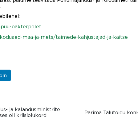
usest palume teavitada Põllumajandus- ja Toiduameti tai
.
ebilehel:
japuu-bakterpolet
ule/koduaed-maa-ja-mets/taimede-kahjustajad-ja-kaitse
dIn
us- ja kalandusministrite
Parima Talutoidu konk
s oli kriisiolukord