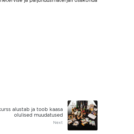
metervise ja paljundusmaterjali osakonda
urss alustab ja toob kaasa
olulised muudatused
Next