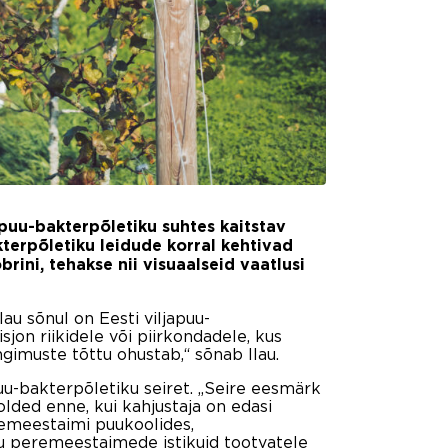
apuu-bakterpõletiku suhtes kaitstav
kterpõletiku leidude korral kehtivad
ini, tehakse nii visuaalseid vaatlusi
au sõnul on Eesti viljapuu-
jon riikidele või piirkondadele, kus
gimuste tõttu ohustab,“ sõnab Ilau.
uu-bakterpõletiku seiret. „Seire eesmärk
olded enne, kui kahjustaja on edasi
peremeestaimi puukoolides,
ku peremeestaimede istikuid tootvatele