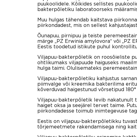
puukoolidele. Kõikides sellistes puukool
bakterpõletiku laboratoorseks määramise
Muu hulgas tähendab kaitstava piirkonna 
piirkondadest, mis on sellest kahjustajas
Õunapuu, pirnipuu ja teiste peremeestaim
märge „PZ Erwinia amylovora“ või „PZ ER
Eestis toodetud istikute puhul kontrolli
Viljapuu-bakterpõletik on roosõieliste p
ohtlikumaks viljapuude haiguseks maailma
hulga taimi. Olulisemateks peremeestaime
Viljapuu-bakterpõletiku kahjustus sarnan
piimvalge või kreemika bakterilima erit
kõverduvad haigestunud võrsetipud 180° 
Viljapuu-bakterpõletik levib nakatunult t
haiget oksa ja seejärel tervet taime. Put
piirkondadesse toimub inimtegevuse tagajä
Eestis on viljapuu-bakterpõletikku tuvast
tõrjemeetmete rakendamisega ning kaitst