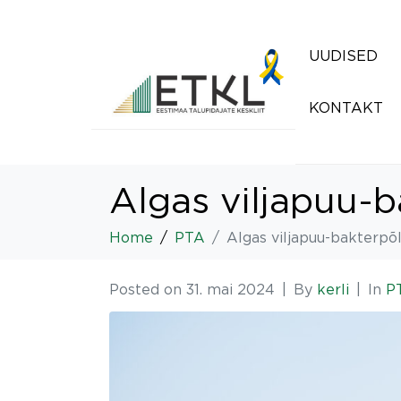
UUDISED
KONTAKT
Algas viljapuu-b
Home
PTA
Algas viljapuu-bakterpõl
Posted on
31. mai 2024
By
kerli
In
P