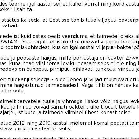
ides teeme igal aastal seiret kahel korral ning kord aast
ks,“ lisab ta.
staatus ka seda, et Eestisse tohib tuua viljapuu-bakter
t vabad.
ede istikuid ostes peab veenduma, et taimedel oleks ala
WIAM“. See tagab, et istikud pärinevad viljapuu-bakter
tud tootmiskohtadest, kus on igal aastal viljapuu-bakter
uude ja põõsaste haigus, mille põhjustaja on bakter
Erwin
s, kuna head viisi tema leviku peatamiseks ei ole ning h
deks on õunapuu, pirnipuu, pihlakas, tuhkpuu, viirpuu j
eb tulekahjustusega – õied, lehed ja viljad muutuvad pr
umine haigestunud taimeosadest. Väga tihti on nähtav k
allapoole.
aimelt tervetele tuule ja vihmaga, lisaks võib haigus lev
ukad ja linnud võivad samuti bakterit ühelt puult teisele 
rjel, istikute ja taimede viimisel ühest kohast teise.
atud 2012. ning 2019. aastal, mõlemal korral peatati tai
ava piirkonna staatus säilis.