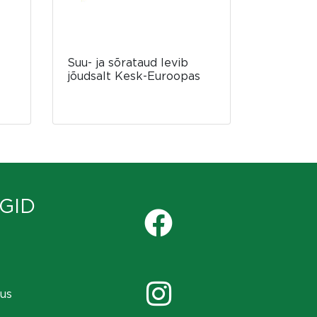
Suu- ja sõrataud levib
jõudsalt Kesk-Euroopas
t
GID
us