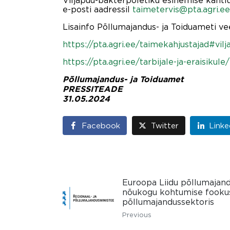
Viljapuu-bakterpõletiku esinemise kahtl
e-posti aadressil
taimetervis@pta.agri.ee
Lisainfo Põllumajandus- ja Toiduameti ve
https://pta.agri.ee/taimekahjustajad#vil
https://pta.agri.ee/tarbijale-ja-eraisik
Põllumajandus- ja Toiduamet
PRESSITEADE
31.05.2024
Facebook
Twitter
Linke
Euroopa Liidu põllumajand
nõukogu kohtumise fookuse
põllumajandussektoris
Previous