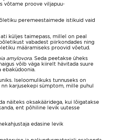
as võtame proove viljapuu-
põletiku peremeestaimede istikuid vaid
ti küljes taimepass, millel on peal
põletikust vabadest piirkondades ning
põletiku määramiseks proovid võetud.
ia amylovora
. Seda peetakse üheks
aigus võib väga kiirelt hävitada suure
a ebaküdoonia.
uuniks. Iseloomulikuks tunnuseks on
a nn karjusekepi sümptom, mille puhul
ida näiteks oksakääridega, kui lõigatakse
kanda, ent põhiline levik uutesse
mekahjustaja edasine levik