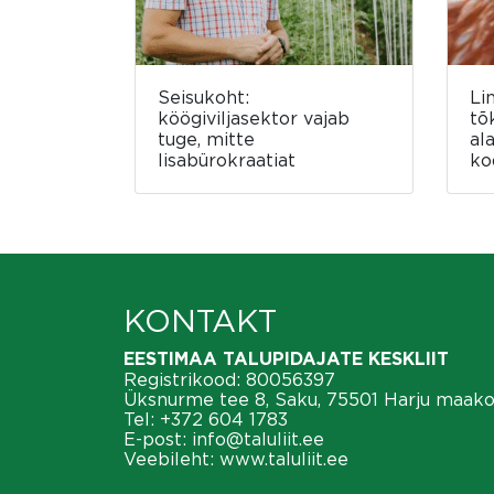
Seisukoht:
Li
köögiviljasektor vajab
tõ
tuge, mitte
al
lisabürokraatiat
ko
KONTAKT
EESTIMAA TALUPIDAJATE KESKLIIT
Registrikood: 80056397
Üksnurme tee 8, Saku, 75501 Harju maak
Tel:
+372 604 1783
E-post:
info@taluliit.ee
Veebileht:
www.taluliit.ee