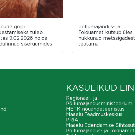
ndude gripi
Põllumajandus- ja
kestamiseks tuleb
Toiduamet kutsub üles
ates 9.02.2026 hoida
hukkunud metssigades
dulinnud siseruumides
teatama
KASULIKUD LIN
Regionaal- ja
Põllumajandusministeerium
METK nõuandeteenistus
ond
Maaelu Teadmuskeskus
PRIA
Maaelu Edendamise Sihtasut
Põllumajandus- ja Toiduamet