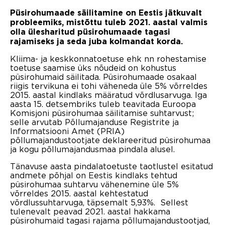
Püsirohumaade säilitamine on Eestis jätkuvalt
probleemiks, mistõttu tuleb 2021. aastal valmis
olla ülesharitud püsirohumaade tagasi
rajamiseks ja seda juba kolmandat korda.
Kliima- ja keskkonnatoetuse ehk nn rohestamise
toetuse saamise üks nõudeid on kohustus
püsirohumaid säilitada. Püsirohumaade osakaal
riigis tervikuna ei tohi väheneda üle 5% võrreldes
2015. aastal kindlaks määratud võrdlusarvuga. Iga
aasta 15. detsembriks tuleb teavitada Euroopa
Komisjoni püsirohumaa säilitamise suhtarvust;
selle arvutab Põllumajanduse Registrite ja
Informatsiooni Amet (PRIA)
põllumajandustootjate deklareeritud püsirohumaa
ja kogu põllumajandusmaa pindala alusel.
Tänavuse aasta pindalatoetuste taotlustel esitatud
andmete põhjal on Eestis kindlaks tehtud
püsirohumaa suhtarvu vähenemine üle 5%
võrreldes 2015. aastal kehtestatud
võrdlussuhtarvuga, täpsemalt 5,93%. Sellest
tulenevalt peavad 2021. aastal hakkama
püsirohumaid tagasi rajama põllumajandustootjad,