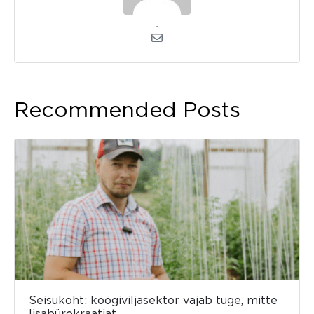
admin
Recommended Posts
Seisukoht: köögiviljasektor vajab tuge, mitte
lisabürokraatiat