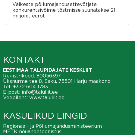
Väikeste põllumajandusettevõtjate
konkurentsivõime tõstmisse suunatakse 21
miljonit eurot
KONTAKT
EESTIMAA TALUPIDAJATE KESKLIIT
Registrikood: 80056397
Üksnurme tee 8, Saku, 75501 Harju maakond
Tel:
+372 604 1783
E-post:
info@taluliit.ee
Veebileht:
www.taluliit.ee
KASULIKUD LINGID
Regionaal- ja Põllumajandusministeerium
METK nõuandeteenistus