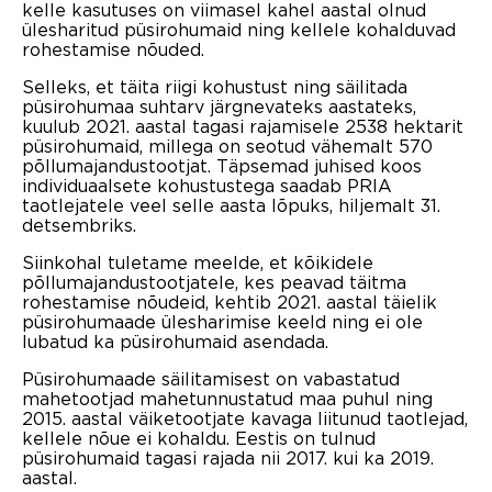
kelle kasutuses on viimasel kahel aastal olnud
ülesharitud püsirohumaid ning kellele kohalduvad
rohestamise nõuded.
Selleks, et täita riigi kohustust ning säilitada
püsirohumaa suhtarv järgnevateks aastateks,
kuulub 2021. aastal tagasi rajamisele 2538 hektarit
püsirohumaid, millega on seotud vähemalt 570
põllumajandustootjat. Täpsemad juhised koos
individuaalsete kohustustega saadab PRIA
taotlejatele veel selle aasta lõpuks, hiljemalt 31.
detsembriks.
Siinkohal tuletame meelde, et kõikidele
põllumajandustootjatele, kes peavad täitma
rohestamise nõudeid, kehtib 2021. aastal täielik
püsirohumaade ülesharimise keeld ning ei ole
lubatud ka püsirohumaid asendada.
Püsirohumaade säilitamisest on vabastatud
mahetootjad mahetunnustatud maa puhul ning
2015. aastal väiketootjate kavaga liitunud taotlejad,
kellele nõue ei kohaldu. Eestis on tulnud
püsirohumaid tagasi rajada nii 2017. kui ka 2019.
aastal.