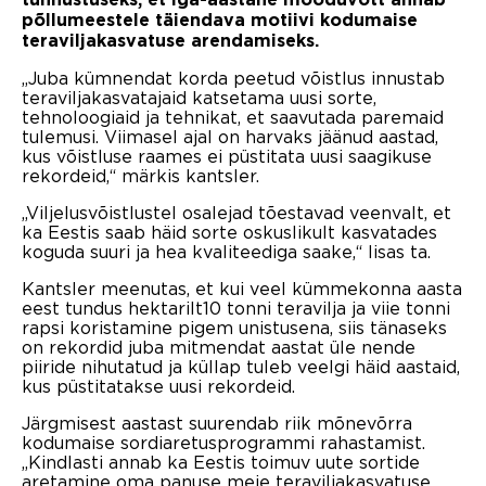
põllumeestele täiendava motiivi kodumaise
teraviljakasvatuse arendamiseks.
„Juba kümnendat korda peetud võistlus innustab
teraviljakasvatajaid katsetama uusi sorte,
tehnoloogiaid ja tehnikat, et saavutada paremaid
tulemusi. Viimasel ajal on harvaks jäänud aastad,
kus võistluse raames ei püstitata uusi saagikuse
rekordeid,“ märkis kantsler.
„Viljelusvõistlustel osalejad tõestavad veenvalt, et
ka Eestis saab häid sorte oskuslikult kasvatades
koguda suuri ja hea kvaliteediga saake,“ lisas ta.
Kantsler meenutas, et kui veel kümmekonna aasta
eest tundus hektarilt10 tonni teravilja ja viie tonni
rapsi koristamine pigem unistusena, siis tänaseks
on rekordid juba mitmendat aastat üle nende
piiride nihutatud ja küllap tuleb veelgi häid aastaid,
kus püstitatakse uusi rekordeid.
Järgmisest aastast suurendab riik mõnevõrra
kodumaise sordiaretusprogrammi rahastamist.
„Kindlasti annab ka Eestis toimuv uute sortide
aretamine oma panuse meie teraviljakasvatuse