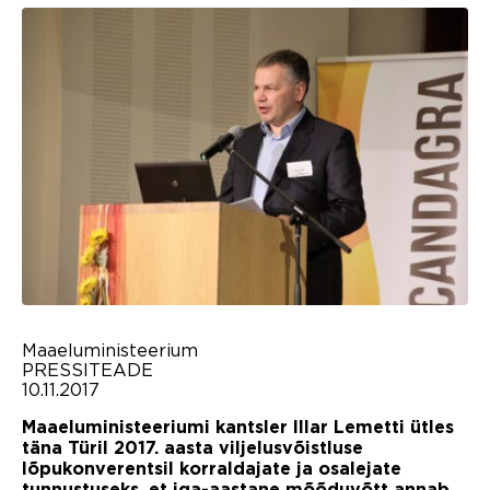
Maaeluministeerium
PRESSITEADE
10.11.2017
Maaeluministeeriumi kantsler Illar Lemetti ütles
täna Türil 2017. aasta viljelusvõistluse
lõpukonverentsil korraldajate ja osalejate
tunnustuseks, et iga-aastane mõõduvõtt annab