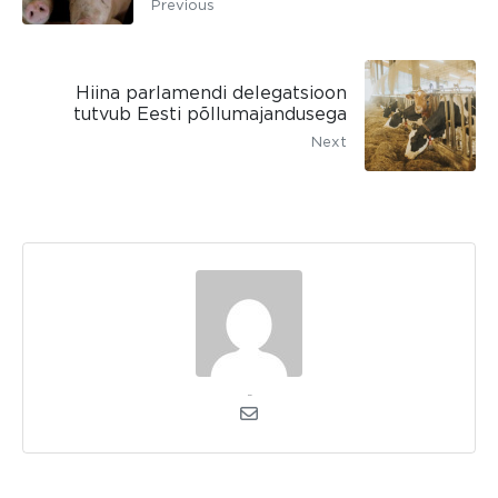
Previous
Hiina parlamendi delegatsioon
tutvub Eesti põllumajandusega
Next
kerli