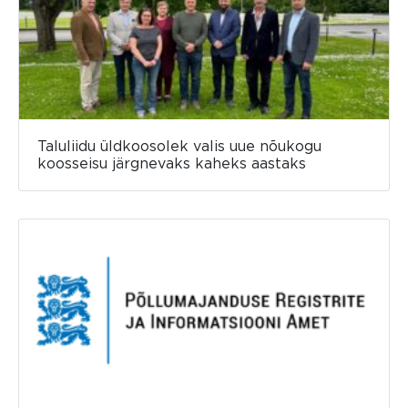
Taluliidu üldkoosolek valis uue nõukogu
koosseisu järgnevaks kaheks aastaks