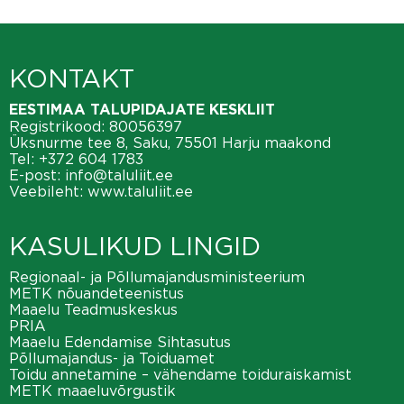
KONTAKT
EESTIMAA TALUPIDAJATE KESKLIIT
Registrikood: 80056397
Üksnurme tee 8, Saku, 75501 Harju maakond
Tel:
+372 604 1783
E-post:
info@taluliit.ee
Veebileht:
www.taluliit.ee
KASULIKUD LINGID
Regionaal- ja Põllumajandusministeerium
METK nõuandeteenistus
Maaelu Teadmuskeskus
PRIA
Maaelu Edendamise Sihtasutus
Põllumajandus- ja Toiduamet
Toidu annetamine – vähendame toiduraiskamist
METK maaeluvõrgustik