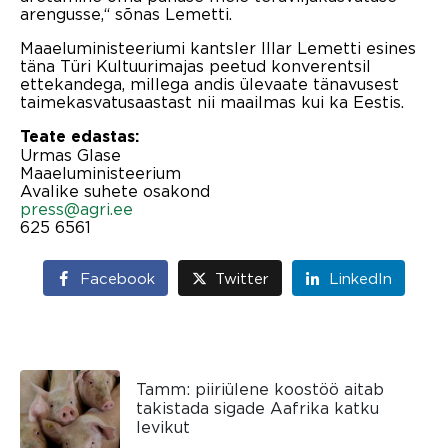
arengusse,“ sõnas Lemetti.
Maaeluministeeriumi kantsler Illar Lemetti esines
täna Türi Kultuurimajas peetud konverentsil
ettekandega, millega andis ülevaate tänavusest
taimekasvatusaastast nii maailmas kui ka Eestis.
Teate edastas:
Urmas Glase
Maaeluministeerium
Avalike suhete osakond
press@agri.ee
625 6561
Facebook
Twitter
LinkedIn
Tamm: piiriülene koostöö aitab
takistada sigade Aafrika katku
levikut