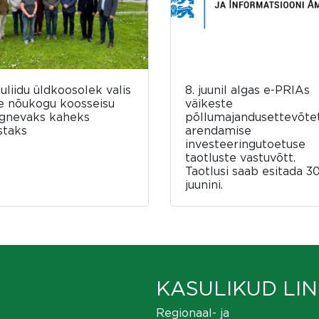
luliidu üldkoosolek valis
8. juunil algas e-PRIAs
e nõukogu koosseisu
väikeste
rgnevaks kaheks
põllumajandusettevõte
staks
arendamise
investeeringutoetuse
taotluste vastuvõtt.
Taotlusi saab esitada 30
juunini.
KASULIKUD LIN
Regionaal- ja