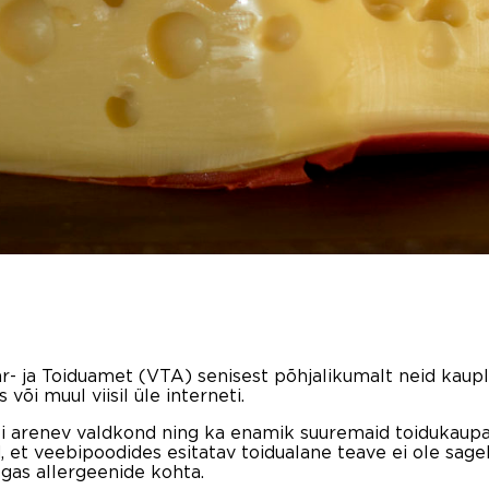
ar- ja Toiduamet (VTA) senisest põhjalikumalt neid kaupl
või muul viisil üle interneti.
ti arenev valdkond ning ka enamik suuremaid toidukaupa
d, et veebipoodides esitatav toidualane teave ei ole sage
gas allergeenide kohta.