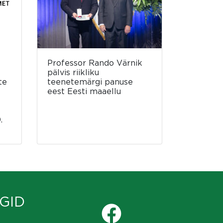
Professor Rando Värnik
pälvis riikliku
te
teenetemärgi panuse
eest Eesti maaellu
.
GID