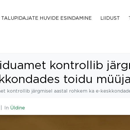
TALUPIDAJATE HUVIDE ESINDAMINE
LIIDUST
oiduamet kontrollib järg
kkondades toidu müüja
met kontrollib järgmisel aastal rohkem ka e-keskkondad
In
Üldine