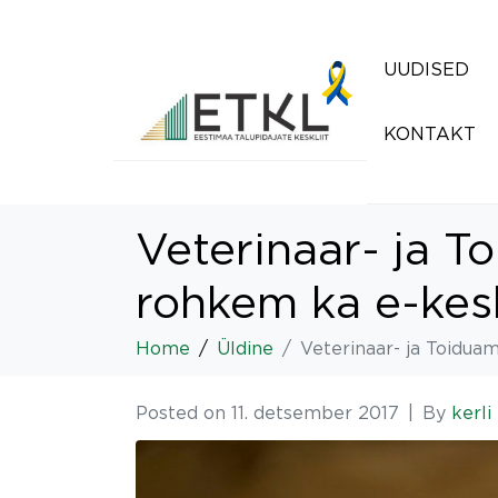
UUDISED
KONTAKT
Veterinaar- ja T
rohkem ka e-kes
Home
Üldine
Veterinaar- ja Toidua
Posted on
11. detsember 2017
By
kerli