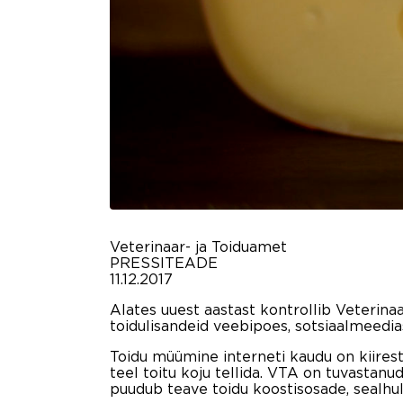
Veterinaar- ja Toiduamet
PRESSITEADE
11.12.2017
Alates uuest aastast kontrollib Veterina
toidulisandeid veebipoes, sotsiaalmeedias 
Toidu müümine interneti kaudu on kiires
teel toitu koju tellida. VTA on tuvastanu
puudub teave toidu koostisosade, sealhul