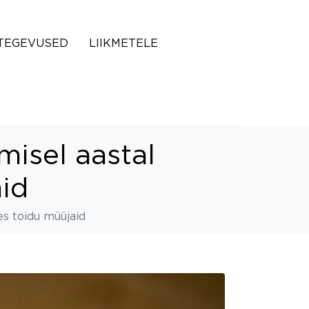
TEGEVUSED
LIIKMETELE
misel aastal
id
es toidu müüjaid