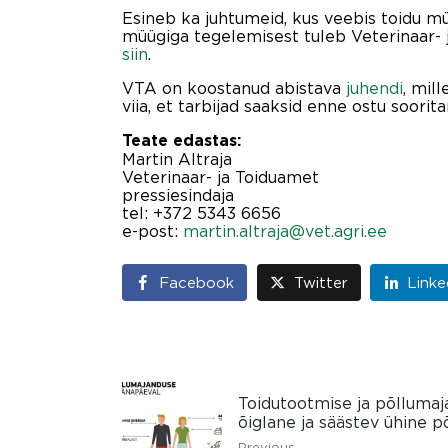
Esineb ka juhtumeid, kus veebis toidu mü
müügiga tegelemisest tuleb Veterinaar- 
siin
.
VTA on koostanud abistava
juhendi
, mil
viia, et tarbijad saaksid enne ostu soorit
Teate edastas:
Martin Altraja
Veterinaar- ja Toiduamet
pressiesindaja
tel: +372 5343 6656
e-post:
martin.altraja@vet.agri.ee
Facebook
Twitter
Linke
Toidutootmise ja põllumaja
õiglane ja säästev ühine p
Previous