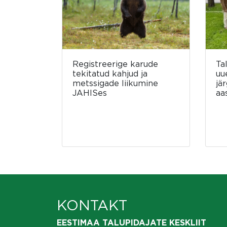
Registreerige karude
Ta
tekitatud kahjud ja
uu
metssigade liikumine
jä
JAHISes
aa
KONTAKT
EESTIMAA TALUPIDAJATE KESKLIIT