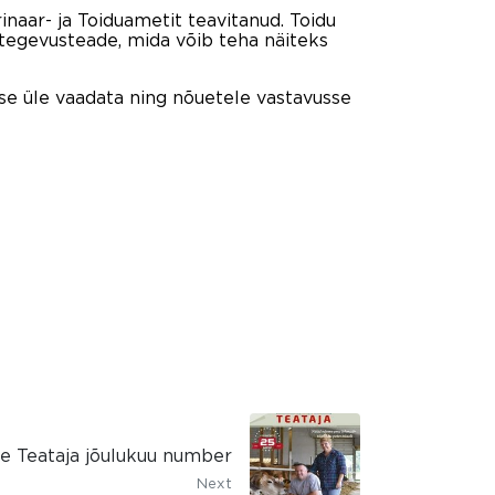
naar- ja Toiduametit teavitanud. Toidu
stegevusteade, mida võib teha näiteks
ise üle vaadata ning nõuetele vastavusse
e Teataja jõulukuu number
Next