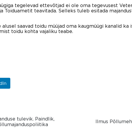
ügiga tegelevad ettevõtjad ei ole oma tegevusest Veteri
ja Toiduametit teavitada. Selleks tuleb esitada majandu
le alusel saavad toidu müüjad oma kaugmüügi kanalid ka 
amist toidu kohta vajaliku teabe.
dIn
nduse tulevik. Paindlik,
Ilmus Põllumeh
õllumajanduspoliitika