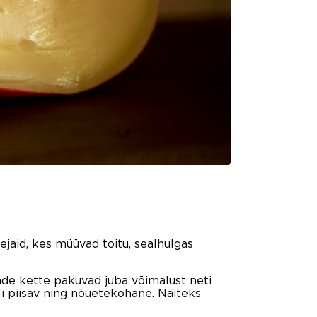
ejaid, kes müüvad toitu, sealhulgas
de kette pakuvad juba võimalust neti
li piisav ning nõuetekohane. Näiteks