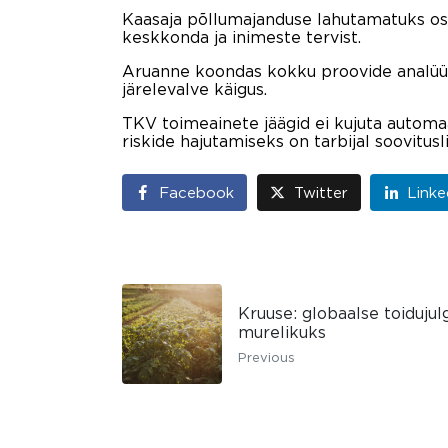
Kaasaja põllumajanduse lahutamatuks os
keskkonda ja inimeste tervist.
Aruanne koondas kokku proovide analüüs
järelevalve käigus.
TKV toimeainete jäägid ei kujuta automa
riskide hajutamiseks on tarbijal soovitusl
Facebook
Twitter
Linke
Kruuse: globaalse toidujul
murelikuks
Previous