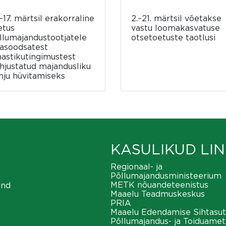
–17. märtsil erakorraline
2.–21. märtsil võetakse
etus
vastu loomakasvatuse
llumajandustootjatele
otsetoetuste taotlusi
asoodsatest
mastikutingimustest
hjustatud majandusliku
hju hüvitamiseks
KASULIKUD LIN
Regionaal- ja
Põllumajandusministeerium
METK nõuandeteenistus
ond
Maaelu Teadmuskeskus
PRIA
Maaelu Edendamise Sihtasut
Põllumajandus- ja Toiduamet