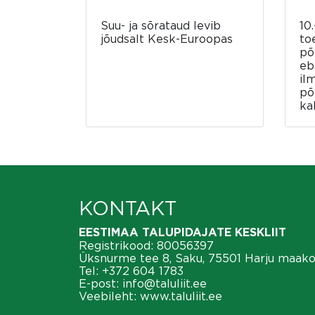
Suu- ja sõrataud levib
10.
jõudsalt Kesk-Euroopas
to
põ
eb
il
põ
ka
KONTAKT
EESTIMAA TALUPIDAJATE KESKLIIT
Registrikood: 80056397
Üksnurme tee 8, Saku, 75501 Harju maak
Tel:
+372 604 1783
E-post:
info@taluliit.ee
Veebileht:
www.taluliit.ee