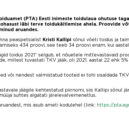
 Toiduamet (PTA) Eesti inimeste toidulaua ohutuse tag
kohasust läbi terve toidukäitlemise ahela. Proovide v
lminud aruandes.
nna peaspetsialist
sõnul võeti toidus ja ta
Kristi Kallipi
tamiseks 434 proovi, see teeb 34 proovi enam, kui aastal
id toidus 2021“ selgub, et nõuetele mittevastavaid proo
, millest tuvastati TKV jääk, oli 2021. aastal 22 ehk 5% 
d või nendest valmistatud tooted ei tohi sisaldada TKV 
avale jäägile kehtestatud piirnomi, siis Kallipi sõnul jär
müüja suhtes algatati järelevalvemenetlus.
aruandest, mis asub ameti kodulehel (link:
https://pta.a