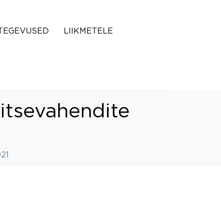
TEGEVUSED
LIIKMETELE
itsevahendite
021