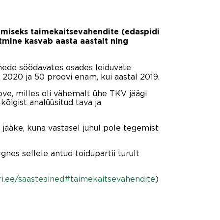
amiseks taimekaitsevahendite (edaspidi
õtmine kasvab aasta aastalt ning
imede söödavates osades leiduvate
 2020 ja 50 proovi enam, kui aastal 2019.
ve, milles oli vähemalt ühe TKV jäägi
kõigist analüüsitud tava ja
jääke, kuna vastasel juhul pole tegemist
gnes sellele antud toidupartii turult
gri.ee/saasteained#taimekaitsevahendite
)