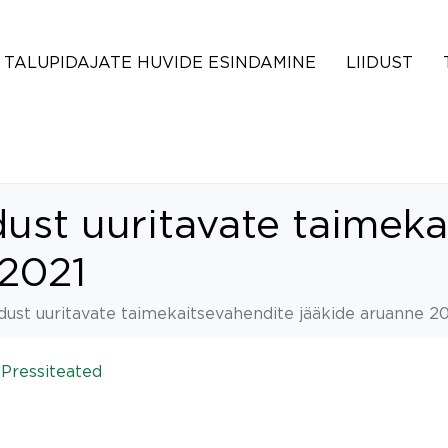
TALUPIDAJATE HUVIDE ESINDAMINE
LIIDUST
ust uuritavate taimeka
 2021
dust uuritavate taimekaitsevahendite jääkide aruanne 2
n
Pressiteated