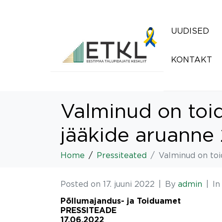
UUDISED
KONTAKT
Valminud on toid
jääkide aruanne
Home
Pressiteated
Valminud on toi
Posted on
17. juuni 2022
By
admin
I
Põllumajandus- ja Toiduamet
PRESSITEADE
17.06.2022