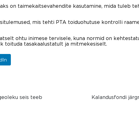
aks on taimekaitsevahendite kasutamine, mida tuleb teh
itulemused, mis tehti PTA toiduohutuse kontrolli raame
atselt ohtu inimese tervisele, kuna normid on kehtestat
ik toituda tasakaalustatult ja mitmekesiselt.
dIn
geoleku seis teeb
Kalandusfondi järg