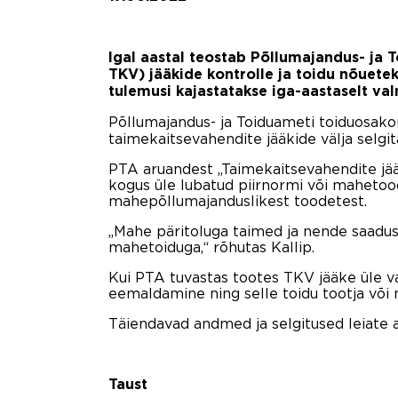
Igal aastal teostab Põllumajandus- ja
TKV) jääkide kontrolle ja toidu nõuete
tulemusi kajastatakse iga-aastaselt va
Põllumajandus- ja Toiduameti toiduosako
taimekaitsevahendite jääkide välja selgi
PTA aruandest „Taimekaitsevahendite jääg
kogus üle lubatud piirnormi või mahetoode
mahepõllumajanduslikest toodetest.
„Mahe päritoluga taimed ja nende saaduse
mahetoiduga,“ rõhutas Kallip.
Kui PTA tuvastas tootes TKV jääke üle vast
eemaldamine ning selle toidu tootja või 
Täiendavad andmed ja selgitused leiate 
Taust