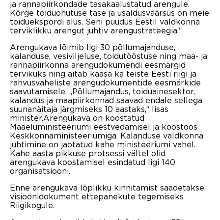
ja rannapiirkondade tasakaalustatud arengule.
Kõrge toiduohutuse tase ja usaldusväärsus on meie
toiduekspordi alus. Seni puudus Eestil valdkonna
terviklikku arengut juhtiv arengustrateegia.“
Arengukava lõimib ligi 30 põllumajanduse,
kalanduse, vesiviljeluse, toidutööstuse ning maa- ja
rannapiirkonna arengudokumendi eesmärgid
tervikuks ning aitab kaasa ka teiste Eesti riigi ja
rahvusvaheliste arengudokumentide eesmärkide
saavutamisele. „Põllumajandus, toiduainesektor,
kalandus ja maapiirkonnad saavad endale sellega
suunanäitaja järgmiseks 10 aastaks,“ lisas
minister.Arengukava on koostatud
Maaeluministeeriumi eestvedamisel ja koostöös
Keskkonnaministeeriumiga. Kalanduse valdkonna
juhtimine on jaotatud kahe ministeeriumi vahel.
Kahe aasta pikkuse protsessi vältel olid
arengukava koostamisel esindatud ligi 140
organisatsiooni.
Enne arengukava lõplikku kinnitamist saadetakse
visioonidokument ettepanekute tegemiseks
Riigikogule.