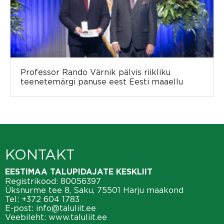
Professor Rando Värnik pälvis riikliku
teenetemärgi panuse eest Eesti maaellu
KONTAKT
EESTIMAA TALUPIDAJATE KESKLIIT
Registrikood: 80056397
Üksnurme tee 8, Saku, 75501 Harju maakond
Tel:
+372 604 1783
E-post:
info@taluliit.ee
Veebileht:
www.taluliit.ee