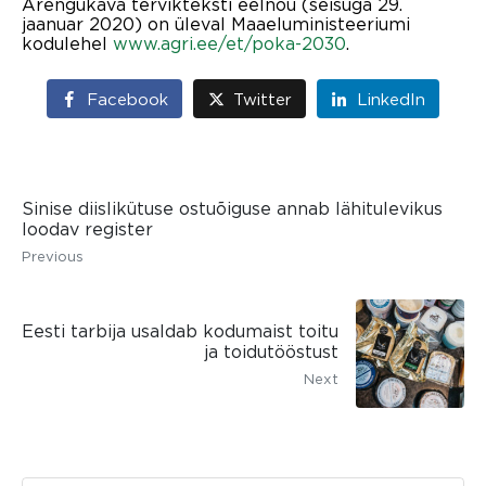
Arengukava tervikteksti eelnõu (seisuga 29.
jaanuar 2020) on üleval Maaeluministeeriumi
kodulehel
www.agri.ee/et/poka-2030
.
Facebook
Twitter
LinkedIn
Sinise diislikütuse ostuõiguse annab lähitulevikus
loodav register
Previous
Eesti tarbija usaldab kodumaist toitu
ja toidutööstust
Next