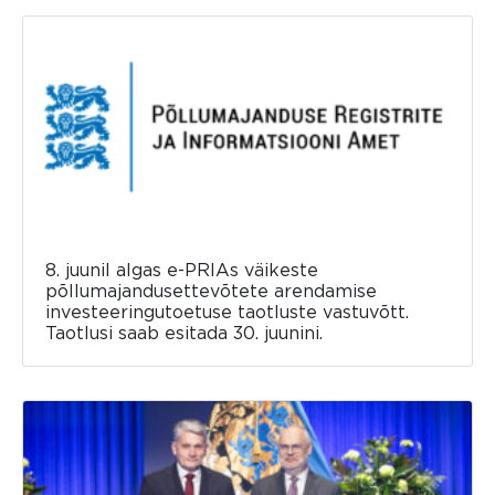
8. juunil algas e-PRIAs väikeste
põllumajandusettevõtete arendamise
investeeringutoetuse taotluste vastuvõtt.
Taotlusi saab esitada 30. juunini.