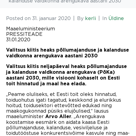
kalanduse valdkonna arengukava aastani 2030
Posted on
31. jaanuar 2020
By
kerli
In
Üldine
Maaeluministeerium
PRESSITEADE
31.01.2020
Valitsus kiitis heaks põllumajanduse ja kalanduse
valdkonna arengukava aastani 2030
Valitsus kiitis neljapäeval heaks põllumajanduse
ja kalanduse valdkonna arengukava (PõKa)
aastani 2030, mille visiooni kohaselt on Eesti
toit hinnatud ja maal hea elada.
„Peame oluliseks, et Eesti toit oleks hinnatud,
toiduohutus igati tagatud, keskkond ja elurikkus
hoitud, toidusektori ettevõtted edukad ning
maakogukonnad püsiks elujõulised,“ lausus
maaeluminister
. „Arengukava
Arvo Aller
koostamise eesmärk on aidata kaasa Eesti
põllumajanduse, kalanduse, vesiviljeluse ja
toidutööstuse konkurentsivõime kasvule ning maa-